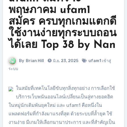
พฤษภาคม ufam1
สมัคร ครบทุกเกมแตกดี
ใช้งานง่ายทุกระบบถอน
ได้เลย Top 38 by Nan
By
Brian Hill
มิ.ย. 23, 2025
ufam1 เข้าสู่
ระบบ
ในสมัยที่เทคโนโลยีขับทุกสิ่งทุกอย่าง การเลือกใช้
บริการเว็บพนันออนไลน์เปลี่ยนเป็นลู่ทางยอดฮิต
ในหมู่นักเดิมพันยุคใหม่ และ ufam1 คือหนึ่งใน
แพลตฟอร์มที่กำลังมาแรงที่สุด ด้วยระบบที่ล้ำยุค ใช้
งานง่าย มีเกมให้เลือกนานาประการ และที่สำคัญเป็น