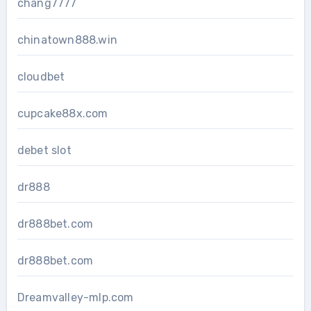
chang7777
chinatown888.win
cloudbet
cupcake88x.com
debet slot
dr888
dr888bet.com
dr888bet.com
Dreamvalley-mlp.com