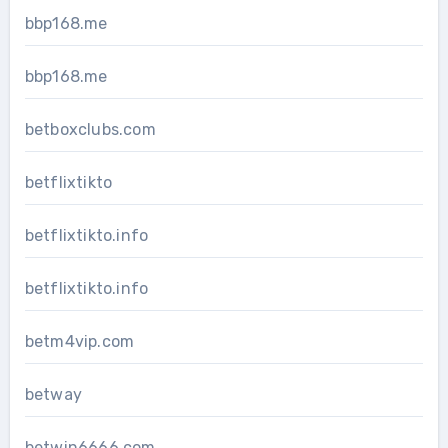
bbp168.me
bbp168.me
betboxclubs.com
betflixtikto
betflixtikto.info
betflixtikto.info
betm4vip.com
betway
betwin6666.com