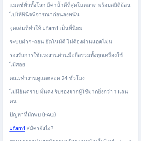
แมตช์ทั่วทั้งโลก มีค่าน้ำดีที่สุดในตลาด พร้อมสถิติย้อน
ไปให้พินิจพิจารณาก่อนลงพนัน
จุดเด่นที่ทำให้ ufam1 เป็นที่นิยม
ระบบฝาก-ถอน อัตโนมัติ ไม่ต้องผ่านแอดไม่น
รองรับการใช้แรงงานผ่านมือถือรวมทั้งทุกเครื่องใช้
ไม้สอย
คณะทำงานดูแลตลอด 24 ชั่วโมง
ไม่มีอันตราย มั่นคง รับรองจากผู้ใช้มากยิ่งกว่า 1 แสน
คน
ปัญหาที่มักพบ (FAQ)
ufam1
สมัครยังไง?