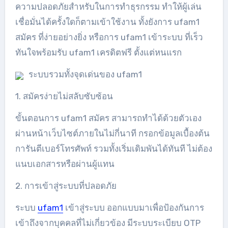
ความปลอดภัยสำหรับในการทำธุรกรรม ทำให้ผู้เล่น
เชื่อมั่นได้ครั้งใดก็ตามเข้าใช้งาน ทั้งยังการ ufam1
สมัคร ที่ง่ายอย่างยิ่ง หรือการ ufam1 เข้าระบบ ที่เร็ว
ทันใจพร้อมรับ ufam1 เครดิตฟรี ตั้งแต่หนแรก
ระบบรวมทั้งจุดเด่นของ ufam1
1. สมัครง่ายไม่สลับซับซ้อน
ขั้นตอนการ ufam1 สมัคร สามารถทำได้ด้วยตัวเอง
ผ่านหน้าเว็บไซต์ภายในไม่กี่นาที กรอกข้อมูลเบื้องต้น
การันตีเบอร์โทรศัพท์ รวมทั้งเริ่มเดิมพันได้ทันที ไม่ต้อง
แนบเอกสารหรือผ่านผู้แทน
2. การเข้าสู่ระบบที่ปลอดภัย
ระบบ
ufam1
เข้าสู่ระบบ ออกแบบมาเพื่อป้องกันการ
เข้าถึงจากบุคคลที่ไม่เกี่ยวข้อง มีระบบระเบียบ OTP