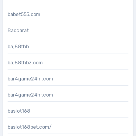
babet555.com
Baccarat
baj88thb
baj88thbz.com
bar4game24hr.com
bar4game24hr.com
baslot168
baslot168bet.com/