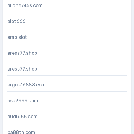
allone745s.com
alot666
amb slot
aress77.shop
aress77.shop
argus16888.com
asb9999.com
audi688.com
ba88th.com