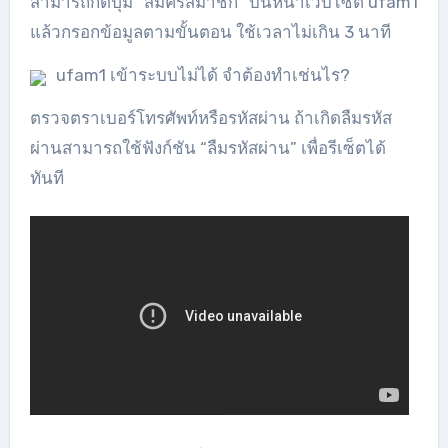
สามารถกดปุ่ม “สมัครสมาชิก” บนหน้าเว็บไซต์ ufam1
แล้วกรอกข้อมูลตามขั้นตอน ใช้เวลาไม่เกิน 3 นาที
ufam1 เข้าระบบไม่ได้ จำต้องทำเช่นไร?
ตรวจตราเบอร์โทรศัพท์หรือรหัสผ่าน ถ้าเกิดลืมรหัส
ผ่านสามารถใช้ฟังก์ชัน “ลืมรหัสผ่าน” เพื่อรีเซ็ตได้
ทันที