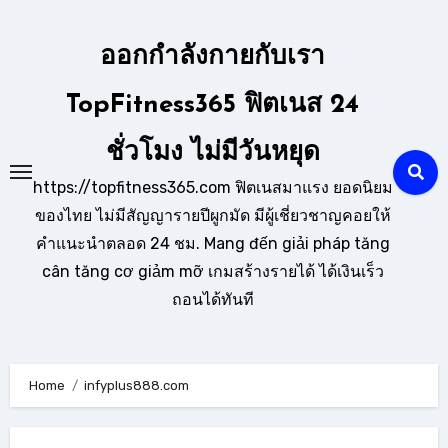
Skip
to
ออกกำลังกายกับเรา
content
TopFitness365 ฟิตเนส 24
ชั่วโมง ไม่มีวันหยุด
https://topfitness365.com ฟิตเนสมาแรง ยอดนิยม
ของไทย ไม่มีสัญญารายปีผูกมัด มีผู้เชี่ยวชาญคอยให้
คำแนะนำตลอด 24 ชม. Mang đến giải pháp tăng
cân tăng cơ giảm mỡ เกมสร้างรายได้ ได้เงินเร็ว
ถอนได้ทันที
Home
infyplus888.com