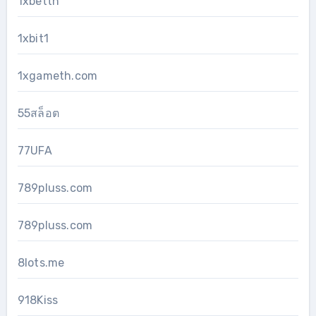
1xbetth
1xbit1
1xgameth.com
55สล็อต
77UFA
789pluss.com
789pluss.com
8lots.me
918Kiss