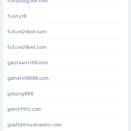
fullslotpg168.com
funny18
future24bet.com
future24bet.com
gachawin168.com
gamehit8888.com
gaojing888
gem99ths.com
goatbetroyalcasino.com