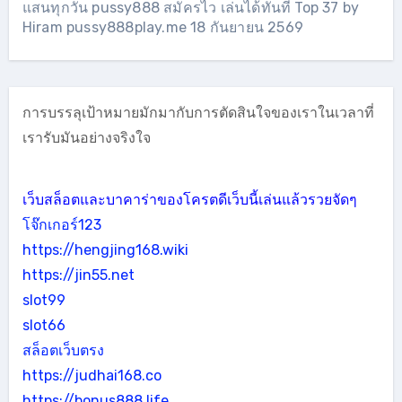
แสนทุกวัน pussy888 สมัครไว เล่นได้ทันที Top 37 by
Hiram pussy888play.me 18 กันยายน 2569
การบรรลุเป้าหมายมักมากับการตัดสินใจของเราในเวลาที่
เรารับมันอย่างจริงใจ
เว็บสล็อตและบาคาร่าของโครตดีเว็บนี้เล่นแล้วรวยจัดๆ
โจ๊กเกอร์123
https://hengjing168.wiki
https://jin55.net
slot99
slot66
สล็อตเว็บตรง
https://judhai168.co
https://bonus888.life