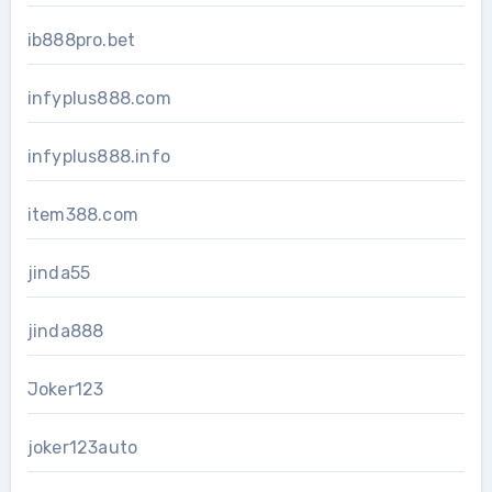
ib888pro.bet
infyplus888.com
infyplus888.info
item388.com
jinda55
jinda888
Joker123
joker123auto