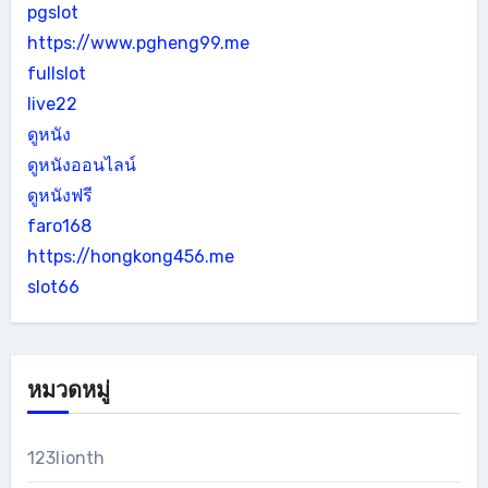
pgslot
https://www.pgheng99.me
fullslot
live22
ดูหนัง
ดูหนังออนไลน์
ดูหนังฟรี
faro168
https://hongkong456.me
slot66
หมวดหมู่
123lionth