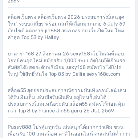
2569
สล็อตเว็บตรง สล็อตเว็บตรง 2026 ประสบการณ์เล่นยุค
ใหม่ ระบบเสถียร พร้อมเกมให้เลือกมากมาย 6 July 69
เว็บไซต์ แตกง่าย jin888.asia casino เว็บเปิดใหม่ ใหม่
ล่าสุด Top 53 by Halley
บาคาร่า168 27 สิงหาคม 26 sexy168 เว็บไพ่สดที่ตอบ
โจทย์คนยุคใหม่ สมัครรับ 1,000 ระบบอัตโนมัติเจ้าแรก
สัมผัสโต๊ะสดระดับพรีเมียม sexy168 สมัครไว ได้โปร
ใหญ่ ใช้สิทธิ์ทันใจ Top 83 by Callie sexy168c.com
สล็อต55 สุดยอดประสบการณ์ความบันเทิงออนไลน์ เล่น
ได้รับเงินเต็ม เล่นเสียรับเงินคืน อยู่ไหนก็เล่นได้
ประสบการณ์เกมเหนือระดับ สล็อต55 สมัครไว้ก่อน คุ้ม
กว่า Top 8 by France Jin55.guru 26 JUL 2569
Pussy888 โปรคุ้มทุกวัน เล่นสนุกได้มากกว่าเดิม ชวน
เพื่อนรับ 100 เกมสล็อต คาสิโนออนไลน์ คนเล่นไม่ต่ำกว่า