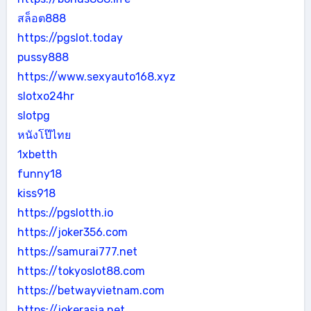
สล็อต888
https://pgslot.today
pussy888
https://www.sexyauto168.xyz
slotxo24hr
slotpg
หนังโป๊ไทย
1xbetth
funny18
kiss918
https://pgslotth.io
https://joker356.com
https://samurai777.net
https://tokyoslot88.com
https://betwayvietnam.com
https://jokerasia.net