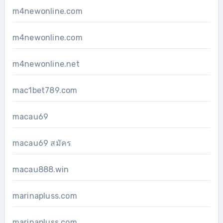
m4newonline.com
m4newonline.com
m4newonline.net
mac1bet789.com
macau69
macau69 สมัคร
macau888.win
marinapluss.com
marinapluss.com