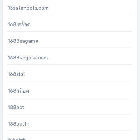
13satanbets.com
168 สล็อต
1688sagame
1688vegasx.com
168slot
168สล็อต
188bet
188betth