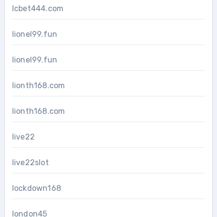
lcbet444.com
lionel99.fun
lionel99.fun
lionth168.com
lionth168.com
live22
live22slot
lockdown168
london45