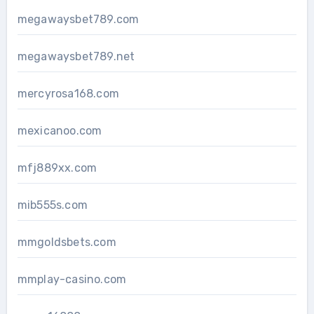
megawaysbet789.com
megawaysbet789.net
mercyrosa168.com
mexicanoo.com
mfj889xx.com
mib555s.com
mmgoldsbets.com
mmplay-casino.com