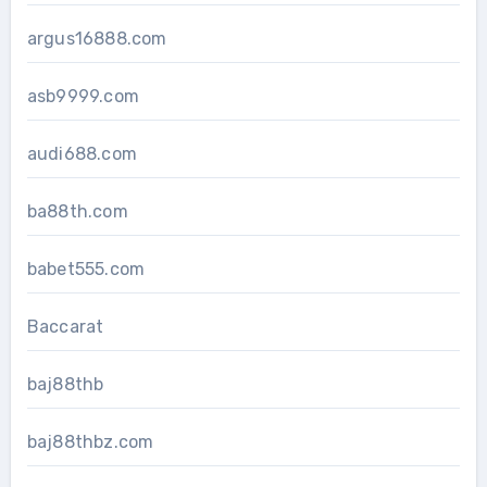
argus16888.com
asb9999.com
audi688.com
ba88th.com
babet555.com
Baccarat
baj88thb
baj88thbz.com