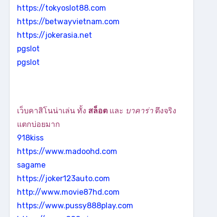
https://tokyoslot88.com
https://betwayvietnam.com
https://jokerasia.net
pgslot
pgslot
เว็บคาสิโนน่าเล่น ทั้ง
สล็อต
และ
บาคาร่า
ตึงจริง
แตกบ่อยมาก
918kiss
https://www.madoohd.com
sagame
https://joker123auto.com
http://www.movie87hd.com
https://www.pussy888play.com