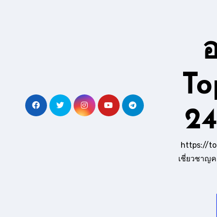
Skip
to
content
อ
To
24
https://t
เชี่ยวชาญ