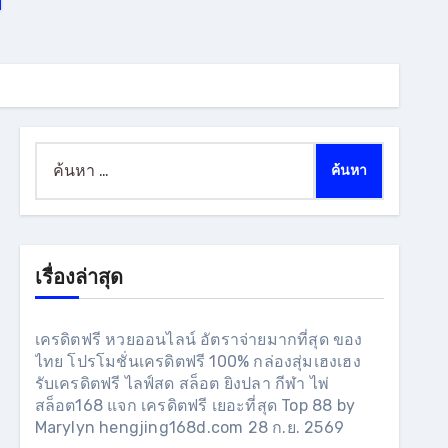
ค้นหา
สำหรับ:
เรื่องล่าสุด
เครดิตฟรี หวยออนไลน์ อัตราจ่ายมากที่สุด ของ
ไทย โปรโมชั่นเครดิตฟรี 100% กล่องสุ่มเฮงเฮง
รับเครดิตฟรี ไลฟ์สด สล็อต ยิงปลา กีฬา ไพ่
สล็อต168 แจก เครดิตฟรี เยอะที่สุด Top 88 by
Marylyn hengjing168d.com 28 ก.ย. 2569