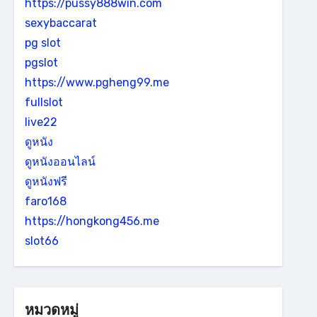
https://pussy888win.com
sexybaccarat
pg slot
pgslot
https://www.pgheng99.me
fullslot
live22
ดูหนัง
ดูหนังออนไลน์
ดูหนังฟรี
faro168
https://hongkong456.me
slot66
หมวดหมู่