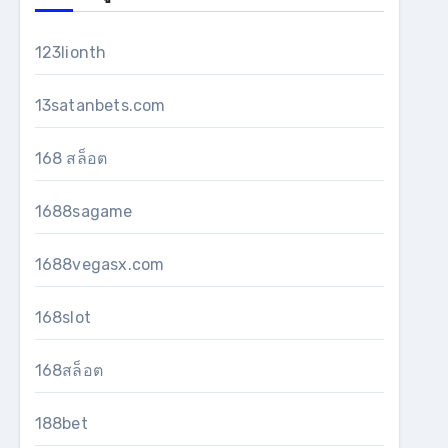
123lionth
13satanbets.com
168 สล็อต
1688sagame
1688vegasx.com
168slot
168สล็อต
188bet