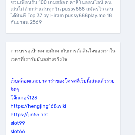
ชวนเพื่อนรับ 100 เกมสล็อต คาสิโนออนไลน์ คน
เล่นไม่ต่ำกว่าแสนทุกวัน pussy888 สมัครไว เล่น
ได้ทันที Top 37 by Hiram pussy888play.me 18
กันยายน 2569
การบรรลุเป้าหมายมักมากับการตัดสินใจของเราใน
เวลาที่เรารับมันอย่างจริงใจ
เว็บสล็อตและบาคาร่าของโครตดีเว็บนี้เล่นแล้วรวย
จัดๆ
โจ๊กเกอร์123
https://hengjing168.wiki
https://jin55.net
slot99
slot66