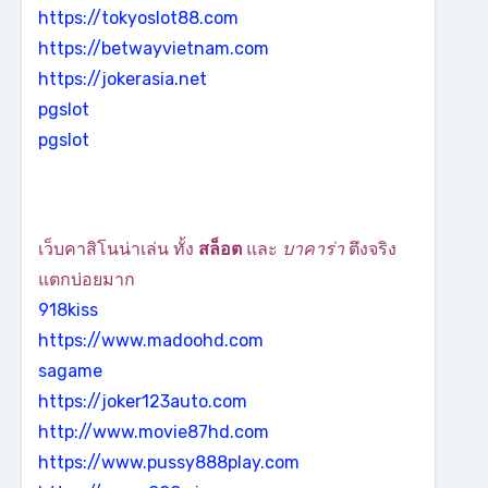
https://tokyoslot88.com
https://betwayvietnam.com
https://jokerasia.net
pgslot
pgslot
เว็บคาสิโนน่าเล่น ทั้ง
สล็อต
และ
บาคาร่า
ตึงจริง
แตกบ่อยมาก
918kiss
https://www.madoohd.com
sagame
https://joker123auto.com
http://www.movie87hd.com
https://www.pussy888play.com