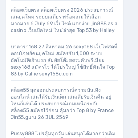
สล็อตเว็บตรง สล็อตเว็บตรง 2026 ประสบการณ์
เล่นยุคใหม่ ระบบเสถียร พร้อมเกมให้เลือก
มากมาย 6 July 69 เว็บไซต์ แตกง่าย jin888.asia
casino เว็บเปิดใหม่ ใหม่ล่าสุด Top 53 by Halley
บาคาร่า168 27 สิงหาคม 26 sexy168 เว็บไพ่สดที่
ตอบโจทย์คนยุคใหม่ สมัครรับ 1,000 ระบบ
อัตโนมัติเจ้าแรก สัมผัสโต๊ะสดระดับพรีเมียม
sexy168 สมัครไว ได้โปรใหญ่ ใช้สิทธิ์ทันใจ Top
83 by Callie sexy168c.com
สล็อต55 สุดยอดประสบการณ์ความบันเทิง
ออนไลน์ เล่นได้รับเงินเต็ม เล่นเสียรับเงินคืน อยู่
ไหนก็เล่นได้ ประสบการณ์เกมเหนือระดับ
สล็อต55 สมัครไว้ก่อน คุ้มกว่า Top 8 by France
Jin55.guru 26 JUL 2569
Pussy888 โปรคุ้มทุกวัน เล่นสนุกได้มากกว่าเดิม