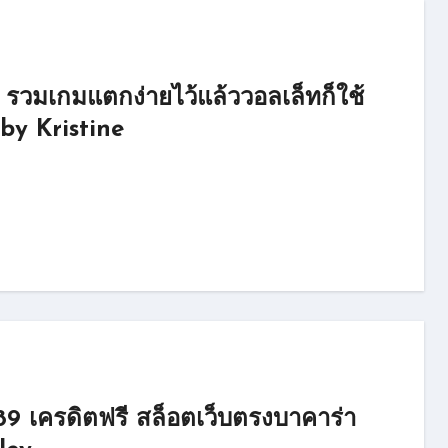
 รวมเกมแตกง่ายไว้แล้ววอลเล็ทก็ใช้
by Kristine
89 เครดิตฟรี สล็อตเว็บตรงบาคาร่า