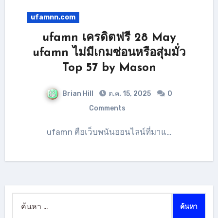
ufamnn.com
ufamn เครดิตฟรี 28 May
ufamn ไม่มีเกมซ่อนหรือสุ่มมั่ว
Top 57 by Mason
Brian Hill
ต.ค. 15, 2025
0
Comments
ufamn คือเว็บพนันออนไลน์ที่มาแ…
ค้นหา
สำหรับ: