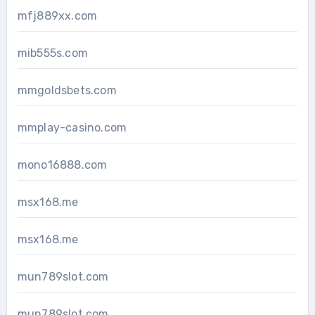
mfj889xx.com
mib555s.com
mmgoldsbets.com
mmplay-casino.com
mono16888.com
msx168.me
msx168.me
mun789slot.com
mun789slot.com