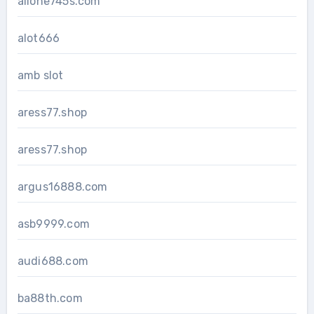
allone745s.com
alot666
amb slot
aress77.shop
aress77.shop
argus16888.com
asb9999.com
audi688.com
ba88th.com