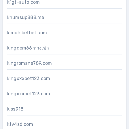
k1gt-auto.com
khumsup888.me
kimchibetbet.com
kingdom66 ทางเข้า
kingromans789.com
kingxxxbet123.com
kingxxxbet123.com
kiss918
ktv4sd.com