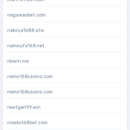
nagawaybet.com
nakoya1688.site
namoufa168.net
nbwin.me
nemo168casino.com
nemo168casino.com
nextgen99.win
niseko168bet.com