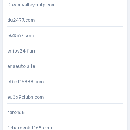
Dreamvalley-mlp.com
du2477.com
ek4567.com
enjoy24.fun
erisauto.site
etbet16888.com
eu369clubs.com
faro168
fcharoenkit168.com