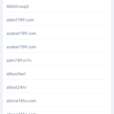
ABAGroup2
abbet789.com
acebet789.com
acebet789.com
adm789.info
allbestbet
allbet24hr
allone745s.com