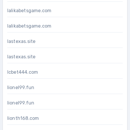
lalikabetsgame.com
lalikabetsgame.com
lastexas.site
lastexas.site
lcbet444.com
lionel99.fun
lionel99.fun
lionth168.com