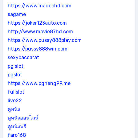
https://www.madoohd.com
sagame
https://joker123auto.com
http://www.movie87hd.com
https://www.pussy888play.com
https://pussy888win.com
sexybaccarat
pg slot
pgslot
https://www.pgheng99.me
fullslot
live22
ดูหนัง
ดูหนังออนไลน์
ดูหนังฟรี
faro168