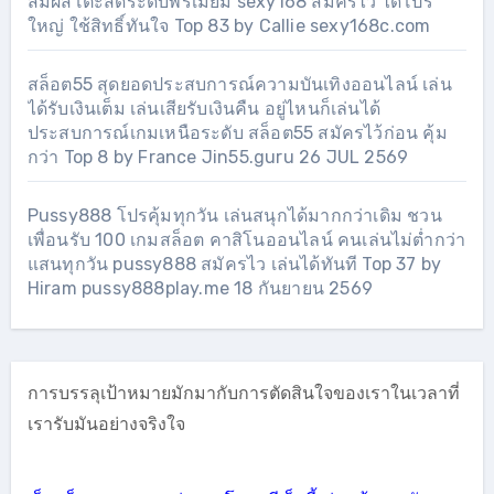
สัมผัสโต๊ะสดระดับพรีเมียม sexy168 สมัครไว ได้โปร
ใหญ่ ใช้สิทธิ์ทันใจ Top 83 by Callie sexy168c.com
สล็อต55 สุดยอดประสบการณ์ความบันเทิงออนไลน์ เล่น
ได้รับเงินเต็ม เล่นเสียรับเงินคืน อยู่ไหนก็เล่นได้
ประสบการณ์เกมเหนือระดับ สล็อต55 สมัครไว้ก่อน คุ้ม
กว่า Top 8 by France Jin55.guru 26 JUL 2569
Pussy888 โปรคุ้มทุกวัน เล่นสนุกได้มากกว่าเดิม ชวน
เพื่อนรับ 100 เกมสล็อต คาสิโนออนไลน์ คนเล่นไม่ต่ำกว่า
แสนทุกวัน pussy888 สมัครไว เล่นได้ทันที Top 37 by
Hiram pussy888play.me 18 กันยายน 2569
การบรรลุเป้าหมายมักมากับการตัดสินใจของเราในเวลาที่
เรารับมันอย่างจริงใจ