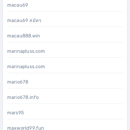
macau69
macau69 สมัคร
macau888.win
marinapluss.com
marinapluss.com
mario678
mario678.info
mars95
maxworld99.fun