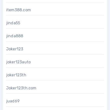
item388.com
jinda55
jinda888
Joker123
joker123auto
joker123th
Joker123th.com
juad69