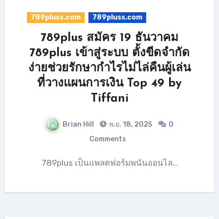
789pluss.com
789pluss.com
789plus สมัคร 19 ธันวาคม
789plus เข้าสู่ระบบ ตั้งขีดจำกัด
ง่ายช่วยรักษากำไรไม่ไล่คืนผู้เล่น
ที่วางแผนการเงิน Top 49 by
Tiffani
Brian Hill
พ.ย. 18, 2025
0
Comments
789plus เป็นแพลตฟอร์มพนันออนไล…