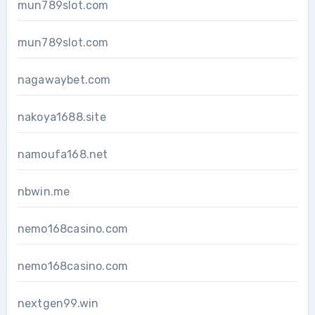
mun789slot.com
mun789slot.com
nagawaybet.com
nakoya1688.site
namoufa168.net
nbwin.me
nemo168casino.com
nemo168casino.com
nextgen99.win