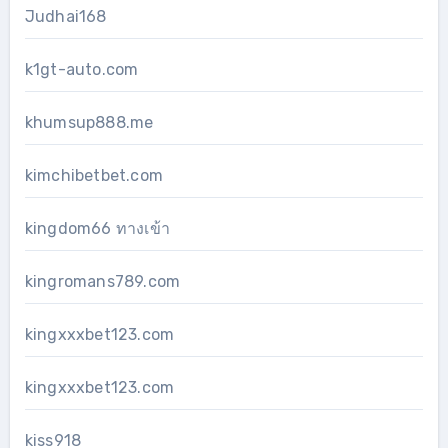
Judhai168
k1gt-auto.com
khumsup888.me
kimchibetbet.com
kingdom66 ทางเข้า
kingromans789.com
kingxxxbet123.com
kingxxxbet123.com
kiss918