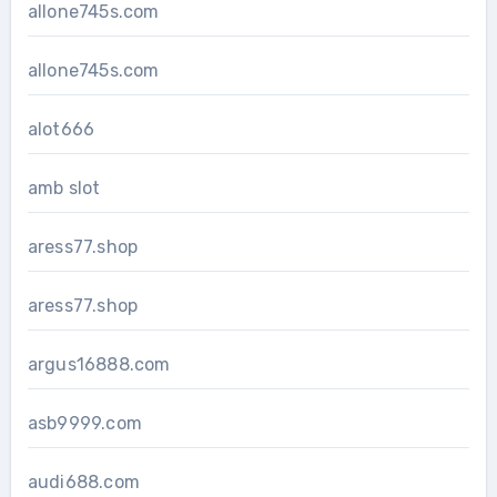
allone745s.com
allone745s.com
alot666
amb slot
aress77.shop
aress77.shop
argus16888.com
asb9999.com
audi688.com