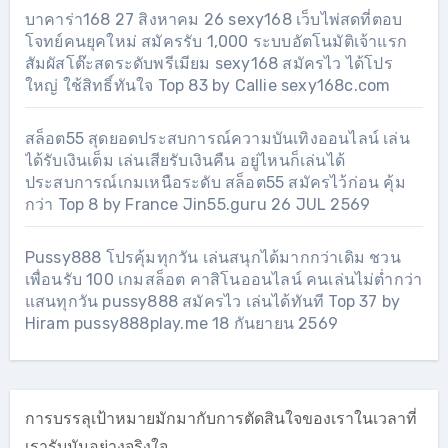
บาคาร่า168 27 สิงหาคม 26 sexy168 เว็บไพ่สดที่ตอบ
โจทย์คนยุคใหม่ สมัครรับ 1,000 ระบบอัตโนมัติเจ้าแรก
สัมผัสโต๊ะสดระดับพรีเมียม sexy168 สมัครไว ได้โปร
ใหญ่ ใช้สิทธิ์ทันใจ Top 83 by Callie sexy168c.com
สล็อต55 สุดยอดประสบการณ์ความบันเทิงออนไลน์ เล่น
ได้รับเงินเต็ม เล่นเสียรับเงินคืน อยู่ไหนก็เล่นได้
ประสบการณ์เกมเหนือระดับ สล็อต55 สมัครไว้ก่อน คุ้ม
กว่า Top 8 by France Jin55.guru 26 JUL 2569
Pussy888 โปรคุ้มทุกวัน เล่นสนุกได้มากกว่าเดิม ชวน
เพื่อนรับ 100 เกมสล็อต คาสิโนออนไลน์ คนเล่นไม่ต่ำกว่า
แสนทุกวัน pussy888 สมัครไว เล่นได้ทันที Top 37 by
Hiram pussy888play.me 18 กันยายน 2569
การบรรลุเป้าหมายมักมากับการตัดสินใจของเราในเวลาที่
เรารับมันอย่างจริงใจ