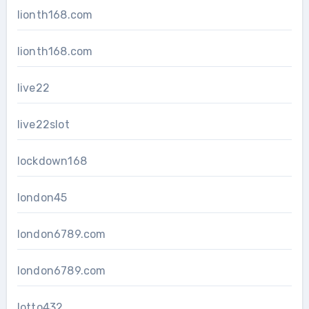
lionth168.com
lionth168.com
live22
live22slot
lockdown168
london45
london6789.com
london6789.com
lotto432