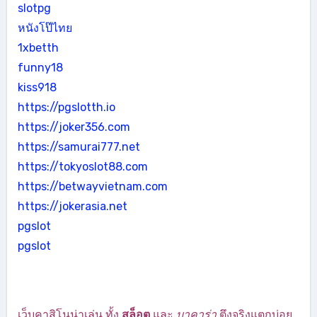
slotpg
หนังโป๊ไทย
1xbetth
funny18
kiss918
https://pgslotth.io
https://joker356.com
https://samurai777.net
https://tokyoslot88.com
https://betwayvietnam.com
https://jokerasia.net
pgslot
pgslot
เว็บคาสิโนน่าเล่น ทั้ง
สล็อต
และ
บาคาร่า
ตึงจริงแตกบ่อย