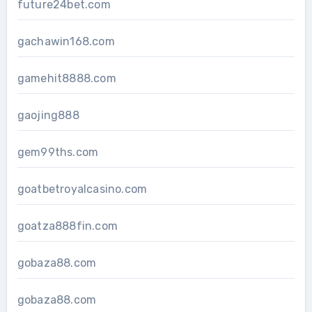
future24bet.com
gachawin168.com
gamehit8888.com
gaojing888
gem99ths.com
goatbetroyalcasino.com
goatza888fin.com
gobaza88.com
gobaza88.com