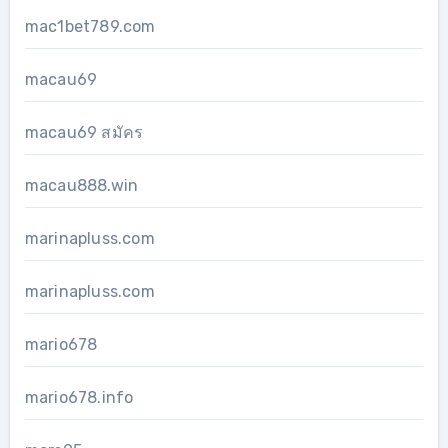
mac1bet789.com
macau69
macau69 สมัคร
macau888.win
marinapluss.com
marinapluss.com
mario678
mario678.info