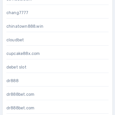
chang7777
chinatown888.win
cloudbet
cupcake88x.com
debet slot
dr888
dr888bet.com
dr888bet.com