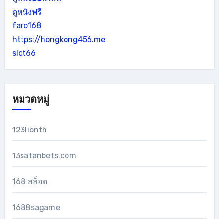
ดูหนังฟรี
faro168
https://hongkong456.me
slot66
หมวดหมู่
123lionth
13satanbets.com
168 สล็อต
1688sagame