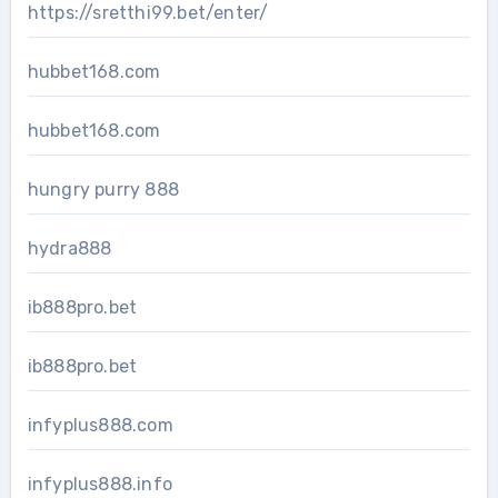
https://sretthi99.bet/enter/
hubbet168.com
hubbet168.com
hungry purry 888
hydra888
ib888pro.bet
ib888pro.bet
infyplus888.com
infyplus888.info