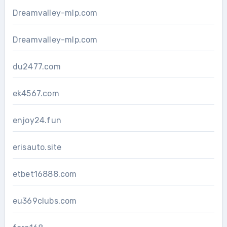
Dreamvalley-mlp.com
Dreamvalley-mlp.com
du2477.com
ek4567.com
enjoy24.fun
erisauto.site
etbet16888.com
eu369clubs.com