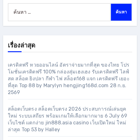
ค้นหา
สำหรับ:
เรื่องล่าสุด
เครดิตฟรี หวยออนไลน์ อัตราจ่ายมากที่สุด ของไทย โปร
โมชั่นเครดิตฟรี 100% กล่องสุ่มเฮงเฮง รับเครดิตฟรี ไลฟ์
สด สล็อต ยิงปลา กีฬา ไพ่ สล็อต168 แจก เครดิตฟรี เยอะ
ที่สุด Top 88 by Marylyn hengjing168d.com 28 ก.ย.
2569
สล็อตเว็บตรง สล็อตเว็บตรง 2026 ประสบการณ์เล่นยุค
ใหม่ ระบบเสถียร พร้อมเกมให้เลือกมากมาย 6 July 69
เว็บไซต์ แตกง่าย jin888.asia casino เว็บเปิดใหม่ ใหม่
ล่าสุด Top 53 by Halley