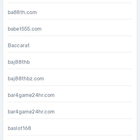
ba88th.com
babet555.com
Baccarat
baj88thb
baj88thbz.com
bar4game24hr.com
bar4game24hr.com
baslot168