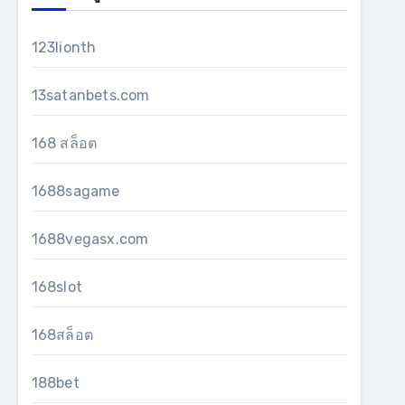
123lionth
13satanbets.com
168 สล็อต
1688sagame
1688vegasx.com
168slot
168สล็อต
188bet