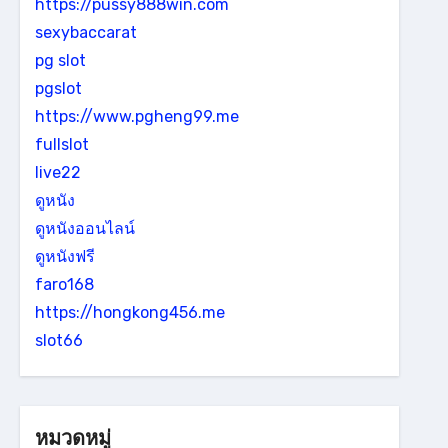
https://pussy888win.com
sexybaccarat
pg slot
pgslot
https://www.pgheng99.me
fullslot
live22
ดูหนัง
ดูหนังออนไลน์
ดูหนังฟรี
faro168
https://hongkong456.me
slot66
หมวดหมู่