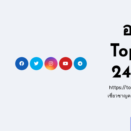
Skip
to
content
อ
To
24
https://t
เชี่ยวชาญ