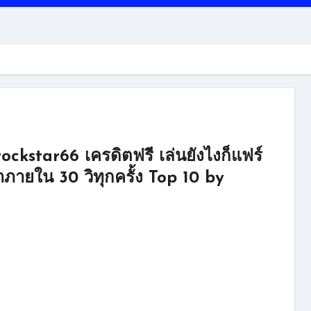
ckstar66 เครดิตฟรี เล่นยังไงก็แฟร์
าภายใน 30 วิทุกครั้ง Top 10 by