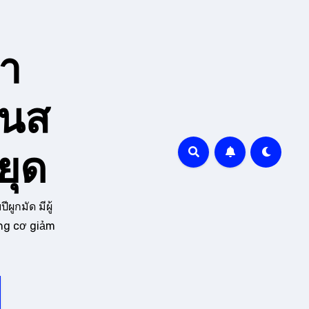
รา
เนส
ยุด
กมัด มีผู้
ng cơ giảm