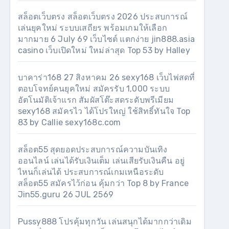
สล็อตเว็บตรง สล็อตเว็บตรง 2026 ประสบการณ์
เล่นยุคใหม่ ระบบเสถียร พร้อมเกมให้เลือก
มากมาย 6 July 69 เว็บไซต์ แตกง่าย jin888.asia
casino เว็บเปิดใหม่ ใหม่ล่าสุด Top 53 by Halley
บาคาร่า168 27 สิงหาคม 26 sexy168 เว็บไพ่สดที่
ตอบโจทย์คนยุคใหม่ สมัครรับ 1,000 ระบบ
อัตโนมัติเจ้าแรก สัมผัสโต๊ะสดระดับพรีเมียม
sexy168 สมัครไว ได้โปรใหญ่ ใช้สิทธิ์ทันใจ Top
83 by Callie sexy168c.com
สล็อต55 สุดยอดประสบการณ์ความบันเทิง
ออนไลน์ เล่นได้รับเงินเต็ม เล่นเสียรับเงินคืน อยู่
ไหนก็เล่นได้ ประสบการณ์เกมเหนือระดับ
สล็อต55 สมัครไว้ก่อน คุ้มกว่า Top 8 by France
Jin55.guru 26 JUL 2569
Pussy888 โปรคุ้มทุกวัน เล่นสนุกได้มากกว่าเดิม