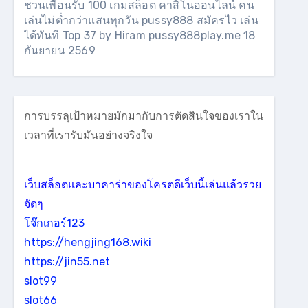
ชวนเพื่อนรับ 100 เกมสล็อต คาสิโนออนไลน์ คน
เล่นไม่ต่ำกว่าแสนทุกวัน pussy888 สมัครไว เล่น
ได้ทันที Top 37 by Hiram pussy888play.me 18
กันยายน 2569
การบรรลุเป้าหมายมักมากับการตัดสินใจของเราใน
เวลาที่เรารับมันอย่างจริงใจ
เว็บสล็อตและบาคาร่าของโครตดีเว็บนี้เล่นแล้วรวย
จัดๆ
โจ๊กเกอร์123
https://hengjing168.wiki
https://jin55.net
slot99
slot66