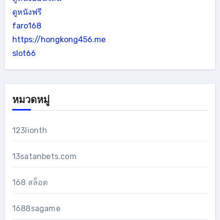
ดูหนังฟรี
faro168
https://hongkong456.me
slot66
หมวดหมู่
123lionth
13satanbets.com
168 สล็อต
1688sagame