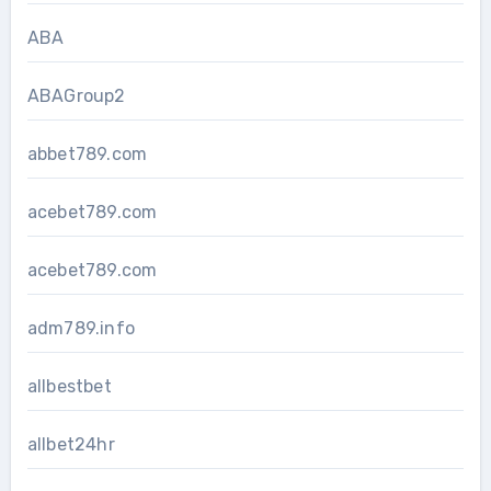
ABA
ABAGroup2
abbet789.com
acebet789.com
acebet789.com
adm789.info
allbestbet
allbet24hr