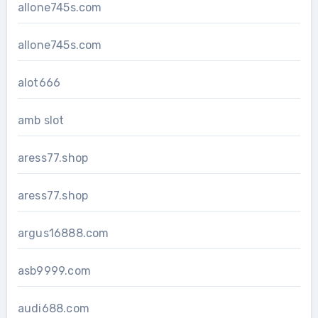
allone745s.com
allone745s.com
alot666
amb slot
aress77.shop
aress77.shop
argus16888.com
asb9999.com
audi688.com