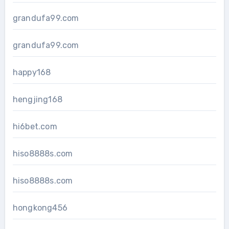
grandufa99.com
grandufa99.com
happy168
hengjing168
hi6bet.com
hiso8888s.com
hiso8888s.com
hongkong456