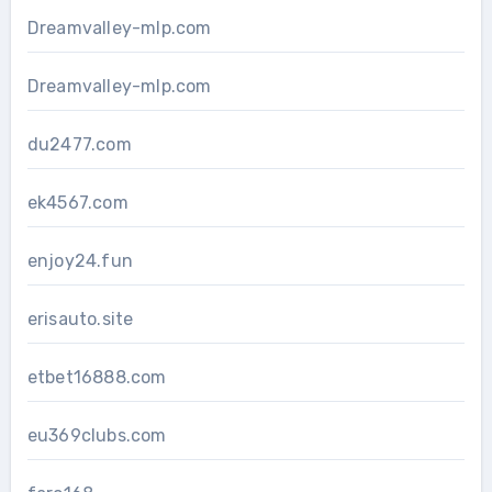
Dreamvalley-mlp.com
Dreamvalley-mlp.com
du2477.com
ek4567.com
enjoy24.fun
erisauto.site
etbet16888.com
eu369clubs.com