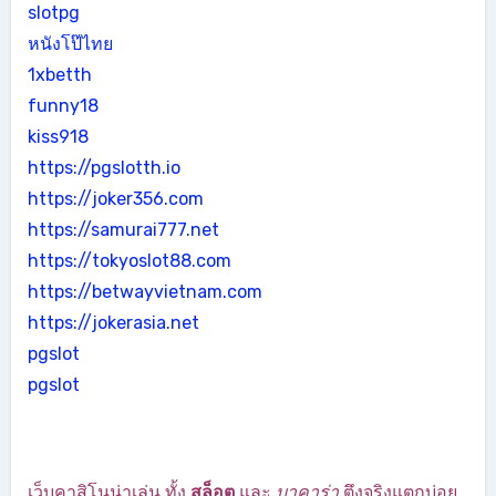
slotpg
หนังโป๊ไทย
1xbetth
funny18
kiss918
https://pgslotth.io
https://joker356.com
https://samurai777.net
https://tokyoslot88.com
https://betwayvietnam.com
https://jokerasia.net
pgslot
pgslot
เว็บคาสิโนน่าเล่น ทั้ง
สล็อต
และ
บาคาร่า
ตึงจริงแตกบ่อย