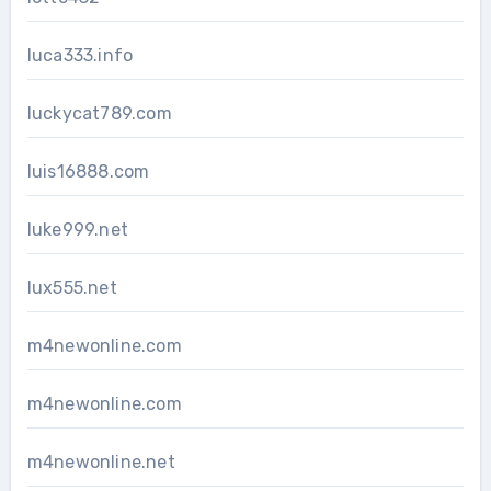
luca333.info
luckycat789.com
luis16888.com
luke999.net
lux555.net
m4newonline.com
m4newonline.com
m4newonline.net