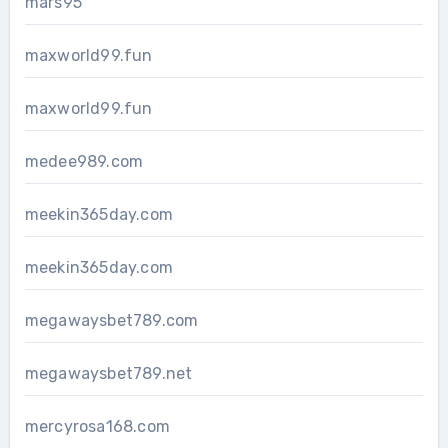
mars95
maxworld99.fun
maxworld99.fun
medee989.com
meekin365day.com
meekin365day.com
megawaysbet789.com
megawaysbet789.net
mercyrosa168.com