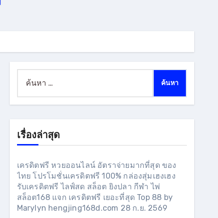
ค้นหา
สำหรับ:
เรื่องล่าสุด
เครดิตฟรี หวยออนไลน์ อัตราจ่ายมากที่สุด ของ
ไทย โปรโมชั่นเครดิตฟรี 100% กล่องสุ่มเฮงเฮง
รับเครดิตฟรี ไลฟ์สด สล็อต ยิงปลา กีฬา ไพ่
สล็อต168 แจก เครดิตฟรี เยอะที่สุด Top 88 by
Marylyn hengjing168d.com 28 ก.ย. 2569