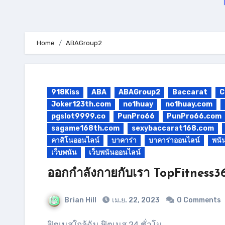
Home
ABAGroup2
918Kiss
ABA
ABAGroup2
Baccarat
C
Joker123th.com
no1huay
no1huay.com
pgslot9999.co
PunPro66
PunPro66.com
sagame168th.com
sexybaccarat168.com
คาสิโนออนไลน์
บาคาร่า
บาคาร่าออนไลน์
พนั
เว็บพนัน
เว็บพนันออนไลน์
ออกกำลังกายกับเรา TopFitness365
Brian Hill
เม.ย. 22, 2023
0 Comments
ฟิตเนสใกล้ฉัน ฟิตเนส 24 ชั่วโม…