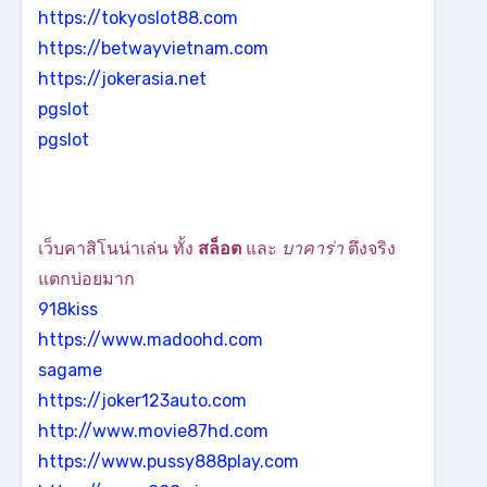
https://tokyoslot88.com
https://betwayvietnam.com
https://jokerasia.net
pgslot
pgslot
เว็บคาสิโนน่าเล่น ทั้ง
สล็อต
และ
บาคาร่า
ตึงจริง
แตกบ่อยมาก
918kiss
https://www.madoohd.com
sagame
https://joker123auto.com
http://www.movie87hd.com
https://www.pussy888play.com