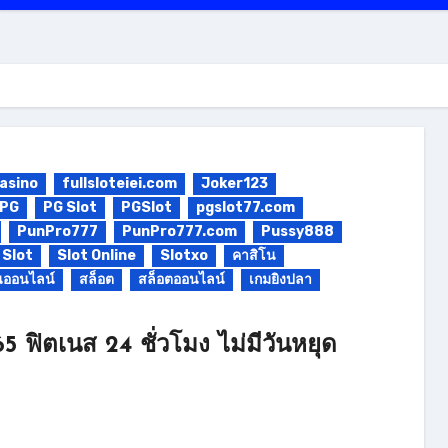
asino
fullsloteiei.com
Joker123
PG
PG Slot
PGSlot
pgslot77.com
PunPro777
PunPro777.com
Pussy888
Slot
Slot Online
Slotxo
คาสิโน
นออนไลน์
สล็อต
สล็อตออนไลน์
เกมยิงปลา
 ฟิตเนส 24 ชั่วโมง ไม่มีวันหยุด