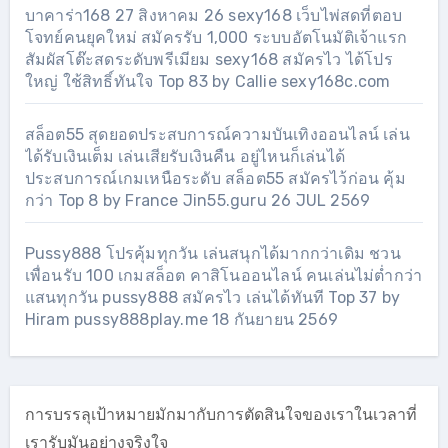
บาคาร่า168 27 สิงหาคม 26 sexy168 เว็บไพ่สดที่ตอบ
โจทย์คนยุคใหม่ สมัครรับ 1,000 ระบบอัตโนมัติเจ้าแรก
สัมผัสโต๊ะสดระดับพรีเมียม sexy168 สมัครไว ได้โปร
ใหญ่ ใช้สิทธิ์ทันใจ Top 83 by Callie sexy168c.com
สล็อต55 สุดยอดประสบการณ์ความบันเทิงออนไลน์ เล่น
ได้รับเงินเต็ม เล่นเสียรับเงินคืน อยู่ไหนก็เล่นได้
ประสบการณ์เกมเหนือระดับ สล็อต55 สมัครไว้ก่อน คุ้ม
กว่า Top 8 by France Jin55.guru 26 JUL 2569
Pussy888 โปรคุ้มทุกวัน เล่นสนุกได้มากกว่าเดิม ชวน
เพื่อนรับ 100 เกมสล็อต คาสิโนออนไลน์ คนเล่นไม่ต่ำกว่า
แสนทุกวัน pussy888 สมัครไว เล่นได้ทันที Top 37 by
Hiram pussy888play.me 18 กันยายน 2569
การบรรลุเป้าหมายมักมากับการตัดสินใจของเราในเวลาที่
เรารับมันอย่างจริงใจ