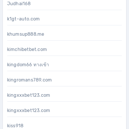
Judhai168
k1gt-auto.com
khumsup888.me
kimchibetbet.com
kingdom66 ทางเข้า
kingromans789.com
kingxxxbet123.com
kingxxxbet123.com
kiss918