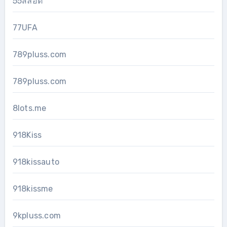
55สล็อต
77UFA
789pluss.com
789pluss.com
8lots.me
918Kiss
918kissauto
918kissme
9kpluss.com