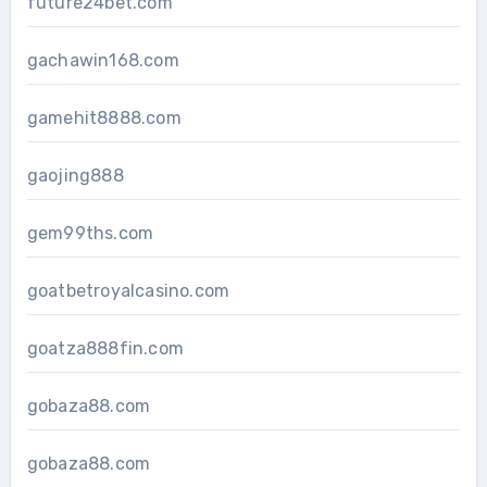
future24bet.com
gachawin168.com
gamehit8888.com
gaojing888
gem99ths.com
goatbetroyalcasino.com
goatza888fin.com
gobaza88.com
gobaza88.com