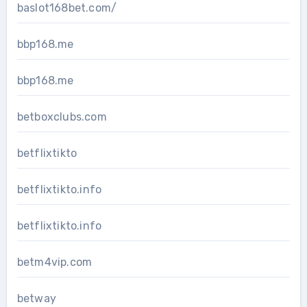
baslot168bet.com/
bbp168.me
bbp168.me
betboxclubs.com
betflixtikto
betflixtikto.info
betflixtikto.info
betm4vip.com
betway