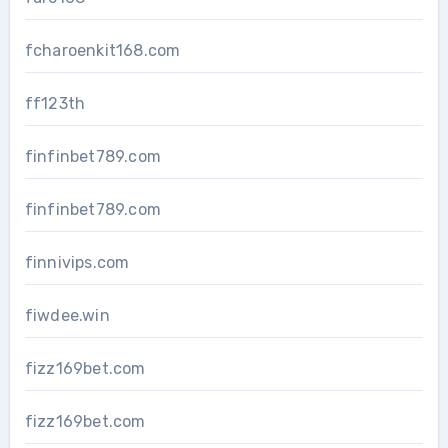
fcharoenkit168.com
ff123th
finfinbet789.com
finfinbet789.com
finnivips.com
fiwdee.win
fizz169bet.com
fizz169bet.com