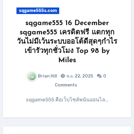
sqgame555s.com
sqgame555 16 December
sqgame555 เครดิตฟรี แตกทุก
วันไม่มีเว้นระบบออโต้ดีสุดๆกำไร
เข้ารัวทุกชั่วโมง Top 98 by
Miles
Brian Hill
พ.ย. 22, 2025
0
Comments
sqgame555 คือเว็บไซต์พนันออนไล…