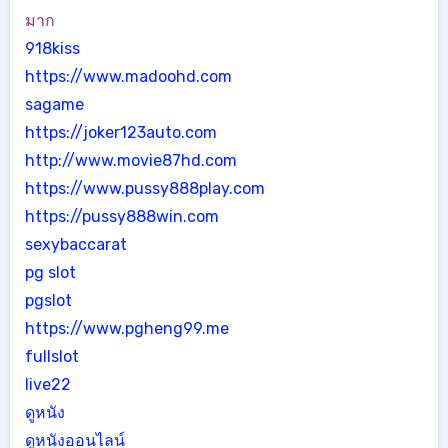
มาก
918kiss
https://www.madoohd.com
sagame
https://joker123auto.com
http://www.movie87hd.com
https://www.pussy888play.com
https://pussy888win.com
sexybaccarat
pg slot
pgslot
https://www.pgheng99.me
fullslot
live22
ดูหนัง
ดูหนังออนไลน์