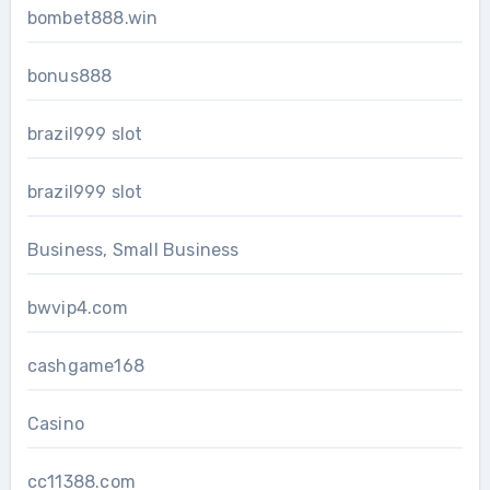
bombet888.win
bonus888
brazil999 slot
brazil999 slot
Business, Small Business
bwvip4.com
cashgame168
Casino
cc11388.com