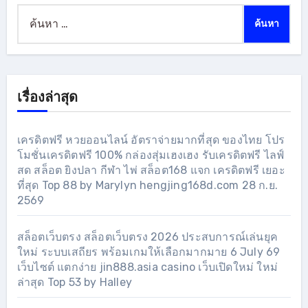
ค้นหา
สำหรับ:
เรื่องล่าสุด
เครดิตฟรี หวยออนไลน์ อัตราจ่ายมากที่สุด ของไทย โปร
โมชั่นเครดิตฟรี 100% กล่องสุ่มเฮงเฮง รับเครดิตฟรี ไลฟ์
สด สล็อต ยิงปลา กีฬา ไพ่ สล็อต168 แจก เครดิตฟรี เยอะ
ที่สุด Top 88 by Marylyn hengjing168d.com 28 ก.ย.
2569
สล็อตเว็บตรง สล็อตเว็บตรง 2026 ประสบการณ์เล่นยุค
ใหม่ ระบบเสถียร พร้อมเกมให้เลือกมากมาย 6 July 69
เว็บไซต์ แตกง่าย jin888.asia casino เว็บเปิดใหม่ ใหม่
ล่าสุด Top 53 by Halley