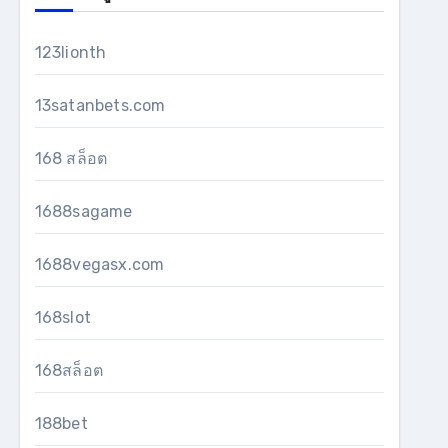
123lionth
13satanbets.com
168 สล็อต
1688sagame
1688vegasx.com
168slot
168สล็อต
188bet