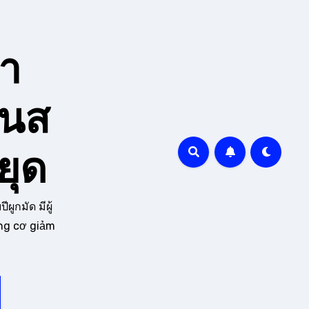
รา
เนส
ยุด
กมัด มีผู้
ng cơ giảm