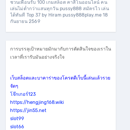
ชวนเพื่อนรับ 100 เกมสล็อต คาสิโนออนไลน์ คน
เล่นไม่ต่ำกว่าแสนทุกวัน pussy888 สมัครไว เล่น
ได้ทันที Top 37 by Hiram pussy888play.me 18
กันยายน 2569
การบรรลุเป้าหมายมักมากับการตัดสินใจของเราใน
เวลาที่เรารับมันอย่างจริงใจ
เว็บสล็อตและบาคาร่าของโครตดีเว็บนี้เล่นแล้วรวย
จัดๆ
โจ๊กเกอร์123
https://hengjing168.wiki
https://jin55.net
slot99
slot66