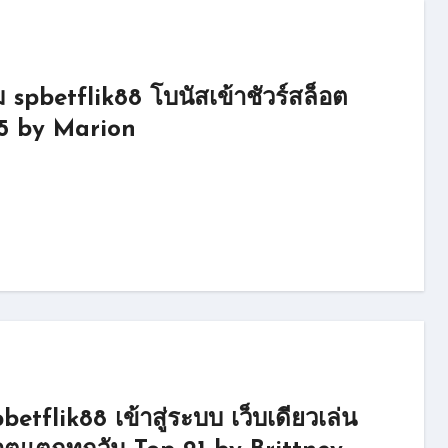
 spbetflik88 โบนัสเข้าชัวร์สล็อต
 15 by Marion
betflik88 เข้าสู่ระบบ เว็บเดียวเล่น