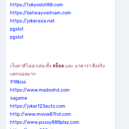
https://tokyoslot88.com
https://betwayvietnam.com
https://jokerasia.net
pgslot
pgslot
เว็บคาสิโนน่าเล่น ทั้ง
สล็อต
และ
บาคาร่า
ตึงจริง
แตกบ่อยมาก
918kiss
https://www.madoohd.com
sagame
https://joker123auto.com
http://www.movie87hd.com
https://www.pussy888play.com