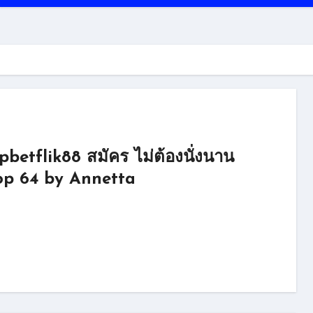
betflik88 สมัคร ไม่ต้องนั่งนาน
Top 64 by Annetta