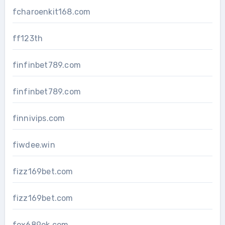
fcharoenkit168.com
ff123th
finfinbet789.com
finfinbet789.com
finnivips.com
fiwdee.win
fizz169bet.com
fizz169bet.com
fox689ok.com