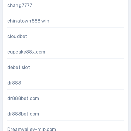
chang7777
chinatown888.win
cloudbet
cupcake88x.com
debet slot
dr888
dr888bet.com
dr888bet.com
Dreamvalley-mlp.com