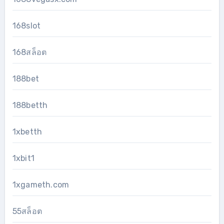
168slot
168สล็อต
188bet
188betth
1xbetth
1xbit1
1xgameth.com
55สล็อต