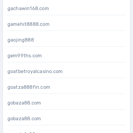
gachawin168.com
gamehit8888.com
gaojing888
gem99ths.com
goatbetroyalcasino.com
goatza888fin.com
gobaza88.com
gobaza88.com