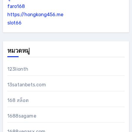
faro168
https://hongkong456.me
slot66
หมวดหมู่
123lionth
13satanbets.com
168 สล็อต
1688sagame
1688vegasx.com