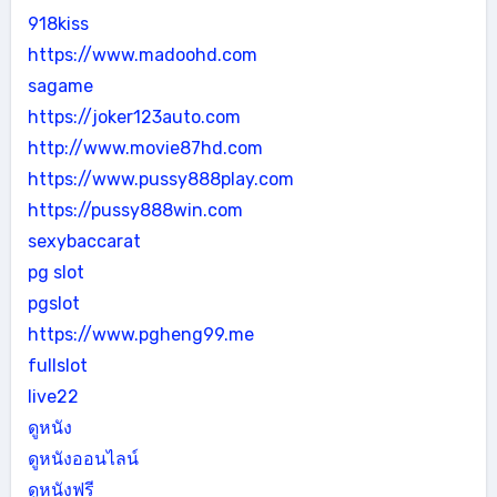
918kiss
https://www.madoohd.com
sagame
https://joker123auto.com
http://www.movie87hd.com
https://www.pussy888play.com
https://pussy888win.com
sexybaccarat
pg slot
pgslot
https://www.pgheng99.me
fullslot
live22
ดูหนัง
ดูหนังออนไลน์
ดูหนังฟรี