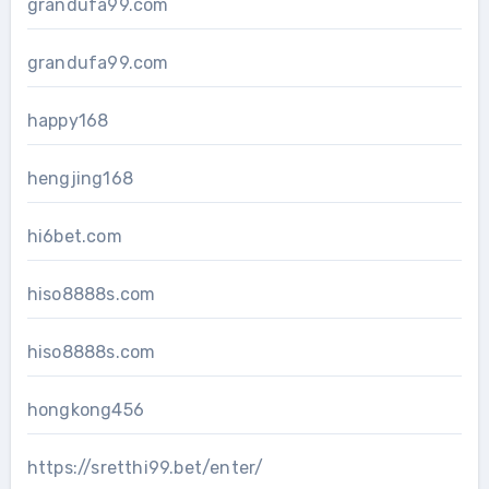
grandufa99.com
grandufa99.com
happy168
hengjing168
hi6bet.com
hiso8888s.com
hiso8888s.com
hongkong456
https://sretthi99.bet/enter/