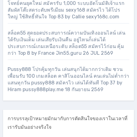
โจทย์คนยุคใหม่ สมัครรับ 1,000 ระบบอัตโนมัติเจ้าแรก
สัมผัสโต๊ะสดระดับพรีเมียม sexy168 สมัครไว ได้โปร
ใหญ่ ใช้สิทธิ์ทันใจ Top 83 by Callie sexy168c.com
สล็อต55 สุดยอดประสบการณ์ความบันเทิงออนไลน์ เล่น
ได้รับเงินเต็ม เล่นเสียรับเงินคืน อยู่ไหนก็เล่นได้
ประสบการณ์เกมเหนือระดับ สล็อต55 สมัครไว้ก่อน คุ้ม
กว่า Top 8 by France Jin55.guru 26 JUL 2569
Pussy888 โปรคุ้มทุกวัน เล่นสนุกได้มากกว่าเดิม ชวน
เพื่อนรับ 100 เกมสล็อต คาสิโนออนไลน์ คนเล่นไม่ต่ำกว่า
แสนทุกวัน pussy888 สมัครไว เล่นได้ทันที Top 37 by
Hiram pussy888play.me 18 กันยายน 2569
การบรรลุเป้าหมายมักมากับการตัดสินใจของเราในเวลาที่
เรารับมันอย่างจริงใจ