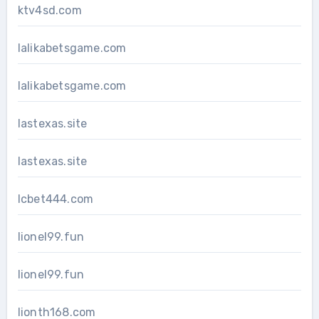
ktv4sd.com
lalikabetsgame.com
lalikabetsgame.com
lastexas.site
lastexas.site
lcbet444.com
lionel99.fun
lionel99.fun
lionth168.com