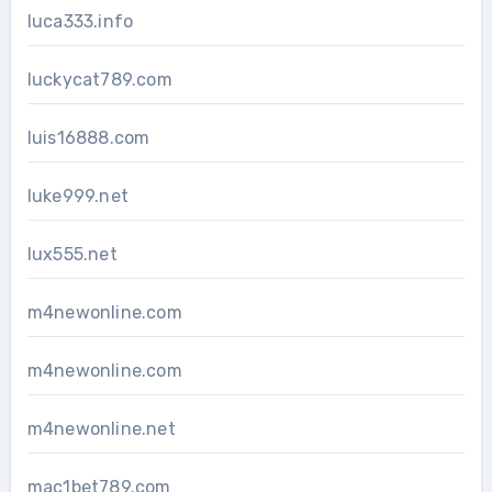
luca333.info
luckycat789.com
luis16888.com
luke999.net
lux555.net
m4newonline.com
m4newonline.com
m4newonline.net
mac1bet789.com