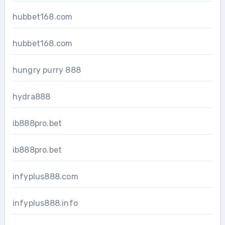
hubbet168.com
hubbet168.com
hungry purry 888
hydra888
ib888pro.bet
ib888pro.bet
infyplus888.com
infyplus888.info