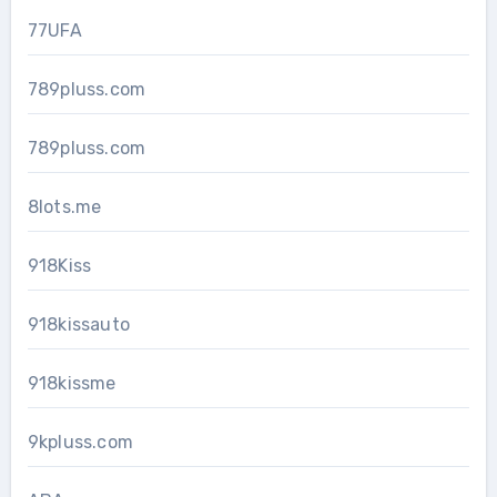
77UFA
789pluss.com
789pluss.com
8lots.me
918Kiss
918kissauto
918kissme
9kpluss.com