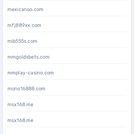
mexicanoo.com
mfj889xx.com
mib555s.com
mmgoldsbets.com
mmplay-casino.com
mono16888.com
msx168.me
msx168.me