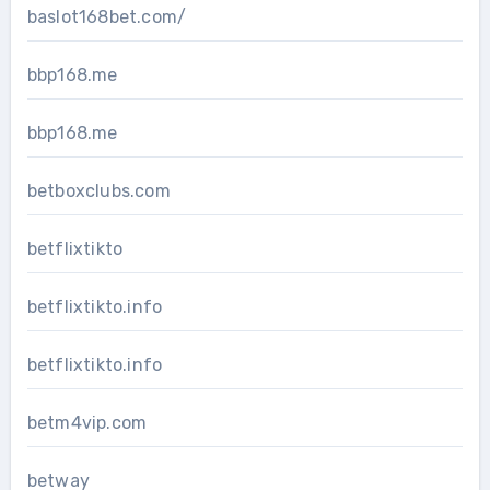
baslot168bet.com/
bbp168.me
bbp168.me
betboxclubs.com
betflixtikto
betflixtikto.info
betflixtikto.info
betm4vip.com
betway