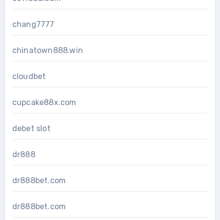
chang7777
chinatown888.win
cloudbet
cupcake88x.com
debet slot
dr888
dr888bet.com
dr888bet.com