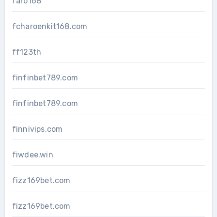
faro168
fcharoenkit168.com
ff123th
finfinbet789.com
finfinbet789.com
finnivips.com
fiwdee.win
fizz169bet.com
fizz169bet.com