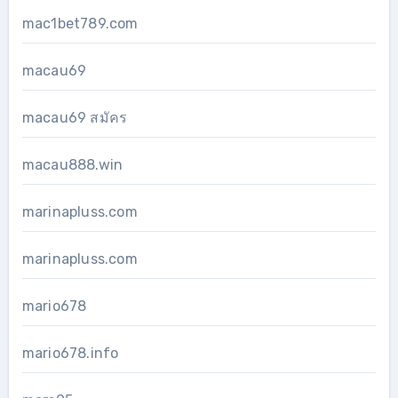
mac1bet789.com
macau69
macau69 สมัคร
macau888.win
marinapluss.com
marinapluss.com
mario678
mario678.info