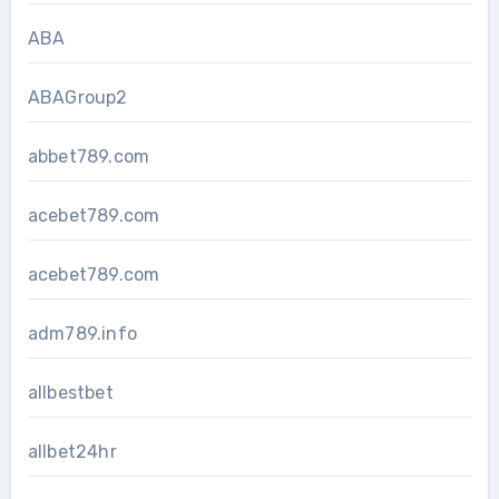
ABA
ABAGroup2
abbet789.com
acebet789.com
acebet789.com
adm789.info
allbestbet
allbet24hr