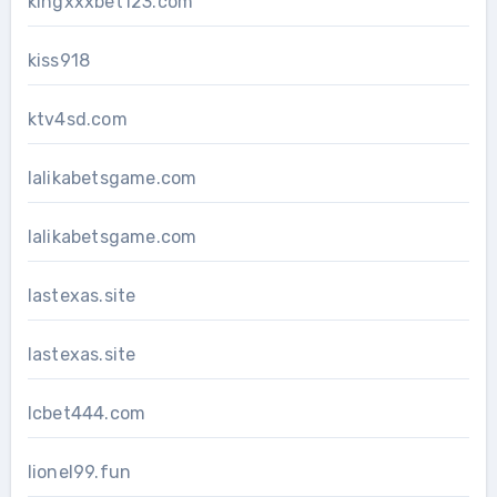
kingxxxbet123.com
kiss918
ktv4sd.com
lalikabetsgame.com
lalikabetsgame.com
lastexas.site
lastexas.site
lcbet444.com
lionel99.fun