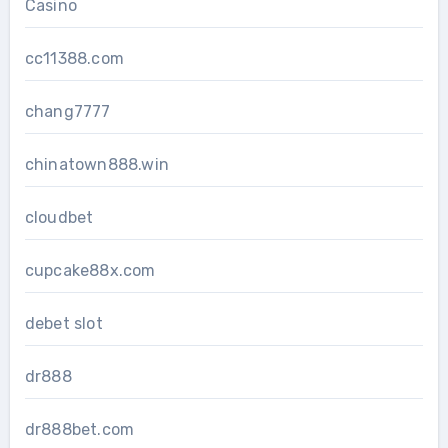
Casino
cc11388.com
chang7777
chinatown888.win
cloudbet
cupcake88x.com
debet slot
dr888
dr888bet.com