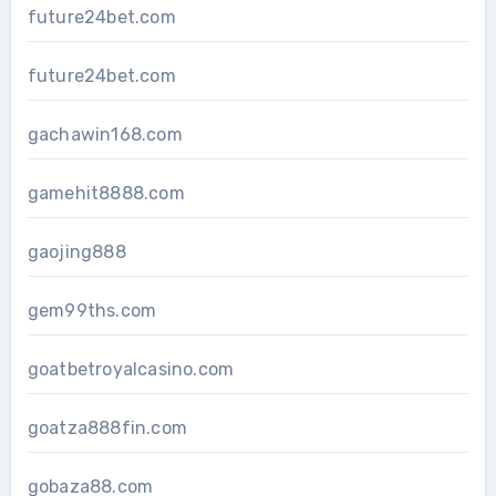
future24bet.com
future24bet.com
gachawin168.com
gamehit8888.com
gaojing888
gem99ths.com
goatbetroyalcasino.com
goatza888fin.com
gobaza88.com