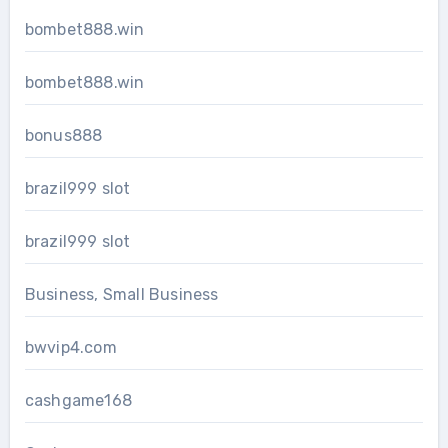
bombet888.win
bombet888.win
bonus888
brazil999 slot
brazil999 slot
Business, Small Business
bwvip4.com
cashgame168