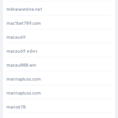
m4newonline.net
mac1bet789.com
macau69
macau69 สมัคร
macau888.win
marinapluss.com
marinapluss.com
mario678