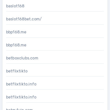
baslot168
baslot168bet.com/
bbp168.me
bbp168.me
betboxclubs.com
betflixtikto
betflixtikto.info
betflixtikto.info