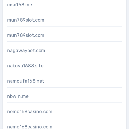
msx168.me
mun789slot.com
mun789slot.com
nagawaybet.com
nakoya1688.site
namoufa168.net
nbwin.me
nemo168casino.com
nemo168casino.com