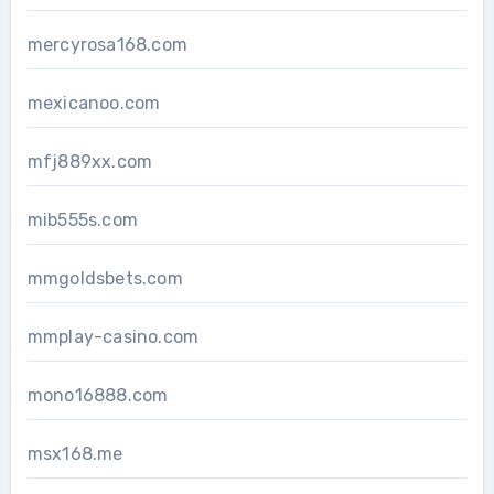
mercyrosa168.com
mexicanoo.com
mfj889xx.com
mib555s.com
mmgoldsbets.com
mmplay-casino.com
mono16888.com
msx168.me