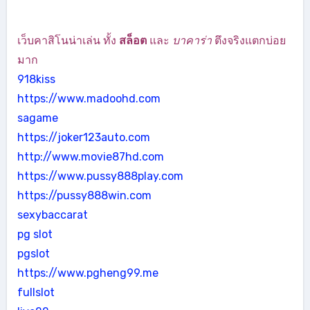
เว็บคาสิโนน่าเล่น ทั้ง
สล็อต
และ
บาคาร่า
ตึงจริงแตกบ่อย
มาก
918kiss
https://www.madoohd.com
sagame
https://joker123auto.com
http://www.movie87hd.com
https://www.pussy888play.com
https://pussy888win.com
sexybaccarat
pg slot
pgslot
https://www.pgheng99.me
fullslot