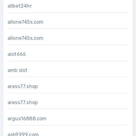
allbet24hr
allone745s.com
allone745s.com
alot666
amb slot
aress77.shop
aress77.shop
argus16888.com
asb9999.com