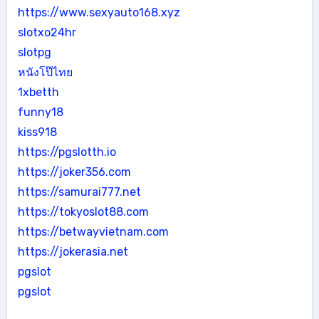
https://www.sexyauto168.xyz
slotxo24hr
slotpg
หนังโป๊ไทย
1xbetth
funny18
kiss918
https://pgslotth.io
https://joker356.com
https://samurai777.net
https://tokyoslot88.com
https://betwayvietnam.com
https://jokerasia.net
pgslot
pgslot