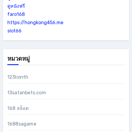
ดูหนังฟรี
faro168
https://hongkong456.me
slot66
หมวดหมู่
123lionth
13satanbets.com
168 สล็อต
1688sagame