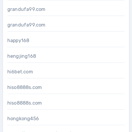
grandufa99.com
grandufa99.com
happy168
hengjing168
hi6bet.com
hiso8888s.com
hiso8888s.com
hongkong456