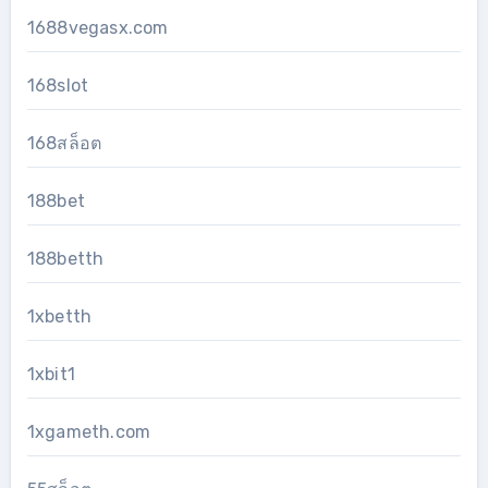
1688vegasx.com
168slot
168สล็อต
188bet
188betth
1xbetth
1xbit1
1xgameth.com