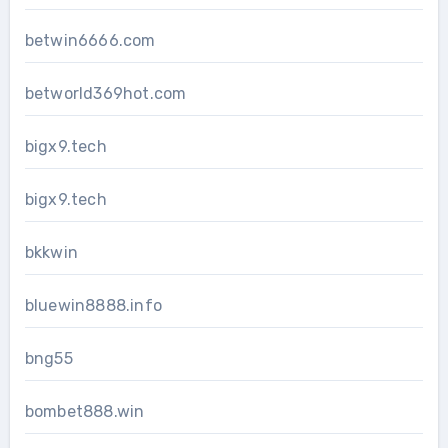
betwin6666.com
betworld369hot.com
bigx9.tech
bigx9.tech
bkkwin
bluewin8888.info
bng55
bombet888.win