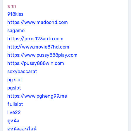
มาก
918kiss
https://www.madoohd.com
sagame
https://joker123auto.com
http://www.movie87hd.com
https://www.pussy888play.com
https://pussy888win.com
sexybaccarat
pg slot
pgslot
https://www.pgheng99.me
fullslot
live22
ดูหนัง
ดูหนังออนไลน์