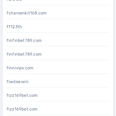
fcharoenkit168.com
ff123th
finfinbet789.com
finfinbet789.com
finnivips.com
fiwdee.win
fizz169bet.com
fizz169bet.com