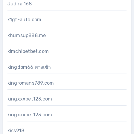
Judhai168
k1gt-auto.com
khumsup888.me
kimchibetbet.com
kingdom66 ทางเข้า
kingromans789.com
kingxxxbet123.com
kingxxxbet123.com
kiss918