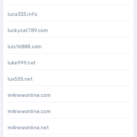
luca333.info
luckycat789.com
luis16888.com
luke999.net
lux555.net
m4newonline.com
m4newonline.com
m4newonline.net