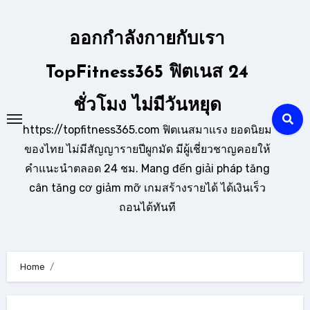
Skip
to
ออกกำลังกายกับเรา
content
TopFitness365 ฟิตเนส 24
ชั่วโมง ไม่มีวันหยุด
https://topfitness365.com ฟิตเนสมาแรง ยอดนิยม
ของไทย ไม่มีสัญญารายปีผูกมัด มีผู้เชี่ยวชาญคอยให้
คำแนะนำตลอด 24 ชม. Mang đến giải pháp tăng
cân tăng cơ giảm mỡ เกมสร้างรายได้ ได้เงินเร็ว
ถอนได้ทันที
Home