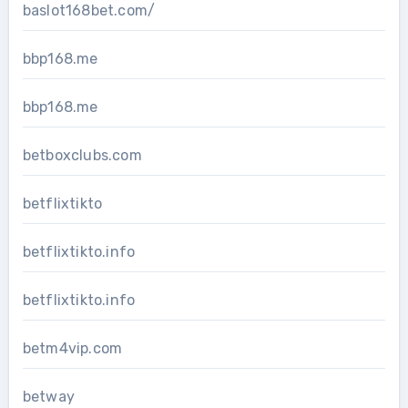
baslot168bet.com/
bbp168.me
bbp168.me
betboxclubs.com
betflixtikto
betflixtikto.info
betflixtikto.info
betm4vip.com
betway