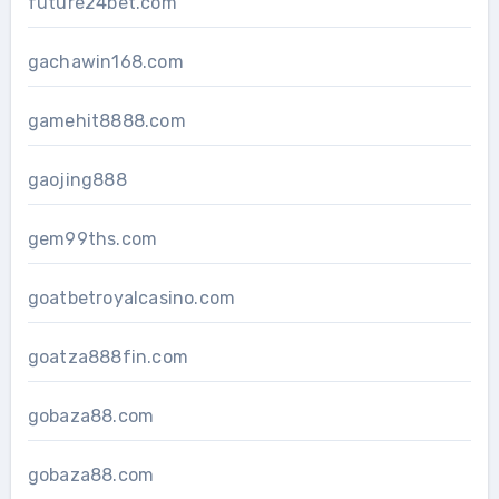
future24bet.com
gachawin168.com
gamehit8888.com
gaojing888
gem99ths.com
goatbetroyalcasino.com
goatza888fin.com
gobaza88.com
gobaza88.com