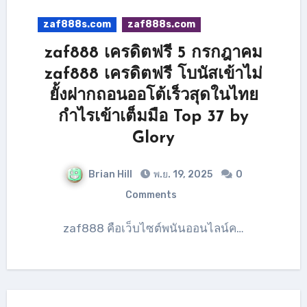
zaf888s.com
zaf888s.com
zaf888 เครดิตฟรี 5 กรกฎาคม
zaf888 เครดิตฟรี โบนัสเข้าไม่
ยั้งฝากถอนออโต้เร็วสุดในไทย
กำไรเข้าเต็มมือ Top 37 by
Glory
Brian Hill
พ.ย. 19, 2025
0
Comments
zaf888 คือเว็บไซต์พนันออนไลน์ค…