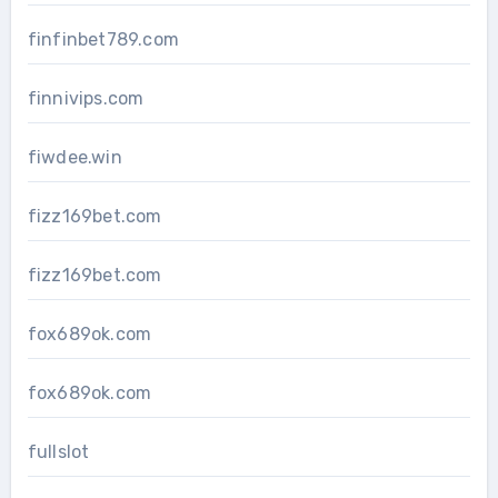
finfinbet789.com
finnivips.com
fiwdee.win
fizz169bet.com
fizz169bet.com
fox689ok.com
fox689ok.com
fullslot