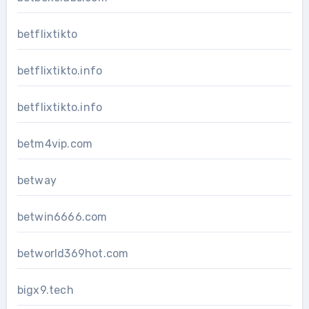
betflixtikto
betflixtikto.info
betflixtikto.info
betm4vip.com
betway
betwin6666.com
betworld369hot.com
bigx9.tech