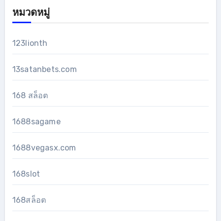
หมวดหมู่
123lionth
13satanbets.com
168 สล็อต
1688sagame
1688vegasx.com
168slot
168สล็อต