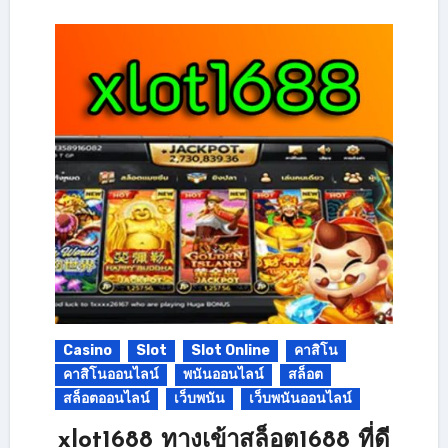
Casino
Slot
Slot Online
คาสิโน
คาสิโนออนไลน์
พนันออนไลน์
สล็อต
สล็อตออนไลน์
เว็บพนัน
เว็บพนันออนไลน์
xlot1688 ทางเข้าสล็อต1688 ที่ดี