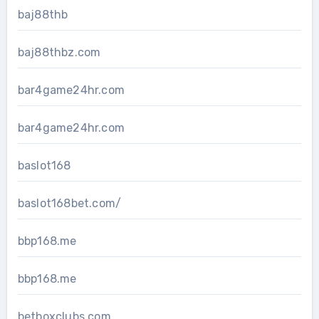
baj88thb
baj88thbz.com
bar4game24hr.com
bar4game24hr.com
baslot168
baslot168bet.com/
bbp168.me
bbp168.me
betboxclubs.com