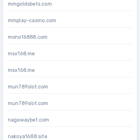
mmgoldsbets.com
mmplay-casino.com
mono16888.com
msx168.me
msx168.me
mun789slot.com
mun789slot.com
nagawaybet.com
nakoya1688.site