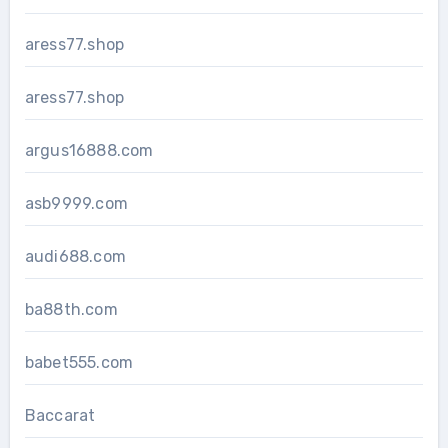
aress77.shop
aress77.shop
argus16888.com
asb9999.com
audi688.com
ba88th.com
babet555.com
Baccarat