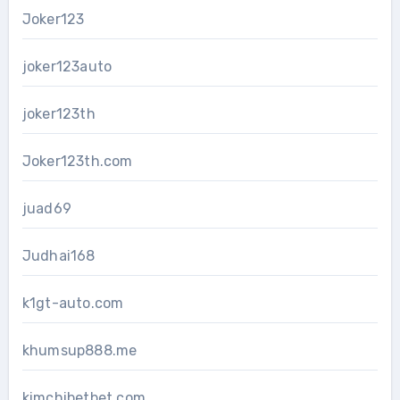
Joker123
joker123auto
joker123th
Joker123th.com
juad69
Judhai168
k1gt-auto.com
khumsup888.me
kimchibetbet.com