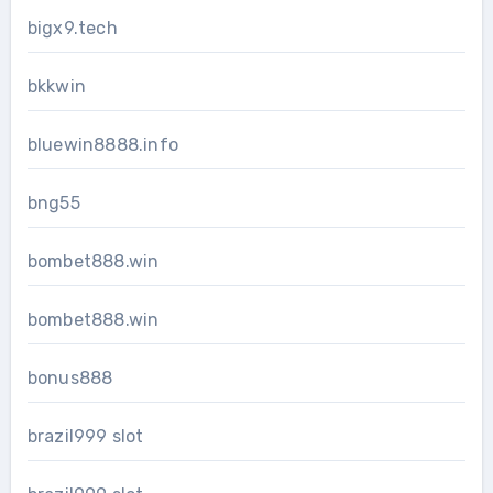
bigx9.tech
bkkwin
bluewin8888.info
bng55
bombet888.win
bombet888.win
bonus888
brazil999 slot