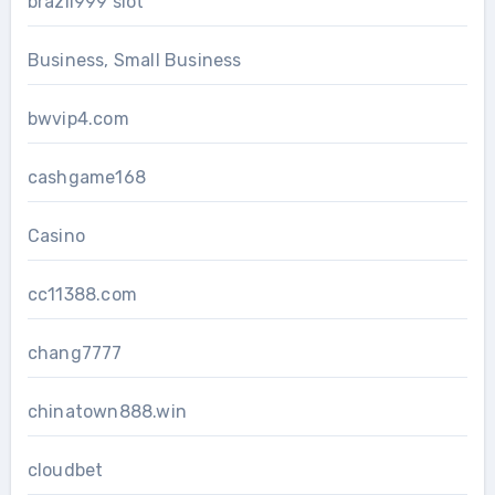
brazil999 slot
Business, Small Business
bwvip4.com
cashgame168
Casino
cc11388.com
chang7777
chinatown888.win
cloudbet