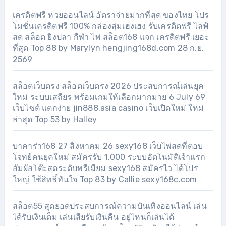
เครดิตฟรี หวยออนไลน์ อัตราจ่ายมากที่สุด ของไทย โปร
โมชั่นเครดิตฟรี 100% กล่องสุ่มเฮงเฮง รับเครดิตฟรี ไลฟ์
สด สล็อต ยิงปลา กีฬา ไพ่ สล็อต168 แจก เครดิตฟรี เยอะ
ที่สุด Top 88 by Marylyn hengjing168d.com 28 ก.ย.
2569
สล็อตเว็บตรง สล็อตเว็บตรง 2026 ประสบการณ์เล่นยุค
ใหม่ ระบบเสถียร พร้อมเกมให้เลือกมากมาย 6 July 69
เว็บไซต์ แตกง่าย jin888.asia casino เว็บเปิดใหม่ ใหม่
ล่าสุด Top 53 by Halley
บาคาร่า168 27 สิงหาคม 26 sexy168 เว็บไพ่สดที่ตอบ
โจทย์คนยุคใหม่ สมัครรับ 1,000 ระบบอัตโนมัติเจ้าแรก
สัมผัสโต๊ะสดระดับพรีเมียม sexy168 สมัครไว ได้โปร
ใหญ่ ใช้สิทธิ์ทันใจ Top 83 by Callie sexy168c.com
สล็อต55 สุดยอดประสบการณ์ความบันเทิงออนไลน์ เล่น
ได้รับเงินเต็ม เล่นเสียรับเงินคืน อยู่ไหนก็เล่นได้