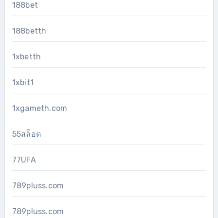
188bet
188betth
1xbetth
1xbit1
1xgameth.com
55สล็อต
77UFA
789pluss.com
789pluss.com