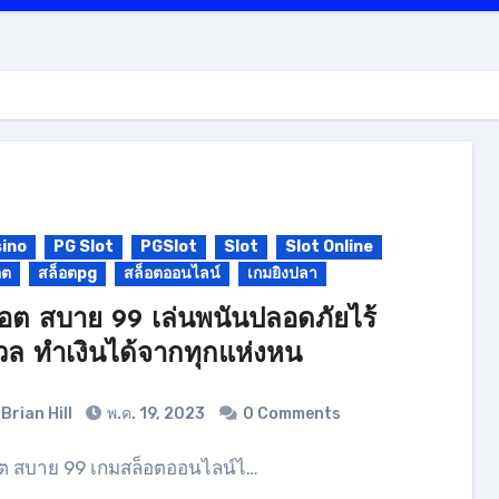
ino
PG Slot
PGSlot
Slot
Slot Online
อต
สล็อตpg
สล็อตออนไลน์
เกมยิงปลา
็อต สบาย 99 เล่นพนันปลอดภัยไร้
งวล ทำเงินได้จากทุกแห่งหน
Brian Hill
พ.ค. 19, 2023
0 Comments
็อต สบาย 99 เกมสล็อตออนไลน์ไ…