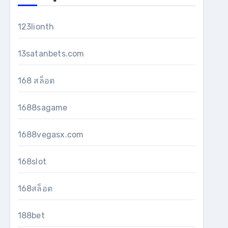
123lionth
13satanbets.com
168 สล็อต
1688sagame
1688vegasx.com
168slot
168สล็อต
188bet