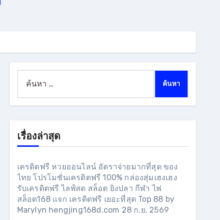
ค้นหา
สำหรับ:
เรื่องล่าสุด
เครดิตฟรี หวยออนไลน์ อัตราจ่ายมากที่สุด ของ
ไทย โปรโมชั่นเครดิตฟรี 100% กล่องสุ่มเฮงเฮง
รับเครดิตฟรี ไลฟ์สด สล็อต ยิงปลา กีฬา ไพ่
สล็อต168 แจก เครดิตฟรี เยอะที่สุด Top 88 by
Marylyn hengjing168d.com 28 ก.ย. 2569