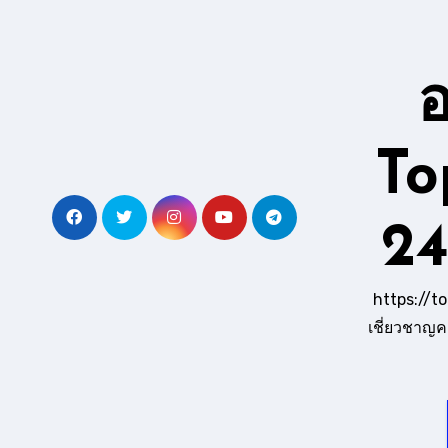
Skip
to
content
อ
To
24
https://t
เชี่ยวชาญ