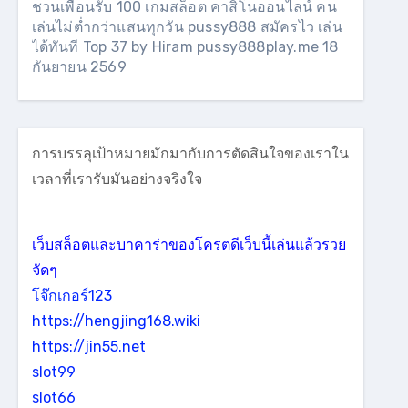
ชวนเพื่อนรับ 100 เกมสล็อต คาสิโนออนไลน์ คน
เล่นไม่ต่ำกว่าแสนทุกวัน pussy888 สมัครไว เล่น
ได้ทันที Top 37 by Hiram pussy888play.me 18
กันยายน 2569
การบรรลุเป้าหมายมักมากับการตัดสินใจของเราใน
เวลาที่เรารับมันอย่างจริงใจ
เว็บสล็อตและบาคาร่าของโครตดีเว็บนี้เล่นแล้วรวย
จัดๆ
โจ๊กเกอร์123
https://hengjing168.wiki
https://jin55.net
slot99
slot66