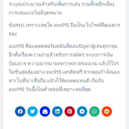
ระบุงบประมาณสำหรับเพื่อการเล่น รวมทั้งหลีกเลี่ยง
การเล่นแบบไม่มีจุดหมาย
ข้อสรุป: เพราะเหตุใด ssc915 จึงเป็นเว็บไซต์ที่คุณควร
ลอง
ssc915 คือแพลตฟอร์มพนันที่ตอบปัญหาผู้เล่นทุกกลุ่ม
อีกทั้งเรื่องความง่ายสำหรับการสมัคร ระบบการเงิน
ป้อมอาจ ความมากมายหลากหลายของเกม แล้วก็โปร
โมชั่นสุดคุ้มอย่าง ssc915 เครดิตฟรี หากคุณกำลังมอง
หาเว็บที่น่าเชื่อถือ แล้วก็ให้ผลทดแทนดี เริ่มกับ
ssc915 วันนี้เป็นคำตอบที่เหมาะสมที่สุด