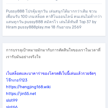
Pussy888 โปรคุ้มทุกวัน เล่นสนุกได้มากกว่าเดิม ชวน
เพื่อนรับ 100 เกมสล็อต คาสิโนออนไลน์ คนเล่นไม่ต่ำกว่า
แสนทุกวัน pussy888 สมัครไว เล่นได้ทันที Top 37 by
Hiram pussy888play.me 18 กันยายน 2569
การบรรลุเป้าหมายมักมากับการตัดสินใจของเราในเวลาที่
เรารับมันอย่างจริงใจ
เว็บสล็อตและบาคาร่าของโครตดีเว็บนี้เล่นแล้วรวยจัดๆ
โจ๊กเกอร์123
https://hengjing168.wiki
https://jin55.net
slot99
slot66