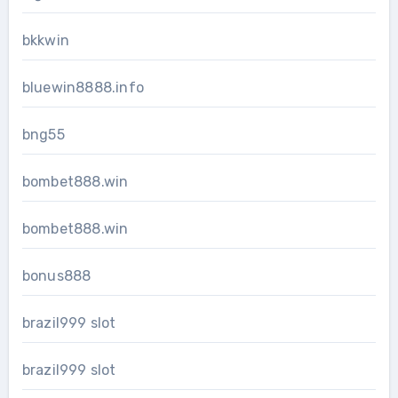
bkkwin
bluewin8888.info
bng55
bombet888.win
bombet888.win
bonus888
brazil999 slot
brazil999 slot