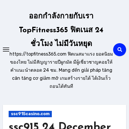
Skip
to
ออกกำลังกายกับเรา
content
TopFitness365 ฟิตเนส 24
ชั่วโมง ไม่มีวันหยุด
https://topfitness365.com ฟิตเนสมาแรง ยอดนิยม
ของไทย ไม่มีสัญญารายปีผูกมัด มีผู้เชี่ยวชาญคอยให้
คำแนะนำตลอด 24 ชม. Mang đến giải pháp tăng
cân tăng cơ giảm mỡ เกมสร้างรายได้ ได้เงินเร็ว
ถอนได้ทันที
ssc915casino.com
ssc915 24 December