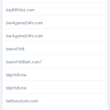
baj88thbz.com
bar4game24hr.com
bar4game24hr.com
baslot168
baslot168bet.com/
bbp168.me
bbp168.me
betboxclubs.com