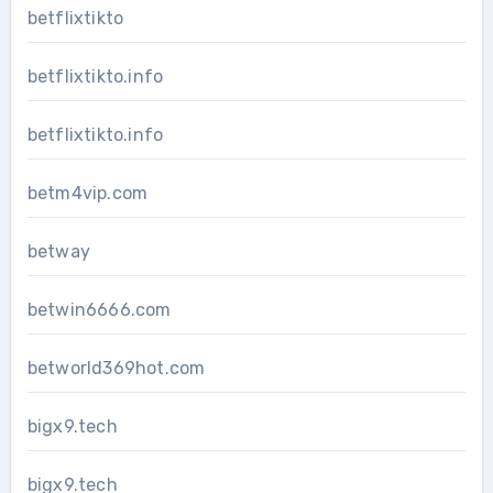
betflixtikto
betflixtikto.info
betflixtikto.info
betm4vip.com
betway
betwin6666.com
betworld369hot.com
bigx9.tech
bigx9.tech