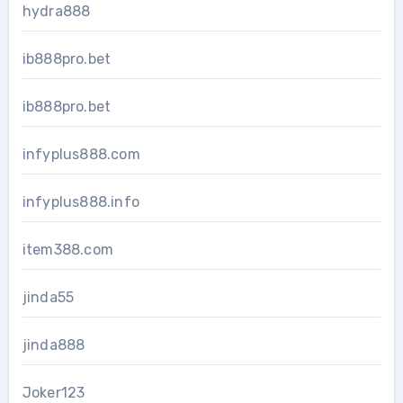
hydra888
ib888pro.bet
ib888pro.bet
infyplus888.com
infyplus888.info
item388.com
jinda55
jinda888
Joker123