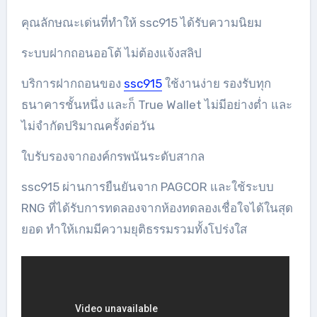
คุณลักษณะเด่นที่ทำให้ ssc915 ได้รับความนิยม
ระบบฝากถอนออโต้ ไม่ต้องแจ้งสลิป
บริการฝากถอนของ
ssc915
ใช้งานง่าย รองรับทุก
ธนาคารชั้นหนึ่ง และก็ True Wallet ไม่มีอย่างต่ำ และ
ไม่จำกัดปริมาณครั้งต่อวัน
ใบรับรองจากองค์กรพนันระดับสากล
ssc915 ผ่านการยืนยันจาก PAGCOR และใช้ระบบ
RNG ที่ได้รับการทดลองจากห้องทดลองเชื่อใจได้ในสุด
ยอด ทำให้เกมมีความยุติธรรมรวมทั้งโปร่งใส