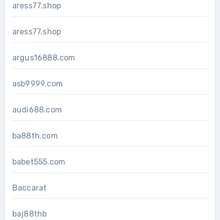
aress77.shop
aress77.shop
argus16888.com
asb9999.com
audi688.com
ba88th.com
babet555.com
Baccarat
baj88thb