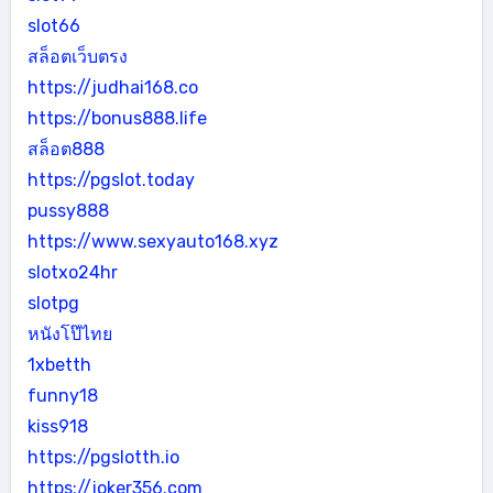
slot66
สล็อตเว็บตรง
https://judhai168.co
https://bonus888.life
สล็อต888
https://pgslot.today
pussy888
https://www.sexyauto168.xyz
slotxo24hr
slotpg
หนังโป๊ไทย
1xbetth
funny18
kiss918
https://pgslotth.io
https://joker356.com