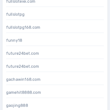
fullsloteiei.com
fullslotpg
fullslotpg168.com
funny18
future24bet.com
future24bet.com
gachawin168.com
gamehit8888.com
gaojing888