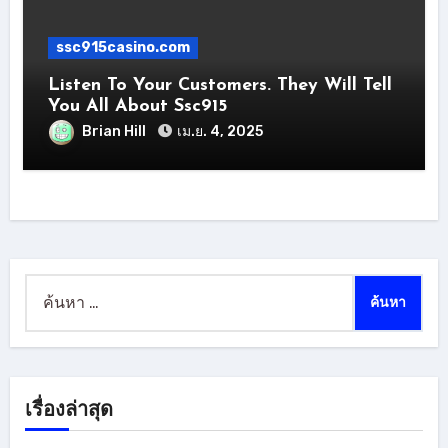
ssc915casino.com
Listen To Your Customers. They Will Tell
You All About Ssc915
Brian Hill
เม.ย. 4, 2025
ค้นหา
สำหรับ:
เรื่องล่าสุด