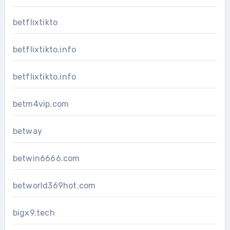
betflixtikto
betflixtikto.info
betflixtikto.info
betm4vip.com
betway
betwin6666.com
betworld369hot.com
bigx9.tech