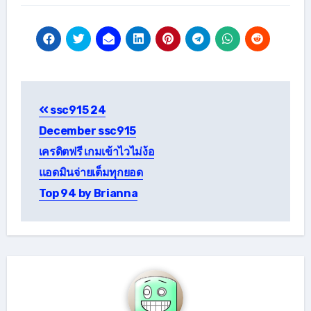
แนะแนว
ssc915 24
เรื่อง
December ssc915
เครดิตฟรี เกมเข้าไวไม่ง้อ
แอดมินจ่ายเต็มทุกยอด
Top 94 by Brianna