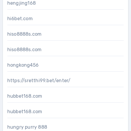
hengjing168
hi6bet.com
hiso8888s.com
hiso8888s.com
hongkong456
https://sretthi99.bet/enter/
hubbet168.com
hubbet168.com
hungry purry 888