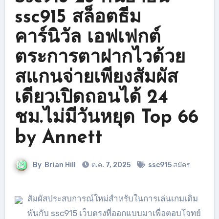
ssc915 สล็อตธีม
คาร์นิวัล เอฟเฟกต์
ตระการตาฝากไวด้วย
สแกนจ่ายเพียงสัมผัส
เดียวเปิดถอนได้ 24
ชม.ไม่มีวันหยุด Top 66
by Annett
By
Brian Hill
ต.ค. 7, 2025
ssc915 สมัคร
สัมผัสประสบการณ์ใหม่สำหรับในการเล่นเกมเดิม
พันกับ ssc915 เว็บตรงที่ออกแบบมาเพื่อตอบโจทย์