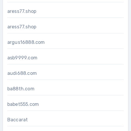
aress77.shop
aress77.shop
argus16888.com
asb9999.com
audi688.com
ba88th.com
babet555.com
Baccarat