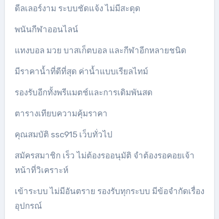
ดีลเลอร์งาม ระบบชัดแจ้ง ไม่มีสะดุด
พนันกีฬาออนไลน์
แทงบอล มวย บาสเก็ตบอล และกีฬาอีกหลายชนิด
มีราคาน้ำที่ดีที่สุด ค่าน้ำแบบเรียลไทม์
รองรับอีกทั้งพรีแมตช์และการเดิมพันสด
ตารางเทียบความคุ้มราคา
คุณสมบัติ ssc915 เว็บทั่วไป
สมัครสมาชิก เร็ว ไม่ต้องรออนุมัติ จำต้องรอคอยเจ้า
หน้าที่วิเคราะห์
เข้าระบบ ไม่มีอันตราย รองรับทุกระบบ มีข้อจำกัดเรื่อง
อุปกรณ์