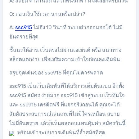
A: สล็อต คาสิโนสด แล้วก็พนันกีฬา มีให้เลือกครบถ้วน
Q: ถอนเงินใช้เวลานานหรือเปล่า?
A:
ssc915
ไม่ถึง 10 วินาที ระบบฝากถอนออโต้ ไม่มี
อันตรายที่สุด
ชี้แนะให้อ่าน เว็บตรงไม่ผ่านเอเย่นต์ หรือ แนวทาง
สล็อตแตกง่าย เพื่อเสริมความเข้าใจก่อนลงเดิมพัน
สรุปจุดเด่นของ ssc915 ที่คุณไม่ควรพลาด
ssc915 เป็นเว็บเดิมพันที่ให้บริการเต็มต้นแบบ อีกทั้ง
ssc915 สมัคร ง่ายมาก ssc915 เข้าสู่ระบบ เร็วทันใจ
และ ssc915 เครดิตฟรี ที่แจกจริงถอนได้ คุณจะได้
สัมผัสประสบการณ์เล่นเกมที่ไม่มีใครเหมือน สบาย
ไม่มีอันตราย แล้วก็เห็นผลตอบแทนคุ้มค่า สมัครวันนี้
พร้อมเข้าระบบการเดิมพันที่ล้ำสมัยที่สุด