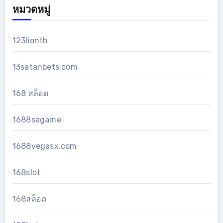
หมวดหมู่
123lionth
13satanbets.com
168 สล็อต
1688sagame
1688vegasx.com
168slot
168สล็อต