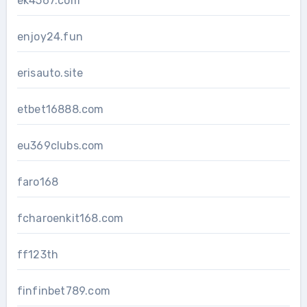
ek4567.com
enjoy24.fun
erisauto.site
etbet16888.com
eu369clubs.com
faro168
fcharoenkit168.com
ff123th
finfinbet789.com