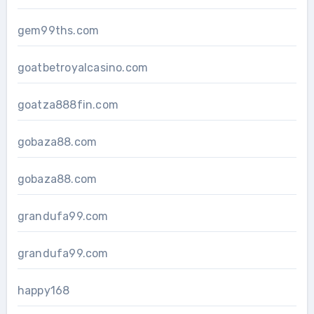
gem99ths.com
goatbetroyalcasino.com
goatza888fin.com
gobaza88.com
gobaza88.com
grandufa99.com
grandufa99.com
happy168