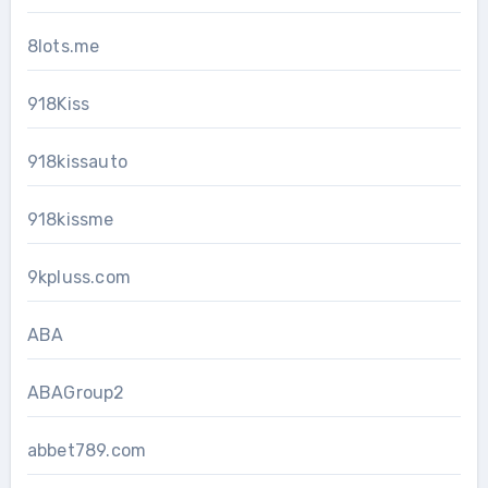
8lots.me
918Kiss
918kissauto
918kissme
9kpluss.com
ABA
ABAGroup2
abbet789.com