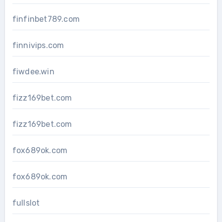
finfinbet789.com
finnivips.com
fiwdee.win
fizz169bet.com
fizz169bet.com
fox689ok.com
fox689ok.com
fullslot