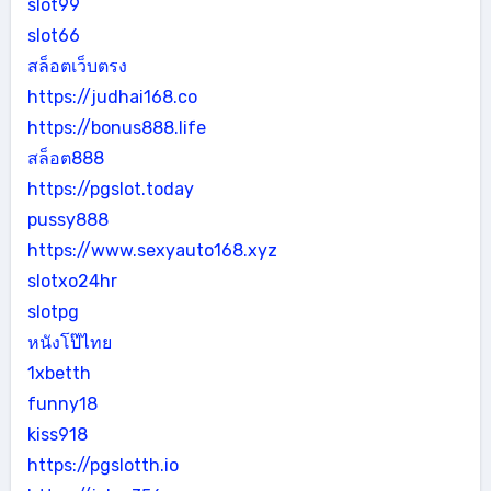
slot99
slot66
สล็อตเว็บตรง
https://judhai168.co
https://bonus888.life
สล็อต888
https://pgslot.today
pussy888
https://www.sexyauto168.xyz
slotxo24hr
slotpg
หนังโป๊ไทย
1xbetth
funny18
kiss918
https://pgslotth.io