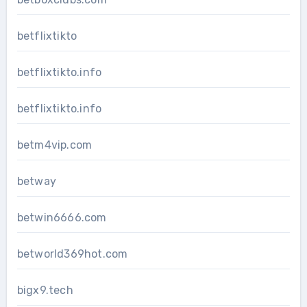
betflixtikto
betflixtikto.info
betflixtikto.info
betm4vip.com
betway
betwin6666.com
betworld369hot.com
bigx9.tech