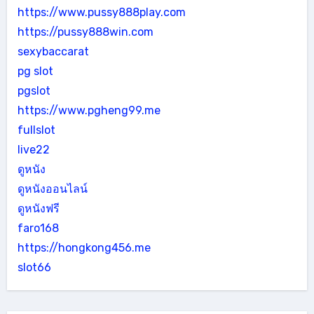
https://www.pussy888play.com
https://pussy888win.com
sexybaccarat
pg slot
pgslot
https://www.pgheng99.me
fullslot
live22
ดูหนัง
ดูหนังออนไลน์
ดูหนังฟรี
faro168
https://hongkong456.me
slot66