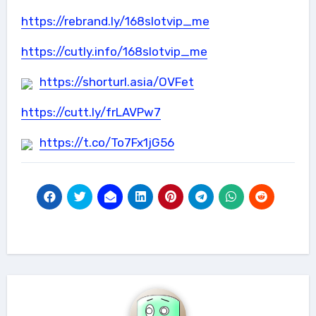
https://rebrand.ly/168slotvip_me
https://cutly.info/168slotvip_me
https://shorturl.asia/OVFet
https://cutt.ly/frLAVPw7
https://t.co/To7Fx1jG56