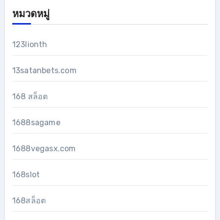
หมวดหมู่
123lionth
13satanbets.com
168 สล็อต
1688sagame
1688vegasx.com
168slot
168สล็อต