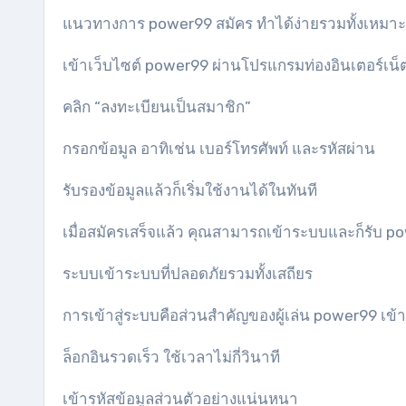
แนวทางการ power99 สมัคร ทำได้ง่ายรวมทั้งเหมาะ
เข้าเว็บไซต์ power99 ผ่านโปรแกรมท่องอินเตอร์เน็
คลิก “ลงทะเบียนเป็นสมาชิก”
กรอกข้อมูล อาทิเช่น เบอร์โทรศัพท์ และรหัสผ่าน
รับรองข้อมูลแล้วก็เริ่มใช้งานได้ในทันที
เมื่อสมัครเสร็จแล้ว คุณสามารถเข้าระบบและก็รับ po
ระบบเข้าระบบที่ปลอดภัยรวมทั้งเสถียร
การเข้าสู่ระบบคือส่วนสำคัญของผู้เล่น power99 เข้าร
ล็อกอินรวดเร็ว ใช้เวลาไม่กี่วินาที
เข้ารหัสข้อมูลส่วนตัวอย่างแน่นหนา