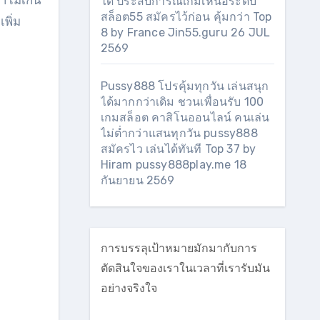
ได้ ประสบการณ์เกมเหนือระดับ
สล็อต55 สมัครไว้ก่อน คุ้มกว่า Top
เพิ่ม
8 by France Jin55.guru 26 JUL
2569
Pussy888 โปรคุ้มทุกวัน เล่นสนุก
ได้มากกว่าเดิม ชวนเพื่อนรับ 100
เกมสล็อต คาสิโนออนไลน์ คนเล่น
ไม่ต่ำกว่าแสนทุกวัน pussy888
สมัครไว เล่นได้ทันที Top 37 by
Hiram pussy888play.me 18
กันยายน 2569
การบรรลุเป้าหมายมักมากับการ
ตัดสินใจของเราในเวลาที่เรารับมัน
อย่างจริงใจ