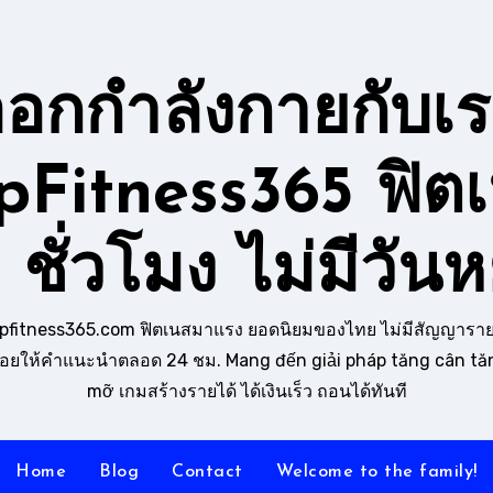
อกกำลังกายกับเ
pFitness365 ฟิต
 ชั่วโมง ไม่มีวันห
opfitness365.com ฟิตเนสมาแรง ยอดนิยมของไทย ไม่มีสัญญารายปีผู
คอยให้คำแนะนำตลอด 24 ชม. Mang đến giải pháp tăng cân tă
mỡ เกมสร้างรายได้ ได้เงินเร็ว ถอนได้ทันที
Home
Blog
Contact
Welcome to the family!