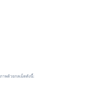
ภาพด้วยกลเม็ดดังนี้: