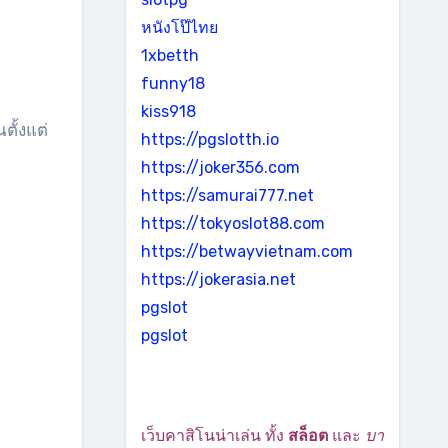
หนังโป๊ไทย
1xbetth
funny18
kiss918
ตั้งแต่
https://pgslotth.io
https://joker356.com
https://samurai777.net
https://tokyoslot88.com
https://betwayvietnam.com
https://jokerasia.net
pgslot
pgslot
เว็บคาสิโนน่าเล่น ทั้ง
สล็อต
และ
บา