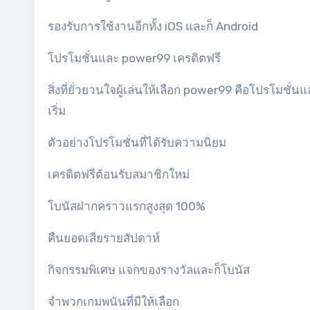
รองรับการใช้งานอีกทั้ง iOS และก็ Android
โปรโมชั่นและ power99 เครดิตฟรี
สิ่งที่ยั่วยวนใจผู้เล่นให้เลือก power99 คือโปรโมชั่นแ
เริ่ม
ตัวอย่างโปรโมชั่นที่ได้รับความนิยม
เครดิตฟรีต้อนรับสมาชิกใหม่
โบนัสฝากคราวแรกสูงสุด 100%
คืนยอดเสียรายสัปดาห์
กิจกรรมพิเศษ แจกของรางวัลและก็โบนัส
จำพวกเกมพนันที่มีให้เลือก