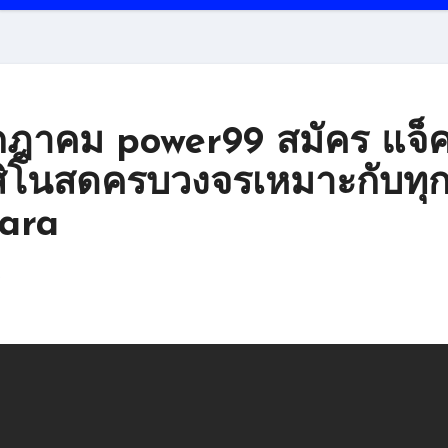
กฎาคม power99 สมัคร แจ็
าสิโนสดครบวงจรเหมาะกับทุ
Cara
ร