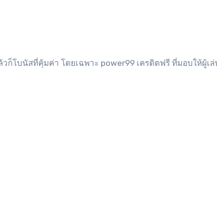
ล้วก็โบนัสที่คุ้มค่า โดยเฉพาะ power99 เครดิตฟรี ที่มอบให้ผู้เล่น