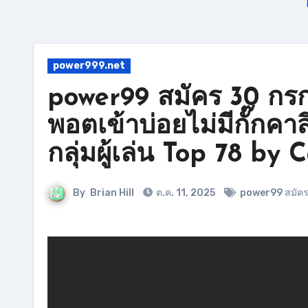
power999.net
power99 สมัคร 30 กร
พอตเข้าบ่อยไม่มีกั๊กค
กลุ่มผู้เล่น Top 78 by 
By
Brian Hill
ต.ค. 11, 2025
power99 สมัค