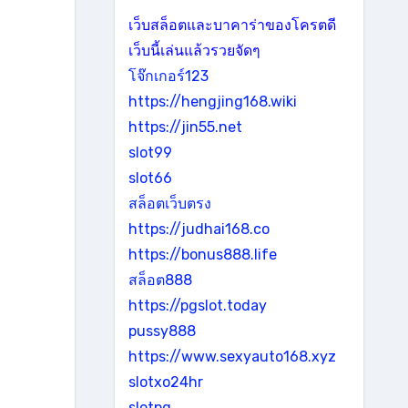
เว็บสล็อตและบาคาร่าของโครตดี
เว็บนี้เล่นแล้วรวยจัดๆ
โจ๊กเกอร์123
https://hengjing168.wiki
https://jin55.net
slot99
slot66
สล็อตเว็บตรง
https://judhai168.co
https://bonus888.life
สล็อต888
https://pgslot.today
pussy888
https://www.sexyauto168.xyz
slotxo24hr
slotpg