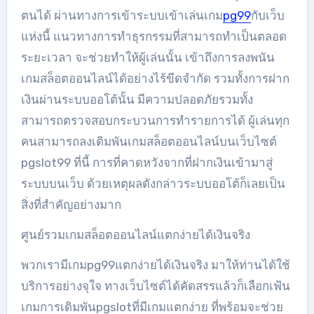
ตนได้ ผ่านทางการเข้าระบบเข้าเล่นเกม
pg99
กับเว็บ
แห่งนี้ แนวทางการทำธุรกรรมที่สามารถทำเป็นตลอด
ระยะเวลา จะช่วยทำให้ผู้เล่นนั้น เข้าถึงการลงพนัน
เกมสล็อตออนไลน์ได้อย่างไร้ขีดจำกัด รวมทั้งการฝาก
เงินผ่านระบบออโต้นั้น มีความปลอดภัยรวมทั้ง
สามารถตรวจสอบกระบวนการทำรายการได้ ผู้เล่นทุก
คนสามารถลงเดิมพันเกมสล็อตออนไลน์บนเว็บไซต์
pgslot99 ที่นี้ การที่คาดหวังจากที่ฝากเงินเข้ามาสู่
ระบบบนเว็บ ด้วยเหตุผลดังกล่าวระบบออโต้ก็เลยเป็น
สิ่งที่สำคัญอย่างมาก
ศูนย์รวมเกมสล็อตออนไลน์แตกง่ายได้เงินจริง
พวกเรามีเกมpg99แตกง่ายได้เงินจริง มาให้ท่านได้ใช้
บริการอย่างจุใจ ทางเว็บไซต์ได้คัดสรรแล้วก็เลือกเฟ้น
เกมการเดิมพันpgslotที่มีเกมแตกง่าย ที่พร้อมจะช่วย