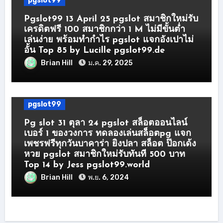
pgslot99
Pgslot99 13 April 25 pgslot สมาชิกใหม่รับ
เครดิตฟรี 100 สมาชิกกว่า 1 M ไม่มีขั้นต่ำ
เล่นง่าย พร้อมทำกำไร pgslot แจกอังเปาไม่
อั้น Top 85 by Lucille pgslot99.de
Brian Hill
ม.ค. 29, 2025
pgslot99
Pg slot 31 ตุลา 24 pgslot สล็อตออนไลน์
เบอร์ 1 ของวงการ ทดลองเล่นสล็อตpg แจก
เพชรฟรีทุกวันบาคาร่า ยิงปลา สล็อต ป๊อกเด้ง
หวย pgslot สมาชิกใหม่รับทันที 500 บาท
Top 14 by Jess pgslot99.world
Brian Hill
พ.ย. 6, 2024