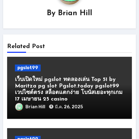
By
Brian Hill
Related Post
pgslot99
เว็บเปิดใหม่ pgslot ทดลองเล่น Top 51 by
Maritza pg slot Pgslot.today pgslot99
เวปไซต์ตรง สล็อตแตกง่าย โบนัสเยอะทุกเกม
17 เมษายน 25 casino
Brian Hill
มี.ค. 26, 2025