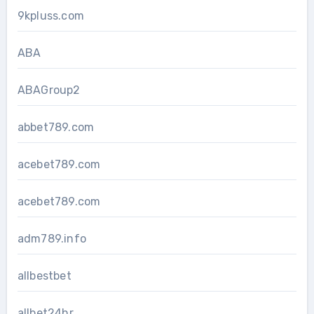
9kpluss.com
ABA
ABAGroup2
abbet789.com
acebet789.com
acebet789.com
adm789.info
allbestbet
allbet24hr