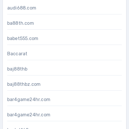
audi688.com
ba88th.com
babet555.com
Baccarat
baj88thb
baj88thbz.com
bar4game24hr.com
bar4game24hr.com