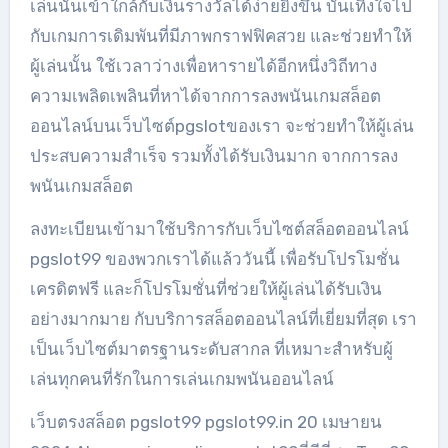
เล่นนั้นเข้าใกล้กับเงินรางวัลได้ง่ายยิ่งขึ้น บันเทิงใจไป
กับเกมการเดิมพันที่มีภาพกราฟฟิคสวย และช่วยทำให้
ผู้เล่นนั้น ใช้เวลาว่างเพื่อหารายได้อีกหนึ่งวิถีทาง
ความเพลิดเพลินที่หาได้จากการลงพนันเกมสล็อต
ออนไลน์บนเว็บไซต์pgslotของเรา จะช่วยทำให้ผู้เล่น
ประสบความสำเร็จ รวมทั้งได้รับเงินมาก จากการลง
พนันเกมสล็อต
ลงทะเบียนเข้ามาใช้บริการกับเว็บไซต์สล็อตออนไลน์
pgslot99 ของพวกเราได้แล้ววันนี้ เพื่อรับโปรโมชั่น
เครดิตฟรี และก็โปรโมชั่นที่ช่วยให้ผู้เล่นได้รับเงิน
อย่างมากมาย กับบริการสล็อตออนไลน์ที่เยี่ยมที่สุด เรา
เป็นเว็บไซต์มาตรฐานระดับสากล ที่เหมาะสำหรับผู้
เล่นทุกคนที่รักในการเล่นเกมพนันออนไลน์
เว็บตรงสล็อต pgslot99 pgslot99.in 20 เมษายน