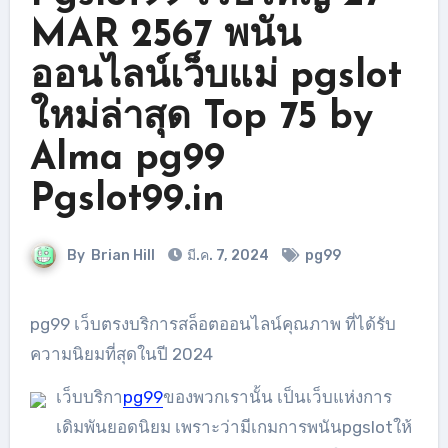
MAR 2567 พนัน
ออนไลน์เว็บแม่ pgslot
ใหม่ล่าสุด Top 75 by
Alma pg99
Pgslot99.in
By
Brian Hill
มี.ค. 7, 2024
pg99
pg99 เว็บตรงบริการสล็อตออนไลน์คุณภาพ ที่ได้รับ
ความนิยมที่สุดในปี 2024
เว็บบริกา
pg99
ของพวกเรานั้น เป็นเว็บแห่งการ
เดิมพันยอดนิยม เพราะว่ามีเกมการพนันpgslotให้