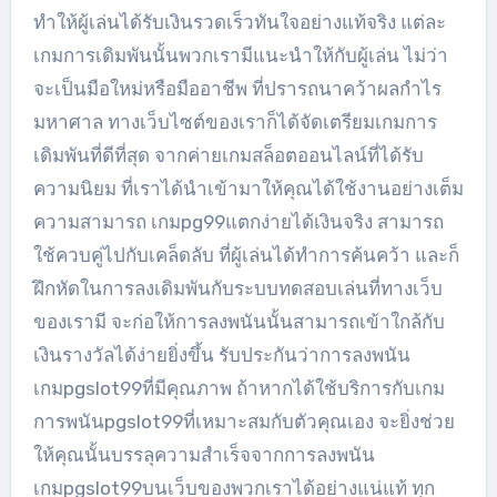
ทำให้ผู้เล่นได้รับเงินรวดเร็วทันใจอย่างแท้จริง แต่ละ
เกมการเดิมพันนั้นพวกเรามีแนะนำให้กับผู้เล่น ไม่ว่า
จะเป็นมือใหม่หรือมืออาชีพ ที่ปรารถนาคว้าผลกำไร
มหาศาล ทางเว็บไซต์ของเราก็ได้จัดเตรียมเกมการ
เดิมพันที่ดีที่สุด จากค่ายเกมสล็อตออนไลน์ที่ได้รับ
ความนิยม ที่เราได้นำเข้ามาให้คุณได้ใช้งานอย่างเต็ม
ความสามารถ เกมpg99แตกง่ายได้เงินจริง สามารถ
ใช้ควบคู่ไปกับเคล็ดลับ ที่ผู้เล่นได้ทำการค้นคว้า และก็
ฝึกหัดในการลงเดิมพันกับระบบทดสอบเล่นที่ทางเว็บ
ของเรามี จะก่อให้การลงพนันนั้นสามารถเข้าใกล้กับ
เงินรางวัลได้ง่ายยิ่งขึ้น รับประกันว่าการลงพนัน
เกมpgslot99ที่มีคุณภาพ ถ้าหากได้ใช้บริการกับเกม
การพนันpgslot99ที่เหมาะสมกับตัวคุณเอง จะยิ่งช่วย
ให้คุณนั้นบรรลุความสำเร็จจากการลงพนัน
เกมpgslot99บนเว็บของพวกเราได้อย่างแน่แท้ ทุก