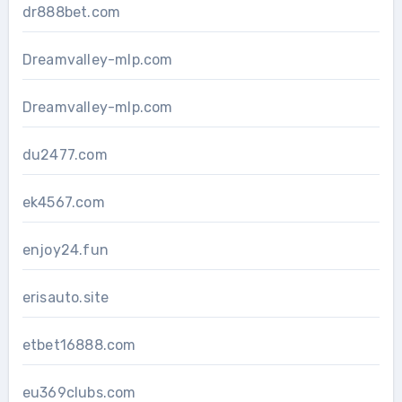
dr888bet.com
Dreamvalley-mlp.com
Dreamvalley-mlp.com
du2477.com
ek4567.com
enjoy24.fun
erisauto.site
etbet16888.com
eu369clubs.com