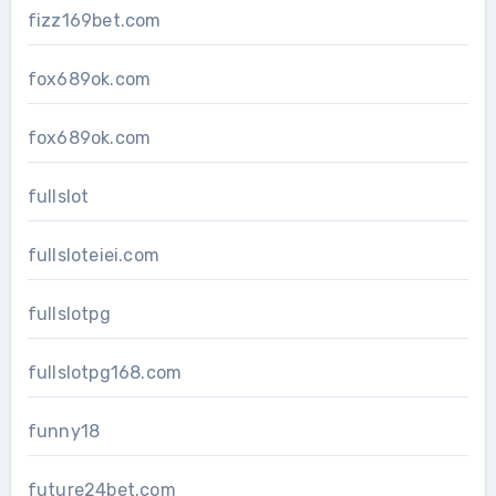
fizz169bet.com
fox689ok.com
fox689ok.com
fullslot
fullsloteiei.com
fullslotpg
fullslotpg168.com
funny18
future24bet.com