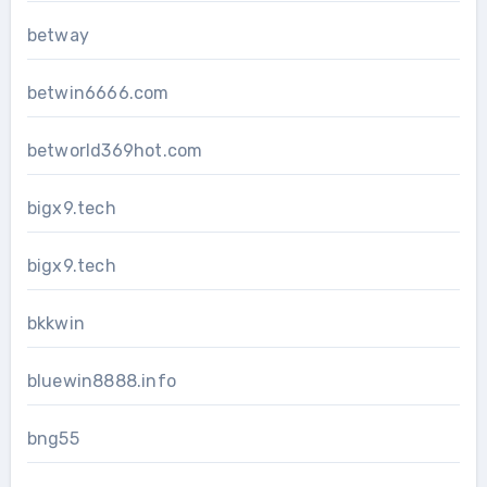
betway
betwin6666.com
betworld369hot.com
bigx9.tech
bigx9.tech
bkkwin
bluewin8888.info
bng55