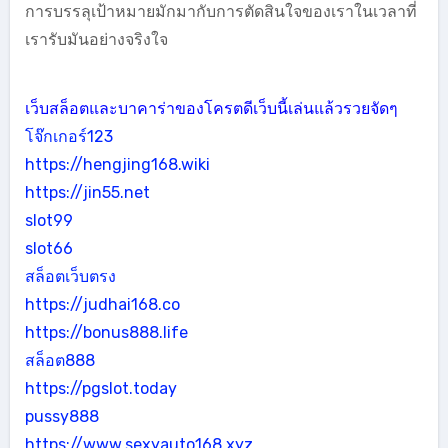
การบรรลุเป้าหมายมักมากับการตัดสินใจของเราในเวลาที่
เรารับมันอย่างจริงใจ
เว็บสล็อตและบาคาร่าของโครตดีเว็บนี้เล่นแล้วรวยจัดๆ
โจ๊กเกอร์123
https://hengjing168.wiki
https://jin55.net
slot99
slot66
สล็อตเว็บตรง
https://judhai168.co
https://bonus888.life
สล็อต888
https://pgslot.today
pussy888
https://www.sexyauto168.xyz