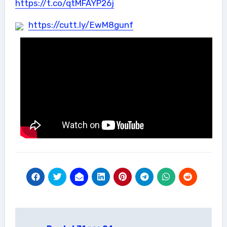
https://t.co/qtMFAYP26j
https://cutt.ly/EwM8gunf
แนะแนว