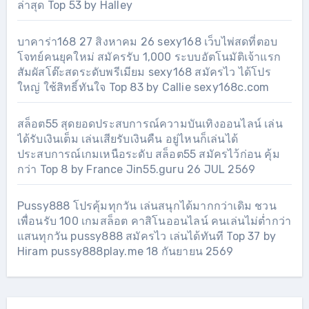
ล่าสุด Top 53 by Halley
บาคาร่า168 27 สิงหาคม 26 sexy168 เว็บไพ่สดที่ตอบ
โจทย์คนยุคใหม่ สมัครรับ 1,000 ระบบอัตโนมัติเจ้าแรก
สัมผัสโต๊ะสดระดับพรีเมียม sexy168 สมัครไว ได้โปร
ใหญ่ ใช้สิทธิ์ทันใจ Top 83 by Callie sexy168c.com
สล็อต55 สุดยอดประสบการณ์ความบันเทิงออนไลน์ เล่น
ได้รับเงินเต็ม เล่นเสียรับเงินคืน อยู่ไหนก็เล่นได้
ประสบการณ์เกมเหนือระดับ สล็อต55 สมัครไว้ก่อน คุ้ม
กว่า Top 8 by France Jin55.guru 26 JUL 2569
Pussy888 โปรคุ้มทุกวัน เล่นสนุกได้มากกว่าเดิม ชวน
เพื่อนรับ 100 เกมสล็อต คาสิโนออนไลน์ คนเล่นไม่ต่ำกว่า
แสนทุกวัน pussy888 สมัครไว เล่นได้ทันที Top 37 by
Hiram pussy888play.me 18 กันยายน 2569