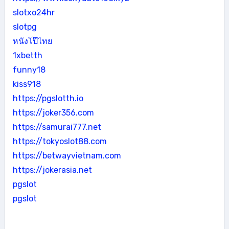
slotxo24hr
slotpg
หนังโป๊ไทย
1xbetth
funny18
kiss918
https://pgslotth.io
https://joker356.com
https://samurai777.net
https://tokyoslot88.com
https://betwayvietnam.com
https://jokerasia.net
pgslot
pgslot