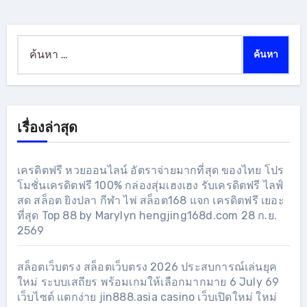
ค้นหา
สำหรับ:
เรื่องล่าสุด
เครดิตฟรี หวยออนไลน์ อัตราจ่ายมากที่สุด ของไทย โปร
โมชั่นเครดิตฟรี 100% กล่องสุ่มเฮงเฮง รับเครดิตฟรี ไลฟ์
สด สล็อต ยิงปลา กีฬา ไพ่ สล็อต168 แจก เครดิตฟรี เยอะ
ที่สุด Top 88 by Marylyn hengjing168d.com 28 ก.ย.
2569
สล็อตเว็บตรง สล็อตเว็บตรง 2026 ประสบการณ์เล่นยุค
ใหม่ ระบบเสถียร พร้อมเกมให้เลือกมากมาย 6 July 69
เว็บไซต์ แตกง่าย jin888.asia casino เว็บเปิดใหม่ ใหม่