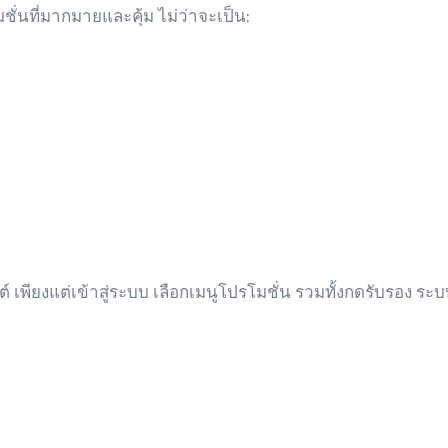
ชั่นที่มากมายและคุ้ม ไม่ว่าจะเป็น:
เพียงแต่เข้าสู่ระบบ เลือกเมนูโปรโมชั่น รวมทั้งกดรับรอง ระ