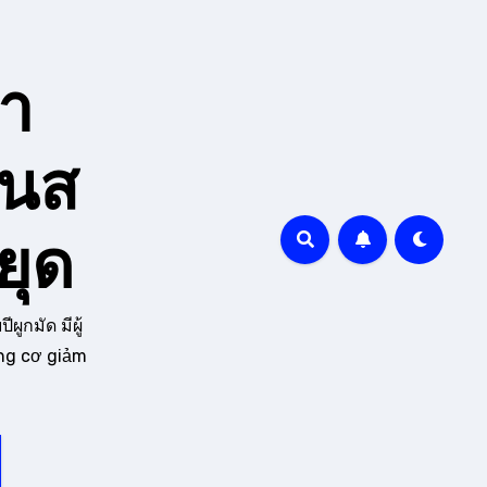
รา
เนส
ยุด
กมัด มีผู้
ng cơ giảm