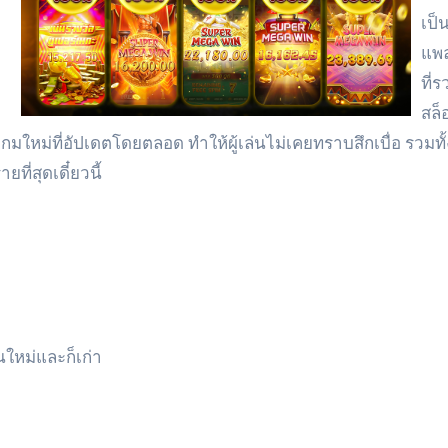
เป็
แพ
ที่
สล็
ใหม่ที่อัปเดตโดยตลอด ทำให้ผู้เล่นไม่เคยทราบสึกเบื่อ รวมทั้
ี่สุดเดี๋ยวนี้
่นใหม่และก็เก่า