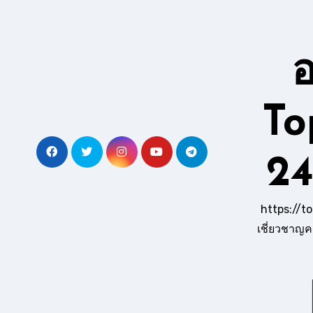
Skip
to
content
อ
To
24
https://t
เชี่ยวชาญ