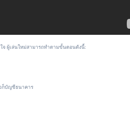
นใจ ผู้เล่นใหม่สามารถทำตามขั้นตอนดังนี้:
้วก็บัญชีธนาคาร