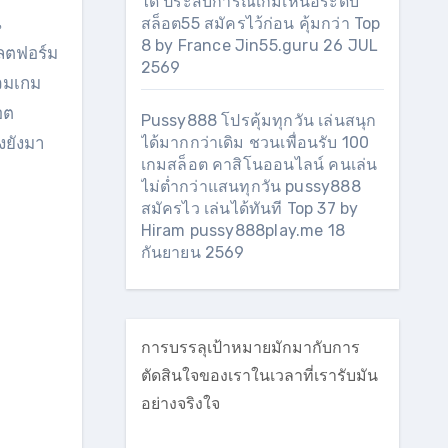
ได้ ประสบการณ์เกมเหนือระดับ
น
สล็อต55 สมัครไว้ก่อน คุ้มกว่า Top
8 by France Jin55.guru 26 JUL
ลตฟอร์ม
2569
รวมเกม
อต
Pussy888 โปรคุ้มทุกวัน เล่นสนุก
งยังมา
ได้มากกว่าเดิม ชวนเพื่อนรับ 100
เกมสล็อต คาสิโนออนไลน์ คนเล่น
ไม่ต่ำกว่าแสนทุกวัน pussy888
สมัครไว เล่นได้ทันที Top 37 by
Hiram pussy888play.me 18
กันยายน 2569
การบรรลุเป้าหมายมักมากับการ
ตัดสินใจของเราในเวลาที่เรารับมัน
อย่างจริงใจ