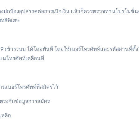
มครองปกป้องอุปสรรคต่อการเบิกเงิน แล้วก็ควรตรวจทานโปรโมชั่น
ทธิพิเศษ
9 เข้าระบบ ได้โดยทันที โดยใช้เบอร์โทรศัพท์และรหัสผ่านที่ตั้ง
นโทรศัพท์เคลื่อนที่
านเบอร์โทรศัพท์ที่สมัครไว้
ตรงกับข้อมูลการสมัคร
เหลือ