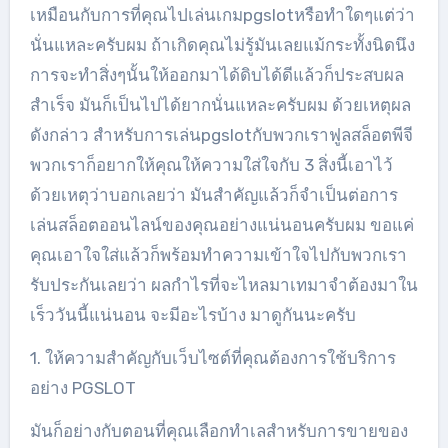
เหมือนกับการที่คุณไปเล่นเกมpgslotหรือทำใดๆแต่ว่า
นั่นแหละครับผม ถ้าเกิดคุณไม่รู้มันเลยแม้กระทั้งนิดนึง
การจะทำสิ่งๆนั้นให้ออกมาได้ดิบได้ดีแล้วก็ประสบผล
สำเร็จ มันก็เป็นไปได้ยากนั่นแหละครับผม ด้วยเหตุผล
ดังกล่าว สำหรับการเล่นpgslotกับพวกเราฟูลสล็อตพีจี
พวกเราก็อยากให้คุณให้ความใส่ใจกับ 3 สิ่งนี้เอาไว้
ด้วยเหตุว่าบอกเลยว่า มันสำคัญแล้วก็จำเป็นต่อการ
เล่นสล็อตออนไลน์ของคุณอย่างแน่นอนครับผม ขอแค่
คุณเอาใจใส่แล้วก็พร้อมทำความเข้าใจไปกับพวกเรา
รับประกันเลยว่า ผลกำไรที่จะไหลมาเทมาจำต้องมาใน
เร็ววันนี้แน่นอน จะมีอะไรบ้าง มาดูกันนะครับ
1. ให้ความสำคัญกับเว็บไซต์ที่คุณต้องการใช้บริการ
อย่าง PGSLOT
มันก็อย่างกับตอนที่คุณเลือกทำเลสำหรับการขายของ