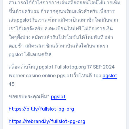
สามารถได้กำไรจากการเล่นสล็อตออนไลน์ได้มากเพิ่ม
ขึ้นด้วยครับผม ถ้าหากคุณพร้อมแล้วสำหรับเพื่อการ
เล่นpgslotกับเราล่ะก็มาสมัครเป็นสมาชิกใหม่กับพวก
เราได้เลยจ๊ะครับ ลงทะเบียนใหม่ฟรี ไม่ต้องจ่ายเงิน
ใดๆทั้งปวง สมัครแล้วรับโปรโมชั่นได้โดยทันที อย่า
คอยช้า สมัครสมาชิกแล้วมาบันเทิงใจกับพวกเรา
pgslot ได้เลยนครับ!
สล็อตเว็บใหญ่ pgslot Fullslotpg.org 17 SEP 2024
Werner casino online pgslotเว็บไหนดี Top
pgslot
45
ขอขอบพระคุณที่มา
pgslot
https://bit.ly/fullslot-pg-org
https://rebrand.ly/fullslot-pg-org