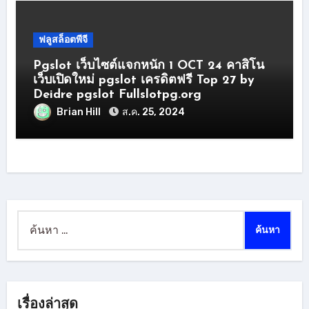
ฟลูสล็อตพีจี
Pgslot เว็บไซต์แจกหนัก 1 OCT 24 คาสิโน
เว็บเปิดใหม่ pgslot เครดิตฟรี Top 27 by
Deidre pgslot Fullslotpg.org
Brian Hill
ส.ค. 25, 2024
ค้นหา
สำหรับ:
เรื่องล่าสุด