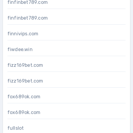
finfinbet789.com
finfinbet789.com
finnivips.com
fiwdee.win
fizz169bet.com
fizz169bet.com
fox689ok.com
fox689ok.com
fullslot