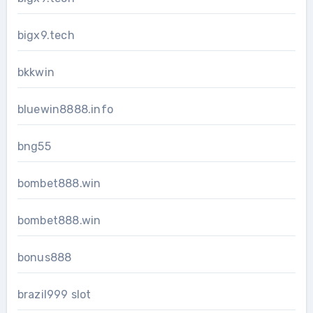
bigx9.tech
bkkwin
bluewin8888.info
bng55
bombet888.win
bombet888.win
bonus888
brazil999 slot