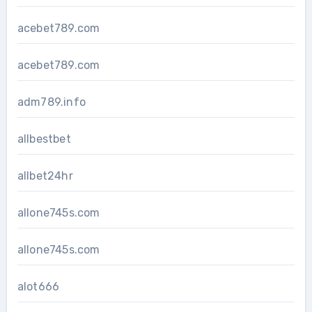
acebet789.com
acebet789.com
adm789.info
allbestbet
allbet24hr
allone745s.com
allone745s.com
alot666