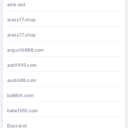
amb slot
aress77.shop
aress77.shop
argus16888.com
asb9999.com
audi688.com
ba88th.com
babet555.com
Baccarat