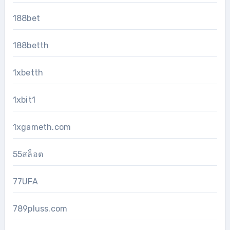
188bet
188betth
1xbetth
1xbit1
1xgameth.com
55สล็อต
77UFA
789pluss.com