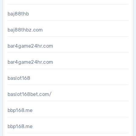
baj88thb
baj88thbz.com
bar4game24hr.com
bar4game24hr.com
baslot168
baslot168bet.com/
bbp168.me
bbp168.me