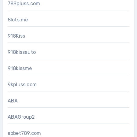
789pluss.com
8lots.me
918Kiss
918kissauto
918kissme
9kpluss.com
ABA
ABAGroup2
abbet789.com