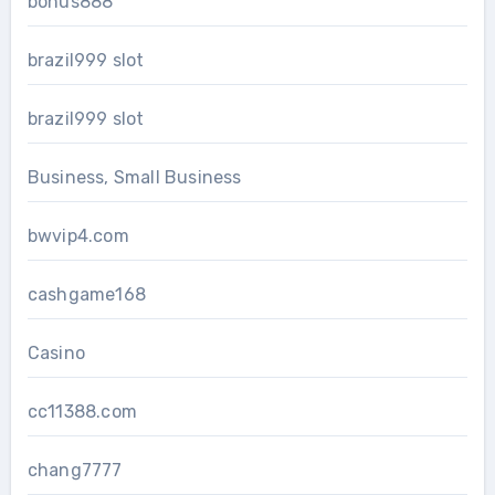
bonus888
brazil999 slot
brazil999 slot
Business, Small Business
bwvip4.com
cashgame168
Casino
cc11388.com
chang7777