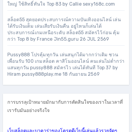
ใหญ่ ใช้สิทธิ์ทันใจ Top 83 by Callie sexy168c.com
สล็อต55 สุดยอดประสบการณ์ความบันเทิงออนไลน์ เล่น
ได้รับเงินเต็ม เล่นเสียรับเงินคืน อยู่ไหนก็เล่นได้
ประสบการณ์เกมเหนือระดับ สล็อต55 สมัครไว้ก่อน คุ้ม
กว่า Top 8 by France Jin55.guru 26 JUL 2569
Pussy888 โปรคุ้มทุกวัน เล่นสนุกได้มากกว่าเดิม ชวน
เพื่อนรับ 100 เกมสล็อต คาสิโนออนไลน์ คนเล่นไม่ต่ำกว่า
แสนทุกวัน pussy888 สมัครไว เล่นได้ทันที Top 37 by
Hiram pussy888play.me 18 กันยายน 2569
การบรรลุเป้าหมายมักมากับการตัดสินใจของเราในเวลาที่
เรารับมันอย่างจริงใจ
เว็บสล็อตและบาคาร่าของโครตดีเว็บนี้เล่นแล้วรวยจัดๆ