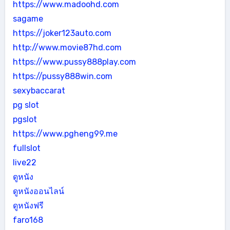
https://www.madoohd.com
sagame
https://joker123auto.com
http://www.movie87hd.com
https://www.pussy888play.com
https://pussy888win.com
sexybaccarat
pg slot
pgslot
https://www.pgheng99.me
fullslot
live22
ดูหนัง
ดูหนังออนไลน์
ดูหนังฟรี
faro168