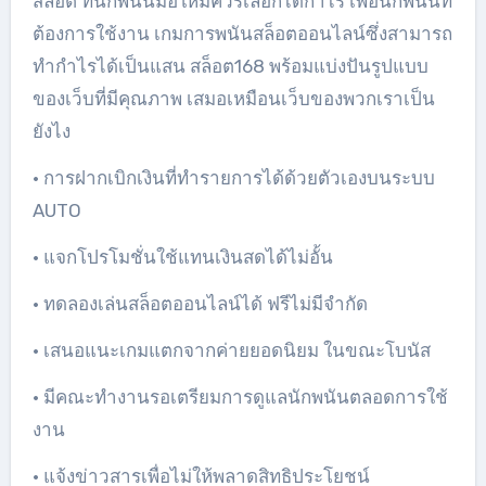
สล็อต ที่นักพนันมือใหม่ควรเลือกได้กำไร เพื่อนักพนันที่
ต้องการใช้งาน เกมการพนันสล็อตออนไลน์ซึ่งสามารถ
ทำกำไรได้เป็นแสน สล็อต168 พร้อมแบ่งปันรูปแบบ
ของเว็บที่มีคุณภาพ เสมอเหมือนเว็บของพวกเราเป็น
ยังไง
• การฝากเบิกเงินที่ทำรายการได้ด้วยตัวเองบนระบบ
AUTO
• แจกโปรโมชั่นใช้แทนเงินสดได้ไม่อั้น
• ทดลองเล่นสล็อตออนไลน์ได้ ฟรีไม่มีจำกัด
• เสนอแนะเกมแตกจากค่ายยอดนิยม ในขณะโบนัส
• มีคณะทำงานรอเตรียมการดูแลนักพนันตลอดการใช้
งาน
• แจ้งข่าวสารเพื่อไม่ให้พลาดสิทธิประโยชน์