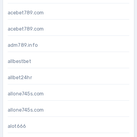
acebet789.com
acebet789.com
adm789.info
allbestbet
allbet24hr
allone745s.com
allone745s.com
alot666