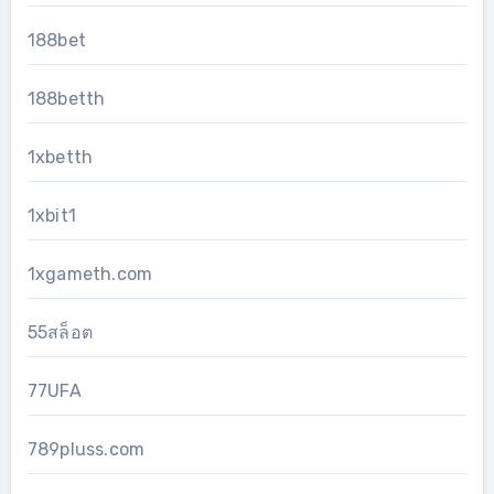
188bet
188betth
1xbetth
1xbit1
1xgameth.com
55สล็อต
77UFA
789pluss.com