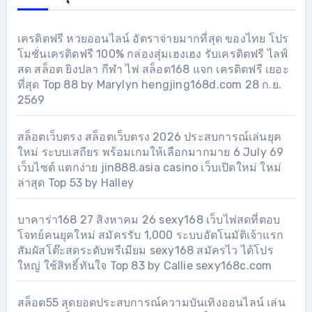
เครดิตฟรี หวยออนไลน์ อัตราจ่ายมากที่สุด ของไทย โปร
โมชั่นเครดิตฟรี 100% กล่องสุ่มเฮงเฮง รับเครดิตฟรี ไลฟ์
สด สล็อต ยิงปลา กีฬา ไพ่ สล็อต168 แจก เครดิตฟรี เยอะ
ที่สุด Top 88 by Marylyn hengjing168d.com 28 ก.ย.
2569
สล็อตเว็บตรง สล็อตเว็บตรง 2026 ประสบการณ์เล่นยุค
ใหม่ ระบบเสถียร พร้อมเกมให้เลือกมากมาย 6 July 69
เว็บไซต์ แตกง่าย jin888.asia casino เว็บเปิดใหม่ ใหม่
ล่าสุด Top 53 by Halley
บาคาร่า168 27 สิงหาคม 26 sexy168 เว็บไพ่สดที่ตอบ
โจทย์คนยุคใหม่ สมัครรับ 1,000 ระบบอัตโนมัติเจ้าแรก
สัมผัสโต๊ะสดระดับพรีเมียม sexy168 สมัครไว ได้โปร
ใหญ่ ใช้สิทธิ์ทันใจ Top 83 by Callie sexy168c.com
สล็อต55 สุดยอดประสบการณ์ความบันเทิงออนไลน์ เล่น