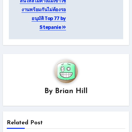
ลื่นไหลไม่ค้างแม้เข้าใช้
งานพร้อมกันไม่ต้องรอ
อนุมัติ Top 77 by
Stepanie
By
Brian Hill
Related Post