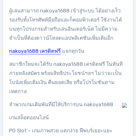
ผู้เล่นสามารถ nakoya1688 เข้าสู่ระบบ ได้อย่างเร็ว
รองรับทั้งโทรศัพท์มือถือและก็คอมพิวเตอร์ ใช้งานได้
บนทุกโปรแกรมสำหรับเล่นอินเตอร์เน็ต ไม่มีความ
จำเป็นที่ต้องดาวน์โหลดแอปพลิเคชันเพิ่มเติมอีก
nakoya1688 เครดิตฟรี
แจกทุกวัน
สมาชิกใหม่จะได้รับ nakoya1688 เครดิตฟรี ในทันที
ภายหลังสมัคร พร้อมสิทธิประโยชน์ฯลฯ ไม่ว่าจะเป็น
โบนัสเพิ่มเติมเงิน คืนยอดเสีย หรือโปรโมชันตาม
เทศกาล
จำพวกเกมเดิมพันที่มีให้บริการบน nakoya1688
เกมสล็อตออนไลน์
PG Slot – เกมภาพสวย แตกง่าย ฟีพบร์เยอะแยะ