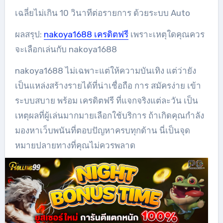
เฉลี่ยไม่เกิน 10 วินาทีต่อรายการ ด้วยระบบ Auto
ผลสรุป:
nakoya1688 เครดิตฟรี
เพราะเหตุใดคุณควร
จะเลือกเล่นกับ nakoya1688
nakoya1688 ไม่เฉพาะแต่ให้ความบันเทิง แต่ว่ายัง
เป็นแหล่งสร้างรายได้ที่น่าเชื่อถือ การ สมัครง่าย เข้า
ระบบสบาย พร้อม เครดิตฟรี ที่แจกจริงแต่ละวัน เป็น
เหตุผลที่ผู้เล่นมากมายเลือกใช้บริการ ถ้าเกิดคุณกำลัง
มองหาเว็บพนันที่ตอบปัญหาครบทุกด้าน นี่เป็นจุด
หมายปลายทางที่คุณไม่ควรพลาด