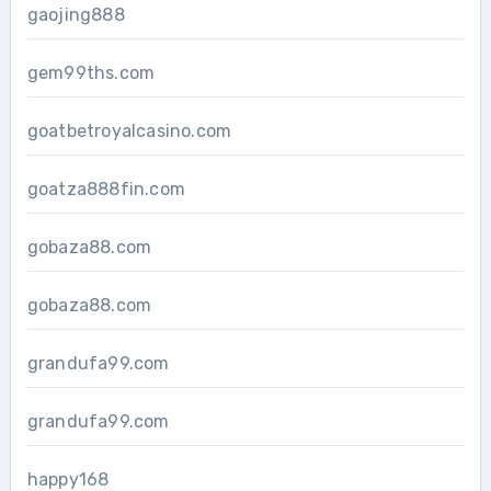
gaojing888
gem99ths.com
goatbetroyalcasino.com
goatza888fin.com
gobaza88.com
gobaza88.com
grandufa99.com
grandufa99.com
happy168