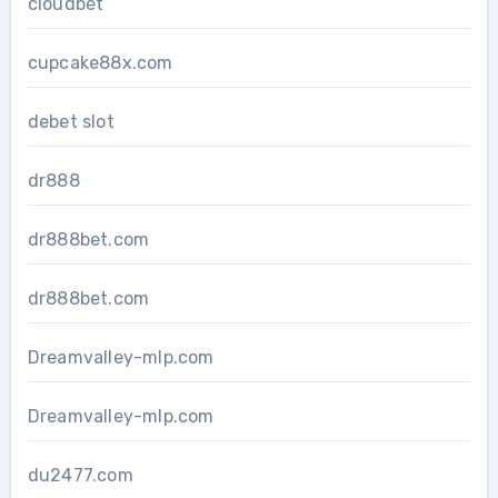
cloudbet
cupcake88x.com
debet slot
dr888
dr888bet.com
dr888bet.com
Dreamvalley-mlp.com
Dreamvalley-mlp.com
du2477.com