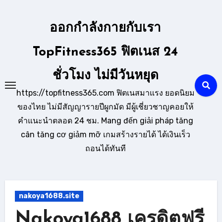
Skip
to
ออกกำลังกายกับเรา
content
TopFitness365 ฟิตเนส 24
ชั่วโมง ไม่มีวันหยุด
https://topfitness365.com ฟิตเนสมาแรง ยอดนิยม
ของไทย ไม่มีสัญญารายปีผูกมัด มีผู้เชี่ยวชาญคอยให้
คำแนะนำตลอด 24 ชม. Mang đến giải pháp tăng
cân tăng cơ giảm mỡ เกมสร้างรายได้ ได้เงินเร็ว
ถอนได้ทันที
nakoya1688.site
Nakoya1688 เครดิตฟรี