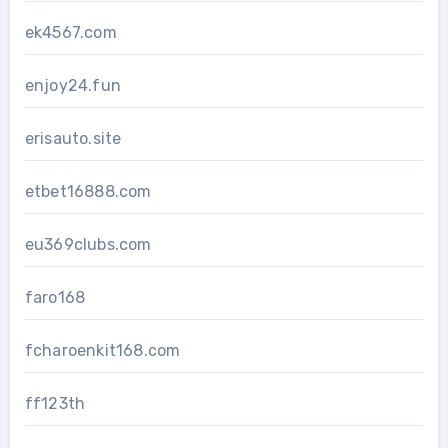
ek4567.com
enjoy24.fun
erisauto.site
etbet16888.com
eu369clubs.com
faro168
fcharoenkit168.com
ff123th