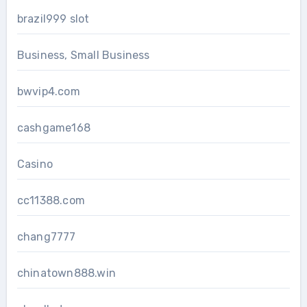
brazil999 slot
Business, Small Business
bwvip4.com
cashgame168
Casino
cc11388.com
chang7777
chinatown888.win