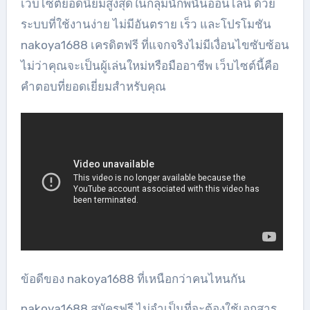
เว็บไซต์ยอดนิยมสูงสุดในกลุ่มนักพนันออนไลน์ ด้วย
ระบบที่ใช้งานง่าย ไม่มีอันตราย เร็ว และโปรโมชัน
nakoya1688 เครดิตฟรี ที่แจกจริงไม่มีเงื่อนไขซับซ้อน
ไม่ว่าคุณจะเป็นผู้เล่นใหม่หรือมืออาชีพ เว็บไซต์นี้คือ
คำตอบที่ยอดเยี่ยมสำหรับคุณ
ข้อดีของ nakoya1688 ที่เหนือกว่าคนไหนกัน
nakoya1688 สมัครฟรี ไม่จำเป็นที่จะต้องใช้เอกสาร