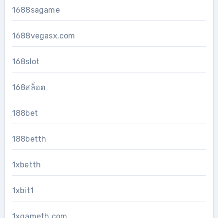
1688sagame
1688vegasx.com
168slot
168สล็อต
188bet
188betth
1xbetth
1xbit1
1xgameth.com