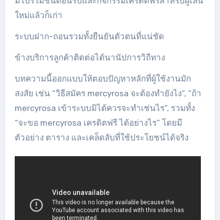
มีโปรโมชั่นต้อนรับและกิจกรรมเครดิตฟรีสำหรับผู้เล่น
ใหม่แล้วก็เก่า
ระบบฝาก-ถอนรวมทั้งยืนยันตัวตนที่แน่ชัด
ข้างบริการลูกค้าติดต่อได้นานัปการวิถีทาง
บทความนี้ออกแบบให้ตอบปัญหาหลักที่ผู้ใช้งานมัก
สงสัย เช่น “วิธีสมัคร mercyrosa จะต้องทำยังไง”, “ถ้า
mercyrosa เข้าระบบมิได้ควรจะทำเช่นไร”, รวมทั้ง
“จะขอ mercyrosa เครดิตฟรี ได้อย่างไร” โดยมี
ตัวอย่าง ตาราง และเคล็ดลับที่ใช้ประโยชน์ได้จริง