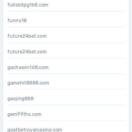
fullslotpg168.com
funny18
future24bet.com
future24bet.com
gachawin168.com
gamehit8888.com
gaojing888
gem99ths.com
goatbetroyalcasino.com