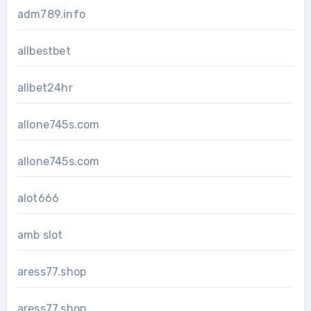
adm789.info
allbestbet
allbet24hr
allone745s.com
allone745s.com
alot666
amb slot
aress77.shop
aress77.shop