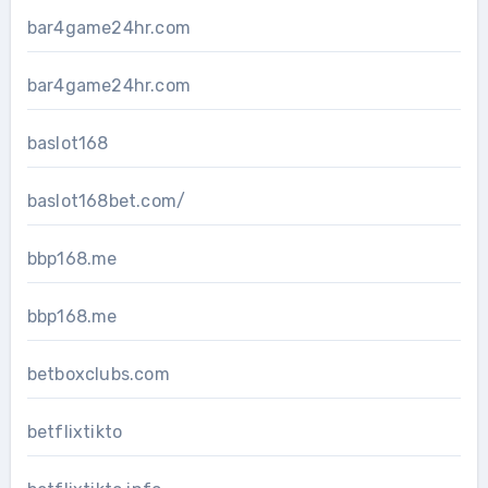
bar4game24hr.com
bar4game24hr.com
baslot168
baslot168bet.com/
bbp168.me
bbp168.me
betboxclubs.com
betflixtikto