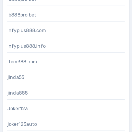
ib888pro.bet
infyplus888.com
infyplus888.info
item388.com
jinda55
jinda888
Joker123
joker123auto