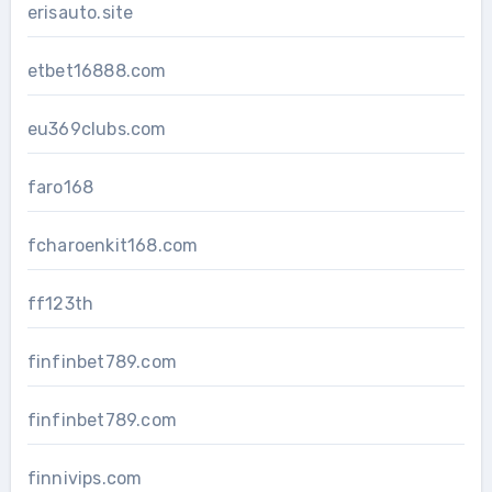
erisauto.site
etbet16888.com
eu369clubs.com
faro168
fcharoenkit168.com
ff123th
finfinbet789.com
finfinbet789.com
finnivips.com