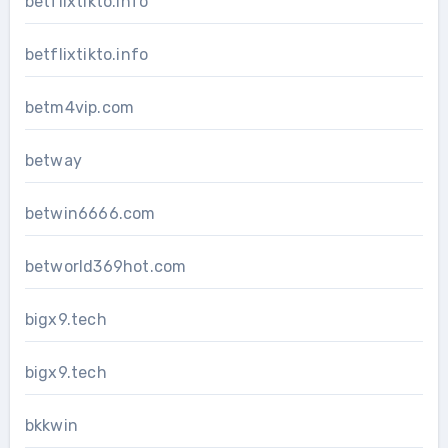
betflixtikto.info
betflixtikto.info
betm4vip.com
betway
betwin6666.com
betworld369hot.com
bigx9.tech
bigx9.tech
bkkwin