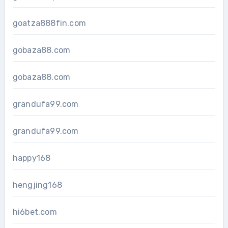
goatza888fin.com
gobaza88.com
gobaza88.com
grandufa99.com
grandufa99.com
happy168
hengjing168
hi6bet.com