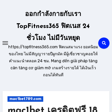
Skip
to
ออกกำลังกายกับเรา
content
TopFitness365 ฟิตเนส 24
ชั่วโมง ไม่มีวันหยุด
https://topfitness365.com ฟิตเนสมาแรง ยอดนิยม
ของไทย ไม่มีสัญญารายปีผูกมัด มีผู้เชี่ยวชาญคอยให้
คำแนะนำตลอด 24 ชม. Mang đến giải pháp tăng
cân tăng cơ giảm mỡ เกมสร้างรายได้ ได้เงินเร็ว
ถอนได้ทันที
mac1bet789.com
mac1bet เครดิตฟรี 18