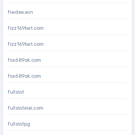
fiwdee.win
fizz169bet.com
fizz169bet.com
fox689ok.com
fox689ok.com
fullslot
fullsloteiei.com
fullslotpg