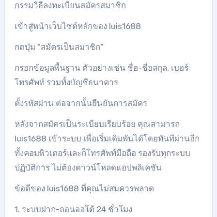
กรรมวิธีลงทะเบียนสมัครสมาชิก
เข้าสู่หน้าเว็บไซต์หลักของ luis1688
กดปุ่ม “สมัครเป็นสมาชิก”
กรอกข้อมูลพื้นฐาน ตัวอย่างเช่น ชื่อ-ชื่อสกุล, เบอร์
โทรศัพท์ รวมทั้งบัญชีธนาคาร
ตั้งรหัสผ่าน ต่อจากนั้นยืนยันการสมัคร
หลังจากสมัครเป็นระเบียบเรียบร้อย คุณสามารถ
luis1688 เข้าระบบ เพื่อเริ่มเดิมพันได้โดยทันทีผ่านอีก
ทั้งคอมพิวเตอร์และก็โทรศัพท์มือถือ รองรับทุกระบบ
ปฏิบัติการ ไม่ต้องดาวน์โหลดแอปพลิเคชัน
ข้อดีของ luis1688 ที่คุณไม่สมควรพลาด
1. ระบบฝาก-ถอนออโต้ 24 ชั่วโมง