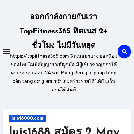
Skip
to
ออกกำลังกายกับเรา
content
TopFitness365 ฟิตเนส 24
ชั่วโมง ไม่มีวันหยุด
https://topfitness365.com ฟิตเนสมาแรง ยอดนิยม
ของไทย ไม่มีสัญญารายปีผูกมัด มีผู้เชี่ยวชาญคอยให้
คำแนะนำตลอด 24 ชม. Mang đến giải pháp tăng
cân tăng cơ giảm mỡ เกมสร้างรายได้ ได้เงินเร็ว
ถอนได้ทันที
luis16888.com
luis1688 สมัคร 2 May