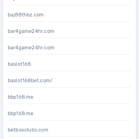
baj88thbz.com
bar4game24hr.com
bar4game24hr.com
baslot168
baslot168bet.com/
bbp168.me
bbp168.me
betboxclubs.com