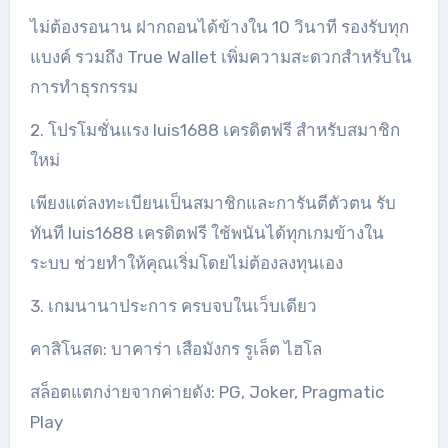
ไม่ต้องรอนาน ฝากถอนได้ข้างใน 10 วินาที รองรับทุก
แบงค์ รวมถึง True Wallet เพิ่มความสะดวกสำหรับใน
การทำธุรกรรม
2. โปรโมชั่นแรง luis1688 เครดิตฟรี สำหรับสมาชิก
ใหม่
เพียงแต่ลงทะเบียนเป็นสมาชิกและการันตีตัวตน รับ
ทันที luis1688 เครดิตฟรี ใช้พนันได้ทุกเกมข้างใน
ระบบ ช่วยทำให้คุณเริ่มโดยไม่ต้องลงทุนเอง
3. เกมนานาประการ ครบจบในเว็บเดียว
คาสิโนสด: บาคาร่า เสือมังกร รูเล็ต ไฮโล
สล็อตแตกง่ายจากค่ายดัง: PG, Joker, Pragmatic
Play