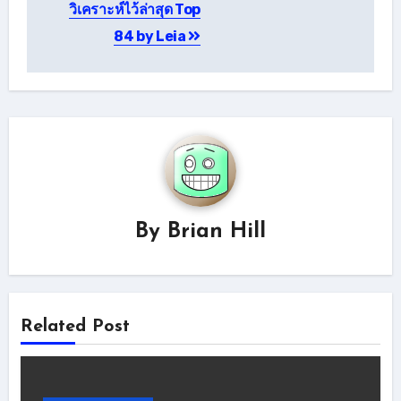
วิเคราะห์ไว้ล่าสุด Top
84 by Leia
By
Brian Hill
Related Post