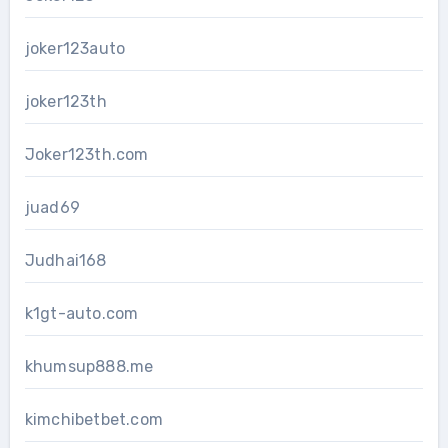
joker123auto
joker123th
Joker123th.com
juad69
Judhai168
k1gt-auto.com
khumsup888.me
kimchibetbet.com