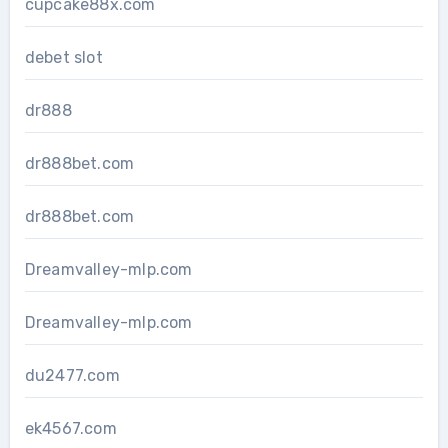
cupcake88x.com
debet slot
dr888
dr888bet.com
dr888bet.com
Dreamvalley-mlp.com
Dreamvalley-mlp.com
du2477.com
ek4567.com