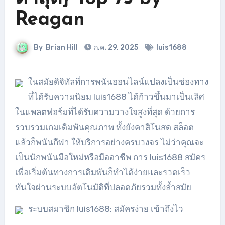
Reagan
By
Brian Hill
ก.ค. 29, 2025
luis1688
ในสมัยดิจิทัลที่การพนันออนไลน์แปลงเป็นช่องทาง
ที่ได้รับความนิยม luis1688 ได้ก้าวขึ้นมาเป็นเลิศ
ในแพลตฟอร์มที่ได้รับความวางใจสูงที่สุด ด้วยการ
รวบรวมเกมเดิมพันคุณภาพ ทั้งยังคาสิโนสด สล็อต
แล้วก็พนันกีฬา ให้บริการอย่างครบวงจร ไม่ว่าคุณจะ
เป็นนักพนันมือใหม่หรือมืออาชีพ การ luis1688 สมัคร
เพื่อเริ่มต้นทางการเดิมพันก็ทำได้ง่ายและรวดเร็ว
ทันใจผ่านระบบอัตโนมัติที่ปลอดภัยรวมทั้งล้ำสมัย
ระบบสมาชิก luis1688: สมัครง่าย เข้าถึงไว