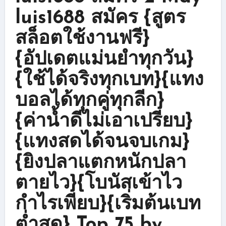
luis1688 สมัคร {สูตร
สล็อตใช้งานฟรี}
{อัปเดตแม่นยำทุกวัน}
{ใช้ได้จริงทุกเบท}{แทง
บอลได้ทุกคู่ทุกลีก}
{ค่าน้ำดีไม่เอาเปรียบ}
{แทงสดได้จนจบเกม}
{ยิงปลาแตกหนักปลา
ตายไว}{โบนัสเข้าไว
กำไรเพียบ}{เริ่มต้นเบท
ต่ำสุด} Top 75 by