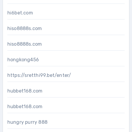
hi6bet.com
hiso8888s.com
hiso8888s.com
hongkong456
https://sretthi99.bet/enter/
hubbet168.com
hubbet168.com
hungry purry 888