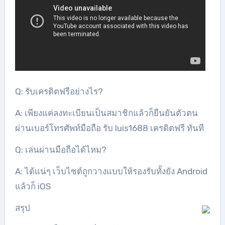
Q: รับเครดิตฟรีอย่างไร?
A: เพียงแค่ลงทะเบียนเป็นสมาชิกแล้วก็ยืนยันตัวตน
ผ่านเบอร์โทรศัพท์มือถือ รับ luis1688 เครดิตฟรี ทันที
Q: เล่นผ่านมือถือได้ไหม?
A: ได้แน่ๆ เว็บไซต์ถูกวางแบบให้รองรับทั้งยัง Android
แล้วก็ iOS
สรุป