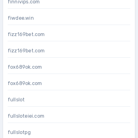
finnivips.com
fiwdee.win
fizz169bet.com
fizz169bet.com
fox689ok.com
fox689ok.com
fullslot
fullsloteiei.com
fullslotpg