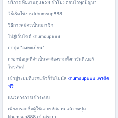
บริการ ทีมงานดูแล 24 ชั่วโมง ตอบไวทุกปัญหา
วิธีเริ่มใช้งาน khumsup888
วิธีการสมัครเป็นสมาชิก
ไปสู่เว็บไซต์ khumsup888
กดปุ่ม “ลงทะเบียน”
กรอกข้อมูลที่จำเป็นจะต้องรวมทั้งการันตีเบอร์
โทรศัพท์
เข้าสู่ระบบทีแรกแล้วก็รับโบนัส
khumsup888 เครดิต
ฟรี
แนวทางการเข้าระบบ
เพียงกรอกชื่อผู้ใช้และรหัสผ่าน แล้วกดปุ่ม
khumsup888 เข้าสู่ระบบ