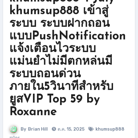
khumsup888 เข้าสู่
ระบบ ระบบฝากถอน
แบบPushNotification
แจ้งเตือนไวระบบ
แม่นยำไม่มีตกหล่นมี
ระบบถอนด่วน
ภายใน5วินาทีสำหรับ
ยูสVIP Top 59 by
Roxanne
By
Brian Hill
ต.ค. 15, 2025
khumsup888
สมัคร