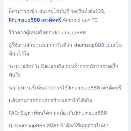
ก็สามารถเข้าเล่นเกมได้ทันที รองรับทั้งยัง iOS,
Khumsup888 เครดิตฟรี
Android และ PC
รีวิวจากผู้เล่นจริงของ khumsup888
ผู้ใช้งานจำนวนมากการันตีว่า khumsup888 เป็นเว็บ
ที่น่าไว้ใจ
ระบบเสถียร โบนัสแจกจริง รวมทั้งการบริการรวดเร็ว
ทันใจ
หลายท่านเริ่มต้นจากการใช้ khumsup888 เครดิตฟรี
แล้วสามารถต่อยอดสร้างผลกำไรได้จริง
FAQ: ปัญหาที่พบได้มากเกี่ยวกับ khumsup888
Q: khumsup888 สมัคร จำต้องใช้เอกสารไหม?