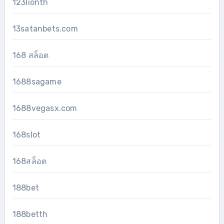
123lionth
13satanbets.com
168 สล็อต
1688sagame
1688vegasx.com
168slot
168สล็อต
188bet
188betth