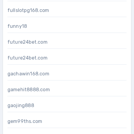
fullslotpg168.com
funny18
future24bet.com
future24bet.com
gachawin168.com
gamehit8888.com
gaojing888
gem99ths.com