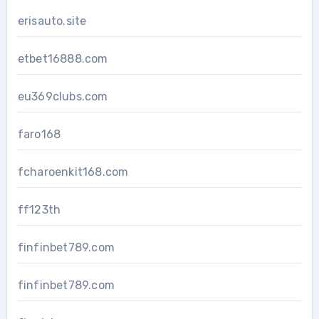
erisauto.site
etbet16888.com
eu369clubs.com
faro168
fcharoenkit168.com
ff123th
finfinbet789.com
finfinbet789.com