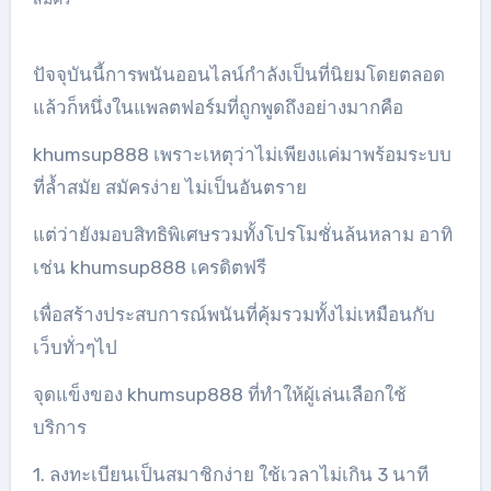
ปัจจุบันนี้การพนันออนไลน์กำลังเป็นที่นิยมโดยตลอด
แล้วก็หนึ่งในแพลตฟอร์มที่ถูกพูดถึงอย่างมากคือ
khumsup888 เพราะเหตุว่าไม่เพียงแค่มาพร้อมระบบ
ที่ล้ำสมัย สมัครง่าย ไม่เป็นอันตราย
แต่ว่ายังมอบสิทธิพิเศษรวมทั้งโปรโมชั่นล้นหลาม อาทิ
เช่น khumsup888 เครดิตฟรี
เพื่อสร้างประสบการณ์พนันที่คุ้มรวมทั้งไม่เหมือนกับ
เว็บทั่วๆไป
จุดแข็งของ khumsup888 ที่ทำให้ผู้เล่นเลือกใช้
บริการ
1. ลงทะเบียนเป็นสมาชิกง่าย ใช้เวลาไม่เกิน 3 นาที