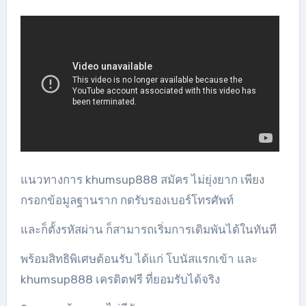
แนวทางการ khumsup888 สมัคร ไม่ยุ่งยาก เพียง
กรอกข้อมูลฐานราก กดรับรองเบอร์โทรศัพท์
และก็ตั้งรหัสผ่าน ก็สามารถเริ่มการเดิมพันได้ในทันที
พร้อมสิทธิพิเศษต้อนรับ ได้แก่ โบนัสแรกเข้า และ
khumsup888 เครดิตฟรี ที่ยอมรับได้จริง