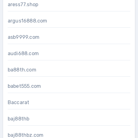
aress77.shop
argus16888.com
asb9999.com
audi688.com
ba88th.com
babet555.com
Baccarat
baj88thb
baj88thbz.com