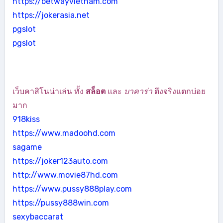
https://betwayvietnam.com
https://jokerasia.net
pgslot
pgslot
เว็บคาสิโนน่าเล่น ทั้ง
สล็อต
และ
บาคาร่า
ตึงจริงแตกบ่อย
มาก
918kiss
https://www.madoohd.com
sagame
https://joker123auto.com
http://www.movie87hd.com
https://www.pussy888play.com
https://pussy888win.com
sexybaccarat