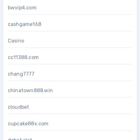
bwvip4.com
cashgame168
Casino
cc11388.com
chang7777
chinatown888.win
cloudbet
cupcake88x.com