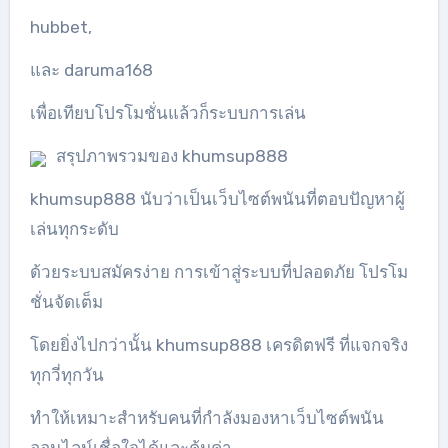
hubbet,
และ daruma168
เพื่อเทียบโปรโมชั่นแล้วก็ระบบการเล่น
สรุปภาพรวมของ khumsup888
khumsup888 นับว่าเป็นเว็บไซต์พนันที่ตอบปัญหาผู้
เล่นทุกระดับ
ด้วยระบบสมัครง่าย การเข้าสู่ระบบที่ปลอดภัย โปรโม
ชั่นจัดเต็ม
โดยยิ่งไปกว่านั้น khumsup888 เครดิตฟรี ที่แจกจริง
ทุกวี่ทุกวัน
ทำให้เหมาะสำหรับคนที่กำลังมองหาเว็บไซต์พนัน