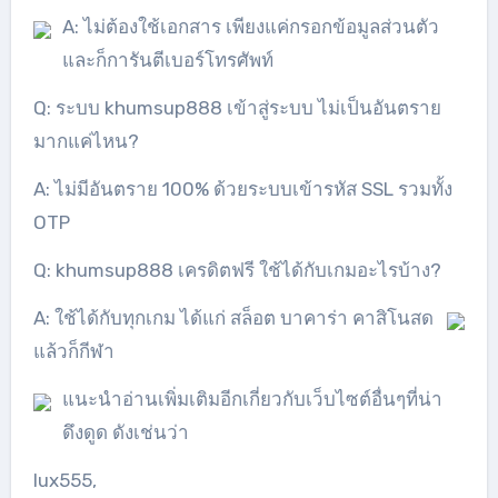
A: ไม่ต้องใช้เอกสาร เพียงแค่กรอกข้อมูลส่วนตัว
และก็การันตีเบอร์โทรศัพท์
Q: ระบบ khumsup888 เข้าสู่ระบบ ไม่เป็นอันตราย
มากแค่ไหน?
A: ไม่มีอันตราย 100% ด้วยระบบเข้ารหัส SSL รวมทั้ง
OTP
Q: khumsup888 เครดิตฟรี ใช้ได้กับเกมอะไรบ้าง?
A: ใช้ได้กับทุกเกม ได้แก่ สล็อต บาคาร่า คาสิโนสด
แล้วก็กีฬา
แนะนำอ่านเพิ่มเติมอีกเกี่ยวกับเว็บไซต์อื่นๆที่น่า
ดึงดูด ดังเช่นว่า
lux555,