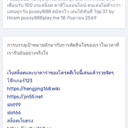
เพื่อนรับ 100 เกมสล็อต คาสิโนออนไลน์ คนเล่นไม่ต่ำกว่า
แสนทุกวัน pussy888 สมัครไว เล่นได้ทันที Top 37 by
Hiram pussy888play.me 18 กันยายน 2569
การบรรลุเป้าหมายมักมากับการตัดสินใจของเราในเวลาที่
เรารับมันอย่างจริงใจ
เว็บสล็อตและบาคาร่าของโครตดีเว็บนี้เล่นแล้วรวยจัดๆ
โจ๊กเกอร์123
https://hengjing168.wiki
https://jin55.net
slot99
slot66
สล็อตเว็บตรง