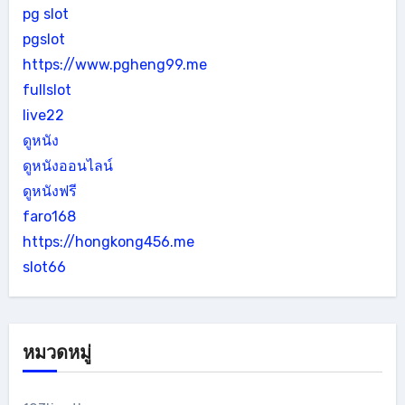
pg slot
pgslot
https://www.pgheng99.me
fullslot
live22
ดูหนัง
ดูหนังออนไลน์
ดูหนังฟรี
faro168
https://hongkong456.me
slot66
หมวดหมู่