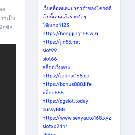
เว็บสล็อตและบาคาร่าของโครตดี
มพอ
เว็บนี้เล่นแล้วรวยจัดๆ
ร่าเป็น
โจ๊กเกอร์123
มิดข้อ
https://hengjing168.wiki
https://jin55.net
slot99
slot66
สล็อตเว็บตรง
https://judhai168.co
https://bonus888.life
สล็อต888
https://pgslot.today
pussy888
https://www.sexyauto168.xyz
slotxo24hr
slotpg