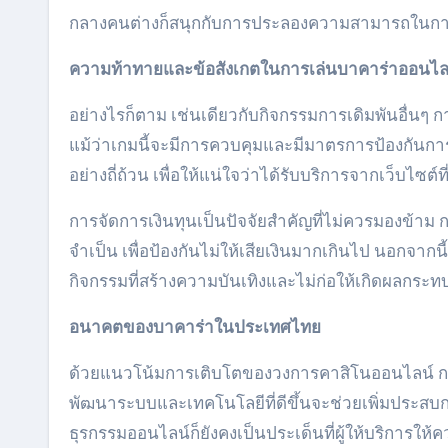
กลางคนต่างก็สนุกกับการประลองความสามารถใน
ความท้าทายและข้อสังเกตในการเล่นบาคาร่าออนไล
อย่างไรก็ตาม เช่นเดียวกับกิจกรรมการเดิมพันอื่นๆ 
แม้ว่าเกมนี้จะมีการควบคุมและมีมาตรการป้องกันการโ
อย่างถี่ถ้วน เพื่อให้แน่ใจว่าได้รับบริการจากเว็บไซต์ที
การจัดการเงินทุนเป็นปัจจัยสำคัญที่ไม่ควรมองข้าม
จำเป็น เพื่อป้องกันไม่ให้เสียเงินมากเกินไป นอกจากนี้ 
กิจกรรมที่สร้างความบันเทิงและไม่ก่อให้เกิดผลกระทบท
อนาคตของบาคาร่าในประเทศไทย
ด้วยแนวโน้มการเติบโตของวงการคาสิโนออนไลน์ การ
พัฒนาระบบและเทคโนโลยีที่ดีขึ้นจะช่วยเพิ่มประสบ
ธุรกรรมออนไลน์ก็ยังคงเป็นประเด็นที่ผู้ให้บริการให