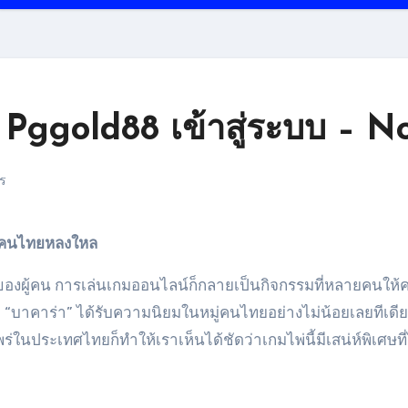
ggold88 เข้าสู่ระบบ – No
ร
ี่คนไทยหลงใหล
ตของผู้คน การเล่นเกมออนไลน์ก็กลายเป็นกิจกรรมที่หลายคนให
บาคาร่า” ได้รับความนิยมในหมู่คนไทยอย่างไม่น้อยเลยทีเดียว
แพร่ในประเทศไทยก็ทำให้เราเห็นได้ชัดว่าเกมไพ่นี้มีเสน่ห์พิเศษท