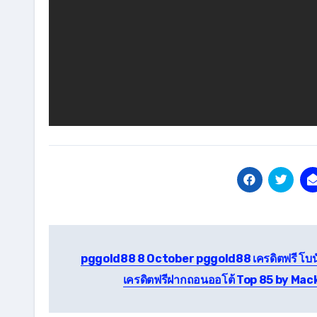
แนะแนว
pggold88 8 October pggold88 เครดิตฟรี โบนั
เรื่อง
เครดิตฟรีฝากถอนออโต้ Top 85 by Ma