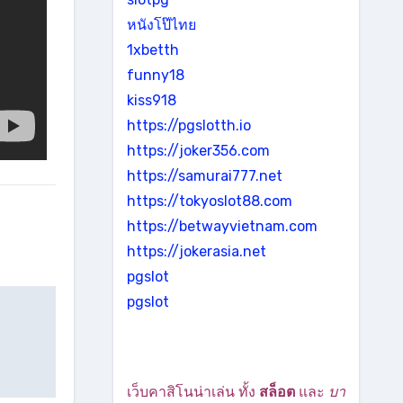
หนังโป๊ไทย
1xbetth
funny18
kiss918
https://pgslotth.io
https://joker356.com
https://samurai777.net
https://tokyoslot88.com
https://betwayvietnam.com
https://jokerasia.net
pgslot
pgslot
เว็บคาสิโนน่าเล่น ทั้ง
สล็อต
และ
บา