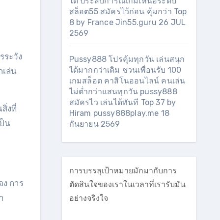
ได้ ประสบการณ์เกมเหนือระดับ
สล็อต55 สมัครไว้ก่อน คุ้มกว่า Top
8 by France Jin55.guru 26 JUL
2569
รระวัง
Pussy888 โปรคุ้มทุกวัน เล่นสนุก
ได้มากกว่าเดิม ชวนเพื่อนรับ 100
กเล่น
เกมสล็อต คาสิโนออนไลน์ คนเล่น
ไม่ต่ำกว่าแสนทุกวัน pussy888
สมัครไว เล่นได้ทันที Top 37 by
่งที่
Hiram pussy888play.me 18
ป็น
กันยายน 2569
การบรรลุเป้าหมายมักมากับการ
อง การ
ตัดสินใจของเราในเวลาที่เรารับมัน
ำ
อย่างจริงใจ