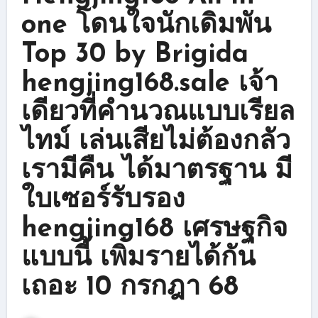
one โดนใจนักเดิมพัน
Top 30 by Brigida
hengjing168.sale เจ้า
เดียวที่คำนวณแบบเรียล
ไทม์ เล่นเสียไม่ต้องกลัว
เรามีคืน ได้มาตรฐาน มี
ใบเซอร์รับรอง
hengjing168 เศรษฐกิจ
แบบนี้ เพิ่มรายได้กัน
เถอะ 10 กรกฎา 68