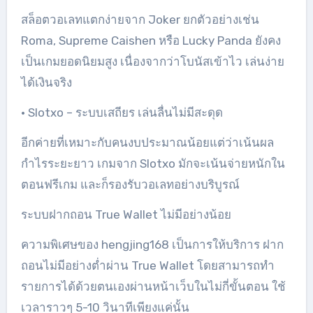
สล็อตวอเลทแตกง่ายจาก Joker ยกตัวอย่างเช่น
Roma, Supreme Caishen หรือ Lucky Panda ยังคง
เป็นเกมยอดนิยมสูง เนื่องจากว่าโบนัสเข้าไว เล่นง่าย
ได้เงินจริง
• Slotxo – ระบบเสถียร เล่นลื่นไม่มีสะดุด
อีกค่ายที่เหมาะกับคนงบประมาณน้อยแต่ว่าเน้นผล
กำไรระยะยาว เกมจาก Slotxo มักจะเน้นจ่ายหนักใน
ตอนฟรีเกม และก็รองรับวอเลทอย่างบริบูรณ์
ระบบฝากถอน True Wallet ไม่มีอย่างน้อย
ความพิเศษของ hengjing168 เป็นการให้บริการ ฝาก
ถอนไม่มีอย่างต่ำผ่าน True Wallet โดยสามารถทำ
รายการได้ด้วยตนเองผ่านหน้าเว็บในไม่กี่ขั้นตอน ใช้
เวลาราวๆ 5-10 วินาทีเพียงแค่นั้น