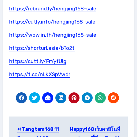
https://rebrand.ly/hengjing168-sale
https://cutly.info/hengjing168-sale
https://wow.in.th/hengjing168-sale
https://shorturl.asia/bTo2t
https://cutt.ly/FrYyfUIg
https://t.co/nLKXSpVwdr
แนะแนว
Tangtem168 11
Happy168 เว็บคาสิโนที่
เรื่อง