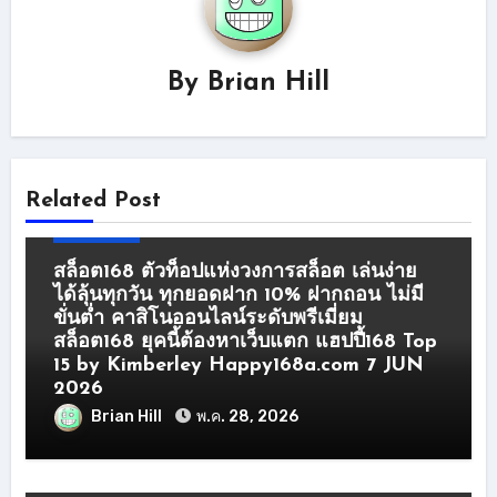
By
Brian Hill
Related Post
สล็อต168
สล็อต168 ตัวท็อปแห่งวงการสล็อต เล่นง่าย
ได้ลุ้นทุกวัน ทุกยอดฝาก 10% ฝากถอน ไม่มี
ขั่นต่ำ คาสิโนออนไลน์ระดับพรีเมี่ยม
สล็อต168 ยุคนี้ต้องหาเว็บแตก แฮปปี้168 Top
15 by Kimberley Happy168a.com 7 JUN
2026
Brian Hill
พ.ค. 28, 2026