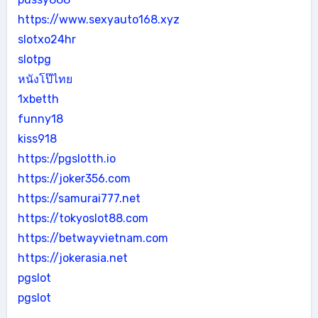
https://www.sexyauto168.xyz
slotxo24hr
slotpg
หนังโป๊ไทย
1xbetth
funny18
kiss918
https://pgslotth.io
https://joker356.com
https://samurai777.net
https://tokyoslot88.com
https://betwayvietnam.com
https://jokerasia.net
pgslot
pgslot