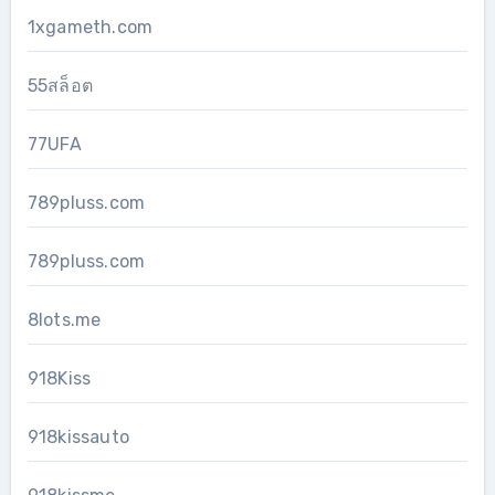
1xgameth.com
55สล็อต
77UFA
789pluss.com
789pluss.com
8lots.me
918Kiss
918kissauto