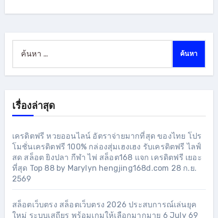
ค้นหา
สำหรับ:
เรื่องล่าสุด
เครดิตฟรี หวยออนไลน์ อัตราจ่ายมากที่สุด ของไทย โปร
โมชั่นเครดิตฟรี 100% กล่องสุ่มเฮงเฮง รับเครดิตฟรี ไลฟ์
สด สล็อต ยิงปลา กีฬา ไพ่ สล็อต168 แจก เครดิตฟรี เยอะ
ที่สุด Top 88 by Marylyn hengjing168d.com 28 ก.ย.
2569
สล็อตเว็บตรง สล็อตเว็บตรง 2026 ประสบการณ์เล่นยุค
ใหม่ ระบบเสถียร พร้อมเกมให้เลือกมากมาย 6 July 69