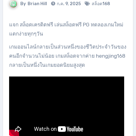
By
Brian Hill
ก.ค. 9, 2025
สล็อต168
แจก สล็อตเครดิตฟรี เล่นสล็อตฟรี PG ทดลองเกมใหม่
แตกง่ายทุกๆวัน
เกมออนไลน์กลายเป็นส่วนหนึ่งของชีวิตประจำวันของ
คนอีกจำนวนไม่น้อย เกมสล็อตจากค่าย hengjing168
กลายเป็นหนึ่งในเกมยอดนิยมสูงสุด