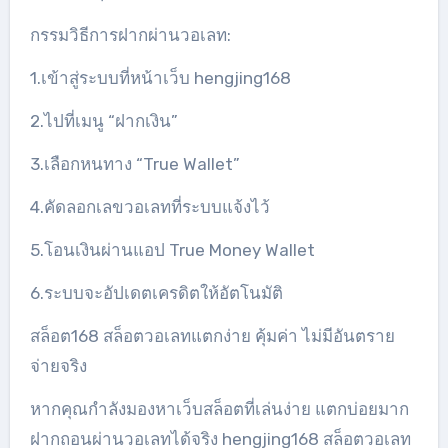
กรรมวิธีการฝากผ่านวอเลท:
1.เข้าสู่ระบบที่หน้าเว็บ hengjing168
2.ไปที่เมนู “ฝากเงิน”
3.เลือกหนทาง “True Wallet”
4.คัดลอกเลขวอเลทที่ระบบแจ้งไว้
5.โอนเงินผ่านแอป True Money Wallet
6.ระบบจะอัปเดตเครดิตให้อัตโนมัติ
สล็อต168 สล็อตวอเลทแตกง่าย คุ้มค่า ไม่มีอันตราย
จ่ายจริง
หากคุณกำลังมองหาเว็บสล็อตที่เล่นง่าย แตกบ่อยมาก
ฝากถอนผ่านวอเลทได้จริง hengjing168 สล็อตวอเลท