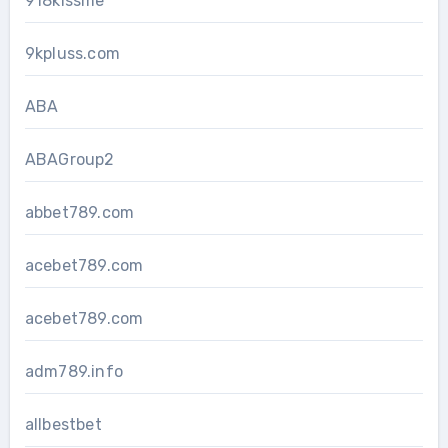
918kissme
9kpluss.com
ABA
ABAGroup2
abbet789.com
acebet789.com
acebet789.com
adm789.info
allbestbet