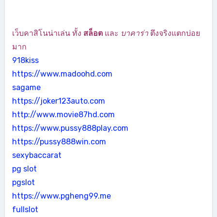
เว็บคาสิโนน่าเล่น ทั้ง
สล็อต
และ
บาคาร่า
ตึงจริงแตกบ่อย
มาก
918kiss
https://www.madoohd.com
sagame
https://joker123auto.com
http://www.movie87hd.com
https://www.pussy888play.com
https://pussy888win.com
sexybaccarat
pg slot
pgslot
https://www.pgheng99.me
fullslot