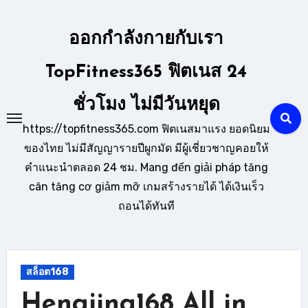
Skip
to
ออกกำลังกายกับเรา
content
TopFitness365 ฟิตเนส 24
ชั่วโมง ไม่มีวันหยุด
https://topfitness365.com ฟิตเนสมาแรง ยอดนิยม
ของไทย ไม่มีสัญญารายปีผูกมัด มีผู้เชี่ยวชาญคอยให้
คำแนะนำตลอด 24 ชม. Mang đến giải pháp tăng
cân tăng cơ giảm mỡ เกมสร้างรายได้ ได้เงินเร็ว
ถอนได้ทันที
สล็อต168
Hengjing168 All in