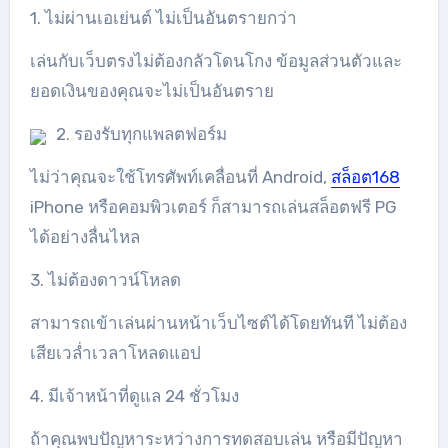
1. ไม่ผ่านเอเย่นต์ ไม่เป็นอันตรายกว่า
เล่นกับเว็บตรงไม่ต้องกลัวโดนโกง ข้อมูลส่วนตัวและ
ยอดเงินของคุณจะไม่เป็นอันตราย
2. รองรับทุกแพลตฟอร์ม
ไม่ว่าคุณจะใช้โทรศัพท์เคลื่อนที่ Android,
สล็อต168
iPhone หรือคอมพิวเตอร์ ก็สามารถเล่นสล็อตฟรี PG
ได้อย่างลื่นไหล
3. ไม่ต้องดาวน์โหลด
สามารถเข้าเล่นผ่านหน้าเว็บไซต์ได้โดยทันที ไม่ต้อง
เสียเวล่ำเวลาโหลดแอป
4. มีเจ้าหน้าที่ดูแล 24 ชั่วโมง
ถ้าคุณพบปัญหาระหว่างการทดสอบเล่น หรือมีปัญหา