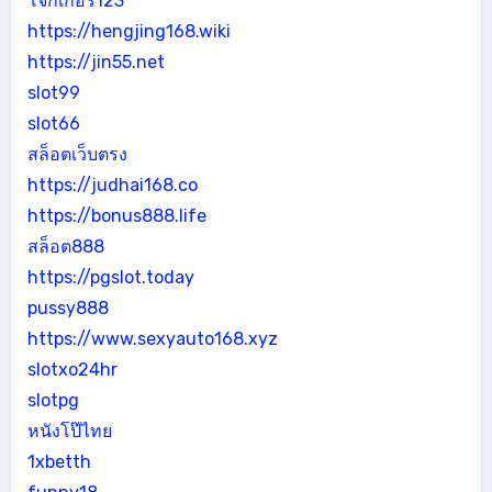
โจ๊กเกอร์123
https://hengjing168.wiki
https://jin55.net
slot99
slot66
สล็อตเว็บตรง
https://judhai168.co
https://bonus888.life
สล็อต888
https://pgslot.today
pussy888
https://www.sexyauto168.xyz
slotxo24hr
slotpg
หนังโป๊ไทย
1xbetth