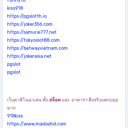
funny18
kiss918
https://pgslotth.io
https://joker356.com
https://samurai777.net
https://tokyoslot88.com
https://betwayvietnam.com
https://jokerasia.net
pgslot
pgslot
เว็บคาสิโนน่าเล่น ทั้ง
สล็อต
และ
บาคาร่า
ตึงจริงแตกบ่อย
มาก
918kiss
https://www.madoohd.com