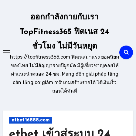
Skip
to
ออกกำลังกายกับเรา
content
TopFitness365 ฟิตเนส 24
ชั่วโมง ไม่มีวันหยุด
https://topfitness365.com ฟิตเนสมาแรง ยอดนิยม
ของไทย ไม่มีสัญญารายปีผูกมัด มีผู้เชี่ยวชาญคอยให้
คำแนะนำตลอด 24 ชม. Mang đến giải pháp tăng
cân tăng cơ giảm mỡ เกมสร้างรายได้ ได้เงินเร็ว
ถอนได้ทันที
etbet16888.com
etbet เข้าสู่ระบบ 24