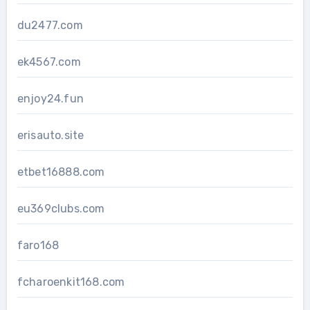
du2477.com
ek4567.com
enjoy24.fun
erisauto.site
etbet16888.com
eu369clubs.com
faro168
fcharoenkit168.com