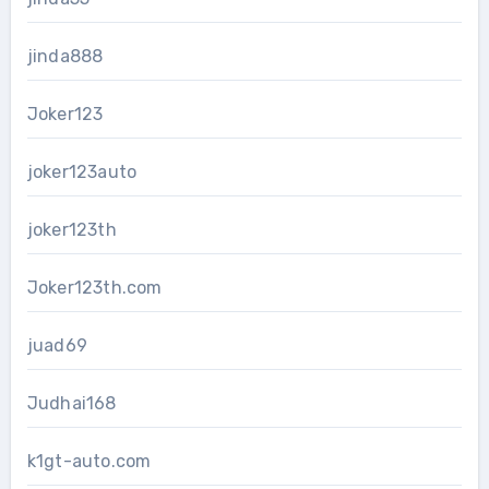
jinda888
Joker123
joker123auto
joker123th
Joker123th.com
juad69
Judhai168
k1gt-auto.com