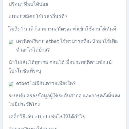
ปริศนาที่พบได้บ่อย
etbet สมัคร ใช้เวลากี่นาที?
ไม่ถึง 1 นาที ก็สามารถสมัครและก็เข้าใช้งานได้ทันที
เครดิตฟรีจาก etbet ใช้สามารถที่จะนำมาใช้เพื่อ
ทำอะไรได้บ้าง?
นำไปเล่นได้ทุกเกม ถอนได้เมื่อประพฤติตามข้อแม้
โปรโมชันที่ระบุ
etbet ไม่มีอันตรายเพียงใด?
ระบบคุ้มครองข้อมูลผู้ใช้ระดับสากล และการคลังมั่นคง
ไม่มีประวัติโกง
เคล็ดวิธีเล่น etbet เช่นไรให้ได้กำไร
จัดการเงินทุนให้สมควร