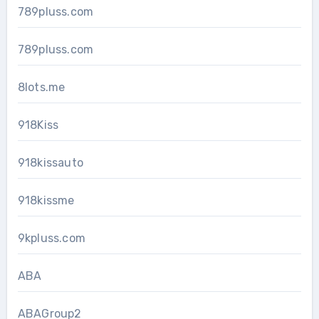
789pluss.com
789pluss.com
8lots.me
918Kiss
918kissauto
918kissme
9kpluss.com
ABA
ABAGroup2