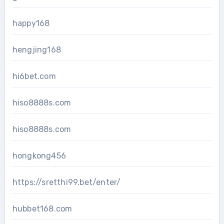
happy168
hengjing168
hi6bet.com
hiso8888s.com
hiso8888s.com
hongkong456
https://sretthi99.bet/enter/
hubbet168.com