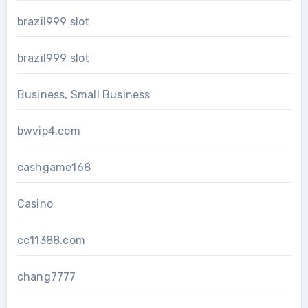
brazil999 slot
brazil999 slot
Business, Small Business
bwvip4.com
cashgame168
Casino
cc11388.com
chang7777