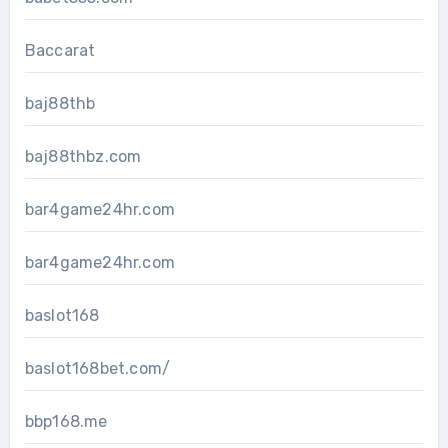
Baccarat
baj88thb
baj88thbz.com
bar4game24hr.com
bar4game24hr.com
baslot168
baslot168bet.com/
bbp168.me