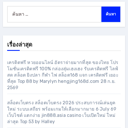
ค้นหา
สำหรับ:
เรื่องล่าสุด
เครดิตฟรี หวยออนไลน์ อัตราจ่ายมากที่สุด ของไทย โปร
โมชั่นเครดิตฟรี 100% กล่องสุ่มเฮงเฮง รับเครดิตฟรี ไลฟ์
สด สล็อต ยิงปลา กีฬา ไพ่ สล็อต168 แจก เครดิตฟรี เยอะ
ที่สุด Top 88 by Marylyn hengjing168d.com 28 ก.ย.
2569
สล็อตเว็บตรง สล็อตเว็บตรง 2026 ประสบการณ์เล่นยุค
ใหม่ ระบบเสถียร พร้อมเกมให้เลือกมากมาย 6 July 69
เว็บไซต์ แตกง่าย jin888.asia casino เว็บเปิดใหม่ ใหม่
ล่าสุด Top 53 by Halley