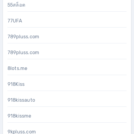
55สล็อต
77UFA
789pluss.com
789pluss.com
8lots.me
918Kiss
918kissauto
918kissme
9kpluss.com