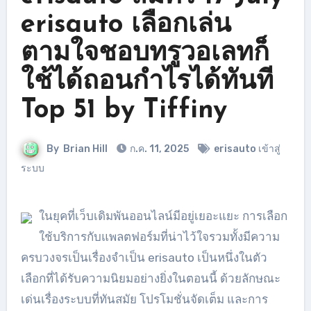
erisauto เลือกเล่น
ตามใจชอบทรูวอเลทก็
ใช้ได้ถอนกำไรได้ทันที
Top 51 by Tiffiny
By
Brian Hill
ก.ค. 11, 2025
erisauto เข้าสู่
ระบบ
ในยุคที่เว็บเดิมพันออนไลน์มีอยู่เยอะแยะ การเลือก
ใช้บริการกับแพลตฟอร์มที่น่าไว้ใจรวมทั้งมีความ
ครบวงจรเป็นเรื่องจำเป็น erisauto เป็นหนึ่งในตัว
เลือกที่ได้รับความนิยมอย่างยิ่งในตอนนี้ ด้วยลักษณะ
เด่นเรื่องระบบที่ทันสมัย โปรโมชั่นจัดเต็ม และการ