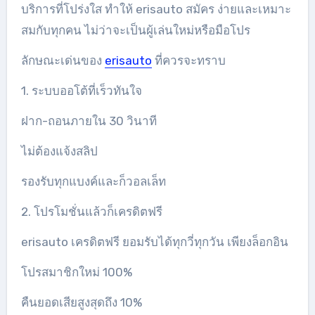
บริการที่โปร่งใส ทำให้ erisauto สมัคร ง่ายและเหมาะ
สมกับทุกคน ไม่ว่าจะเป็นผู้เล่นใหม่หรือมือโปร
ลักษณะเด่นของ
erisauto
ที่ควรจะทราบ
1. ระบบออโต้ที่เร็วทันใจ
ฝาก-ถอนภายใน 30 วินาที
ไม่ต้องแจ้งสลิป
รองรับทุกแบงค์และก็วอลเล็ท
2. โปรโมชั่นแล้วก็เครดิตฟรี
erisauto เครดิตฟรี ยอมรับได้ทุกวี่ทุกวัน เพียงล็อกอิน
โปรสมาชิกใหม่ 100%
คืนยอดเสียสูงสุดถึง 10%