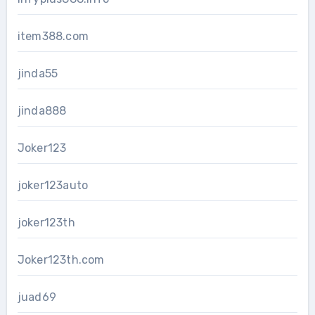
item388.com
jinda55
jinda888
Joker123
joker123auto
joker123th
Joker123th.com
juad69