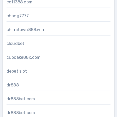
cc11388.com
chang7777
chinatown888.win
cloudbet
cupcake88x.com
debet slot
dr888
dr888bet.com
dr888bet.com