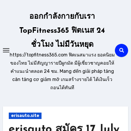
Skip
to
ออกกำลังกายกับเรา
content
TopFitness365 ฟิตเนส 24
ชั่วโมง ไม่มีวันหยุด
https://topfitness365.com ฟิตเนสมาแรง ยอดนิยม
ของไทย ไม่มีสัญญารายปีผูกมัด มีผู้เชี่ยวชาญคอยให้
คำแนะนำตลอด 24 ชม. Mang đến giải pháp tăng
cân tăng cơ giảm mỡ เกมสร้างรายได้ ได้เงินเร็ว
ถอนได้ทันที
erisauto.site
erisauto สมัคร 17 July