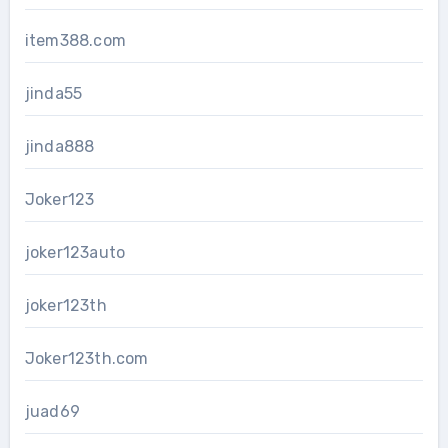
item388.com
jinda55
jinda888
Joker123
joker123auto
joker123th
Joker123th.com
juad69