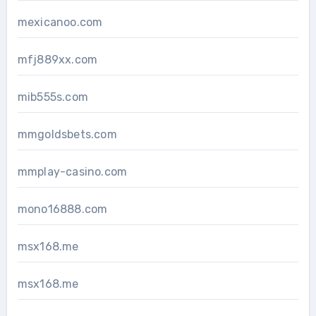
mexicanoo.com
mfj889xx.com
mib555s.com
mmgoldsbets.com
mmplay-casino.com
mono16888.com
msx168.me
msx168.me