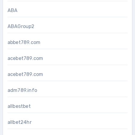
ABA
ABAGroup2
abbet789.com
acebet789.com
acebet789.com
adm789.info
allbestbet
allbet24hr