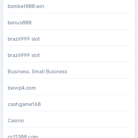
bombet888.win
bonus888
brazil999 slot
brazil999 slot
Business, Small Business
bwvip4.com
cashgame168
Casino
cc11388.com