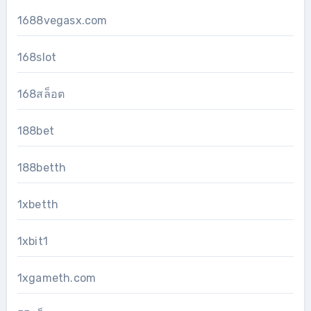
1688vegasx.com
168slot
168สล็อต
188bet
188betth
1xbetth
1xbit1
1xgameth.com