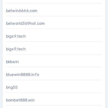
betwin6666.com
betworld369hot.com
bigx9.tech
bigx9.tech
bkkwin
bluewin8888.info
bng55
bombet888.win