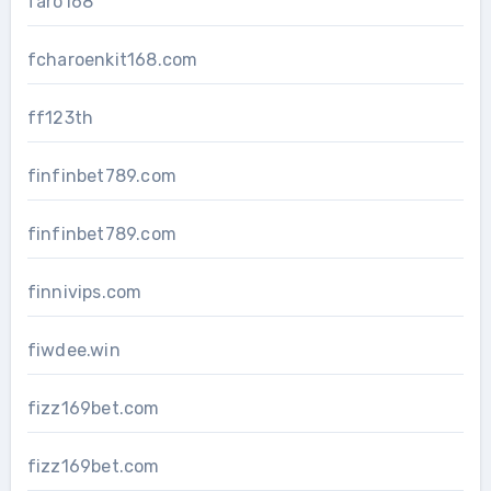
faro168
fcharoenkit168.com
ff123th
finfinbet789.com
finfinbet789.com
finnivips.com
fiwdee.win
fizz169bet.com
fizz169bet.com