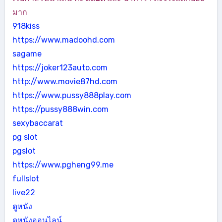
มาก
918kiss
https://www.madoohd.com
sagame
https://joker123auto.com
http://www.movie87hd.com
https://www.pussy888play.com
https://pussy888win.com
sexybaccarat
pg slot
pgslot
https://www.pgheng99.me
fullslot
live22
ดูหนัง
ดูหนังออนไลน์