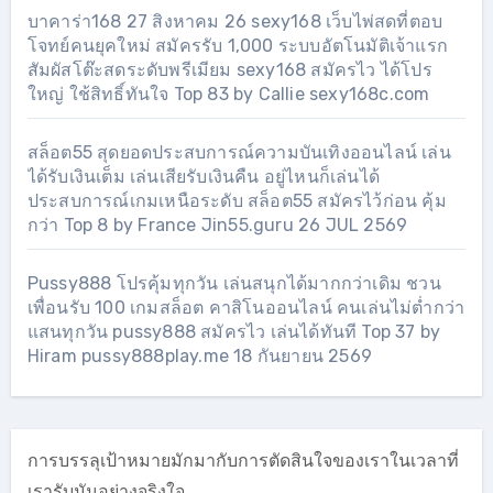
บาคาร่า168 27 สิงหาคม 26 sexy168 เว็บไพ่สดที่ตอบ
โจทย์คนยุคใหม่ สมัครรับ 1,000 ระบบอัตโนมัติเจ้าแรก
สัมผัสโต๊ะสดระดับพรีเมียม sexy168 สมัครไว ได้โปร
ใหญ่ ใช้สิทธิ์ทันใจ Top 83 by Callie sexy168c.com
สล็อต55 สุดยอดประสบการณ์ความบันเทิงออนไลน์ เล่น
ได้รับเงินเต็ม เล่นเสียรับเงินคืน อยู่ไหนก็เล่นได้
ประสบการณ์เกมเหนือระดับ สล็อต55 สมัครไว้ก่อน คุ้ม
กว่า Top 8 by France Jin55.guru 26 JUL 2569
Pussy888 โปรคุ้มทุกวัน เล่นสนุกได้มากกว่าเดิม ชวน
เพื่อนรับ 100 เกมสล็อต คาสิโนออนไลน์ คนเล่นไม่ต่ำกว่า
แสนทุกวัน pussy888 สมัครไว เล่นได้ทันที Top 37 by
Hiram pussy888play.me 18 กันยายน 2569
การบรรลุเป้าหมายมักมากับการตัดสินใจของเราในเวลาที่
เรารับมันอย่างจริงใจ