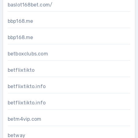
baslot168bet.com/
bbp168.me
bbp168.me
betboxclubs.com
betflixtikto
betflixtikto.info
betflixtikto.info
betm4vip.com
betway