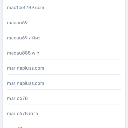
mac1bet789.com
macau69
macau69 สมัคร
macau888.win
marinapluss.com
marinapluss.com
mario678
mario678.info