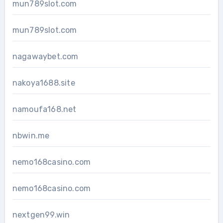
mun789slot.com
mun789slot.com
nagawaybet.com
nakoya1688.site
namoufa168.net
nbwin.me
nemo168casino.com
nemo168casino.com
nextgen99.win