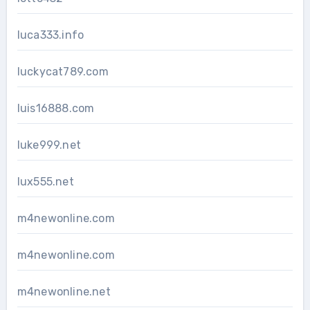
luca333.info
luckycat789.com
luis16888.com
luke999.net
lux555.net
m4newonline.com
m4newonline.com
m4newonline.net