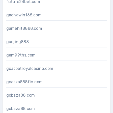
future24bet.com
gachawin168.com
gamehit8888.com
gaojing888
gem99ths.com
goatbetroyalcasino.com
goatza888fin.com
gobaza88.com
gobaza88.com