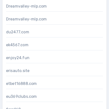
Dreamvalley-mlp.com
Dreamvalley-mlp.com
du2477.com
ek4567.com
enjoy24.fun
erisauto.site
etbet16888.com
eu369clubs.com