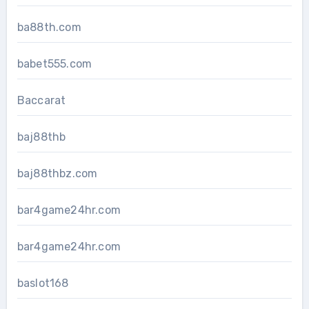
ba88th.com
babet555.com
Baccarat
baj88thb
baj88thbz.com
bar4game24hr.com
bar4game24hr.com
baslot168