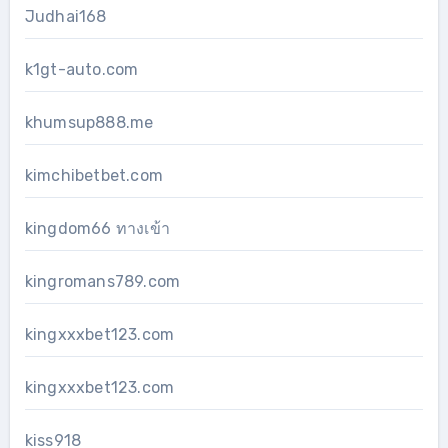
Judhai168
k1gt-auto.com
khumsup888.me
kimchibetbet.com
kingdom66 ทางเข้า
kingromans789.com
kingxxxbet123.com
kingxxxbet123.com
kiss918