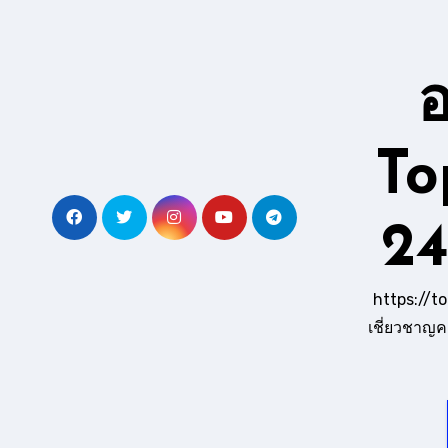
Skip
to
content
อ
To
24
https://t
เชี่ยวชาญ