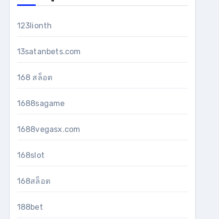
123lionth
13satanbets.com
168 สล็อต
1688sagame
1688vegasx.com
168slot
168สล็อต
188bet