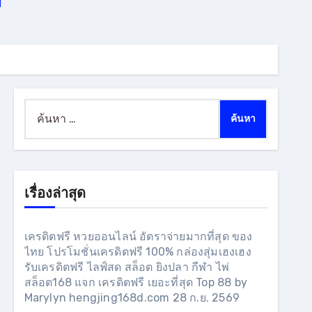
ค้นหา
สำหรับ:
เรื่องล่าสุด
เครดิตฟรี หวยออนไลน์ อัตราจ่ายมากที่สุด ของ
ไทย โปรโมชั่นเครดิตฟรี 100% กล่องสุ่มเฮงเฮง
รับเครดิตฟรี ไลฟ์สด สล็อต ยิงปลา กีฬา ไพ่
สล็อต168 แจก เครดิตฟรี เยอะที่สุด Top 88 by
Marylyn hengjing168d.com 28 ก.ย. 2569