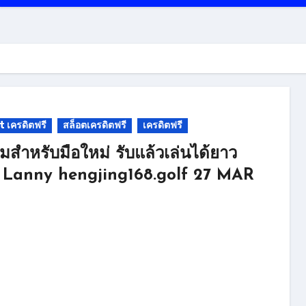
t เครดิตฟรี
สล็อตเครดิตฟรี
เครดิตฟรี
้มสำหรับมือใหม่ รับแล้วเล่นได้ยาว
by Lanny hengjing168.golf 27 MAR