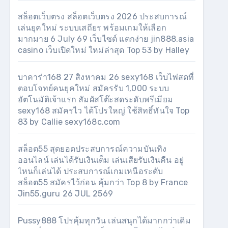
สล็อตเว็บตรง สล็อตเว็บตรง 2026 ประสบการณ์
เล่นยุคใหม่ ระบบเสถียร พร้อมเกมให้เลือก
มากมาย 6 July 69 เว็บไซต์ แตกง่าย jin888.asia
casino เว็บเปิดใหม่ ใหม่ล่าสุด Top 53 by Halley
บาคาร่า168 27 สิงหาคม 26 sexy168 เว็บไพ่สดที่
ตอบโจทย์คนยุคใหม่ สมัครรับ 1,000 ระบบ
อัตโนมัติเจ้าแรก สัมผัสโต๊ะสดระดับพรีเมียม
sexy168 สมัครไว ได้โปรใหญ่ ใช้สิทธิ์ทันใจ Top
83 by Callie sexy168c.com
สล็อต55 สุดยอดประสบการณ์ความบันเทิง
ออนไลน์ เล่นได้รับเงินเต็ม เล่นเสียรับเงินคืน อยู่
ไหนก็เล่นได้ ประสบการณ์เกมเหนือระดับ
สล็อต55 สมัครไว้ก่อน คุ้มกว่า Top 8 by France
Jin55.guru 26 JUL 2569
Pussy888 โปรคุ้มทุกวัน เล่นสนุกได้มากกว่าเดิม