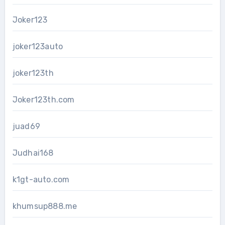
Joker123
joker123auto
joker123th
Joker123th.com
juad69
Judhai168
k1gt-auto.com
khumsup888.me