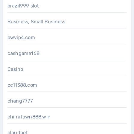
brazil999 slot
Business, Small Business
bwvip4.com
cashgame168
Casino
cc11388.com
chang7777
chinatown888.win
cloudbet