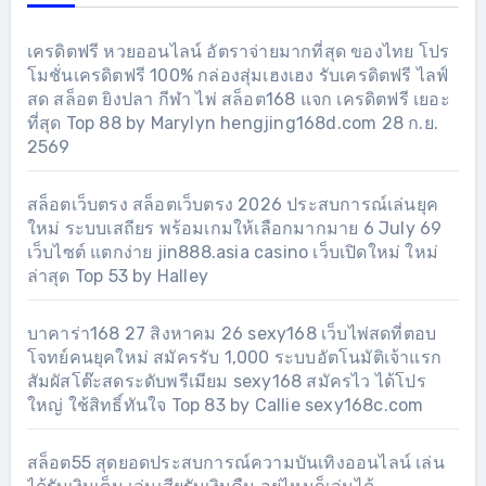
เครดิตฟรี หวยออนไลน์ อัตราจ่ายมากที่สุด ของไทย โปร
โมชั่นเครดิตฟรี 100% กล่องสุ่มเฮงเฮง รับเครดิตฟรี ไลฟ์
สด สล็อต ยิงปลา กีฬา ไพ่ สล็อต168 แจก เครดิตฟรี เยอะ
ที่สุด Top 88 by Marylyn hengjing168d.com 28 ก.ย.
2569
สล็อตเว็บตรง สล็อตเว็บตรง 2026 ประสบการณ์เล่นยุค
ใหม่ ระบบเสถียร พร้อมเกมให้เลือกมากมาย 6 July 69
เว็บไซต์ แตกง่าย jin888.asia casino เว็บเปิดใหม่ ใหม่
ล่าสุด Top 53 by Halley
บาคาร่า168 27 สิงหาคม 26 sexy168 เว็บไพ่สดที่ตอบ
โจทย์คนยุคใหม่ สมัครรับ 1,000 ระบบอัตโนมัติเจ้าแรก
สัมผัสโต๊ะสดระดับพรีเมียม sexy168 สมัครไว ได้โปร
ใหญ่ ใช้สิทธิ์ทันใจ Top 83 by Callie sexy168c.com
สล็อต55 สุดยอดประสบการณ์ความบันเทิงออนไลน์ เล่น