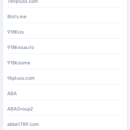
789pluss.com
8lots.me
918Kiss
918kissauto
918kissme
9kpluss.com
ABA
ABAGroup2
abbet789.com