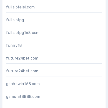
fullsloteiei.com
fullslotpg
fullslotpg168.com
funny18
future24bet.com
future24bet.com
gachawin168.com
gamehit8888.com