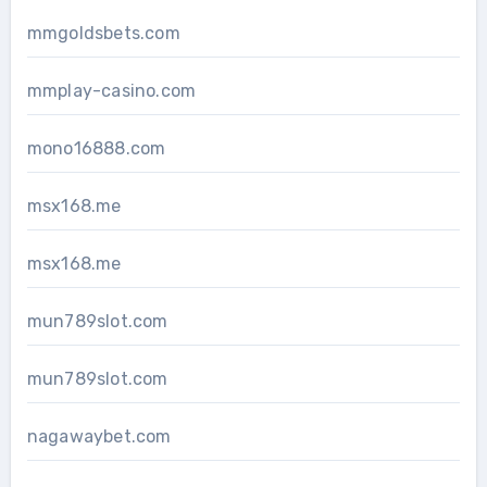
mmgoldsbets.com
mmplay-casino.com
mono16888.com
msx168.me
msx168.me
mun789slot.com
mun789slot.com
nagawaybet.com