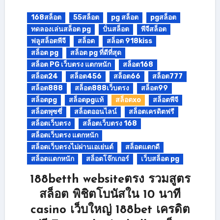
168สล็อต
55สล็อต
pg สล็อต
pgสล็อต
ทดลองเล่นสล็อต pg
ปั่นสล็อต
พีจีสล็อต
ฟลูสล็อตพีจี
สล็อต
สล็อต 918kiss
สล็อต pg
สล็อต pg ที่ดีที่สุด
สล็อต PG เว็บตรง แตกหนัก
สล็อต168
สล็อต24
สล็อต456
สล็อต66
สล็อต777
สล็อต888
สล็อต888เว็บตรง
สล็อต99
สล็อตpg
สล็อตpgแท้
สล็อตxo
สล็อตพีจี
สล็อตพุซซี่
สล็อตออนไลน์
สล็อตเครดิตฟรี
สล็อตเว็บตรง
สล็อตเว็บตรง 168
สล็อตเว็บตรง แตกหนัก
สล็อตเว็บตรงไม่ผ่านเอเย่นต์
สล็อตแตกดี
สล็อตแตกหนัก
สล็อตโจ๊กเกอร์
เว็บสล็อต pg
188betth websiteตรง รวมสูตร
สล็อต พิชิตโบนัสใน 10 นาที
casino เว็บใหญ่ 188bet เครดิต