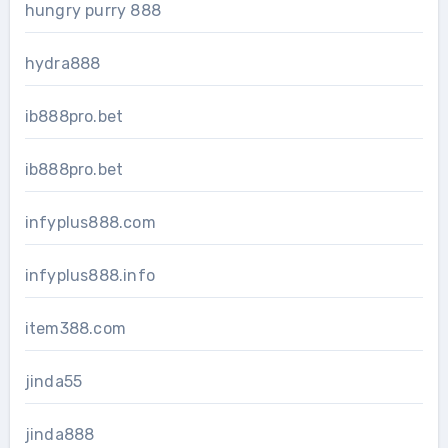
hungry purry 888
hydra888
ib888pro.bet
ib888pro.bet
infyplus888.com
infyplus888.info
item388.com
jinda55
jinda888