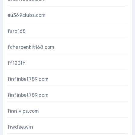
eu369clubs.com
faro168
fcharoenkit168.com
ff123th
finfinbet789.com
finfinbet789.com
finnivips.com
fiwdee.win