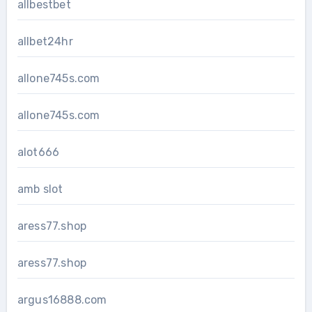
allbestbet
allbet24hr
allone745s.com
allone745s.com
alot666
amb slot
aress77.shop
aress77.shop
argus16888.com