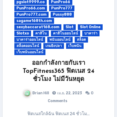
pgslot9999.co
PunPro66
PunPro66.com
PunPro777
PunPro777.com
Pussy888
sagame168th.com
sexybaccarat168.com
Slot
Slot Online
Slotxo
คาสิโน
คาสิโนออนไลน์
บาคาร่า
บาคาร่าออนไลน์
พนันออนไลน์
สล็อต
สล็อตออนไลน์
เกมยิงปลา
เว็บพนัน
เว็บพนันออนไลน์
ออกกำลังกายกับเรา
TopFitness365 ฟิตเนส 24
ชั่วโมง ไม่มีวันหยุด
Brian Hill
เม.ย. 22, 2023
0
Comments
ฟิตเนสใกล้ฉัน ฟิตเนส 24 ชั่วโม…