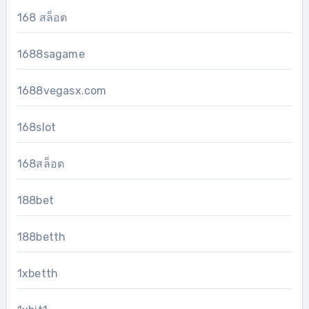
168 สล็อต
1688sagame
1688vegasx.com
168slot
168สล็อต
188bet
188betth
1xbetth