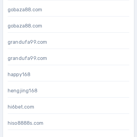
gobaza88.com
gobaza88.com
grandufa99.com
grandufa99.com
happy168
hengjing168
hi6bet.com
hiso8888s.com