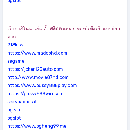
pgslot
เว็บคาสิโนน่าเล่น ทั้ง
สล็อต
และ
บาคาร่า
ตึงจริงแตกบ่อย
มาก
918kiss
https://www.madoohd.com
sagame
https://joker123auto.com
http://www.movie87hd.com
https://www.pussy888play.com
https://pussy888win.com
sexybaccarat
pg slot
pgslot
https://www.pgheng99.me