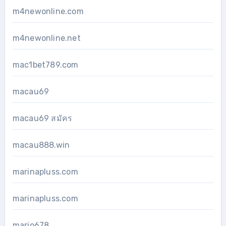
m4newonline.com
m4newonline.net
mac1bet789.com
macau69
macau69 สมัคร
macau888.win
marinapluss.com
marinapluss.com
mario678