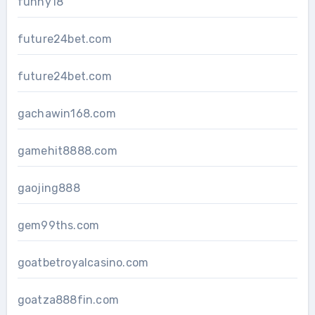
funny18
future24bet.com
future24bet.com
gachawin168.com
gamehit8888.com
gaojing888
gem99ths.com
goatbetroyalcasino.com
goatza888fin.com