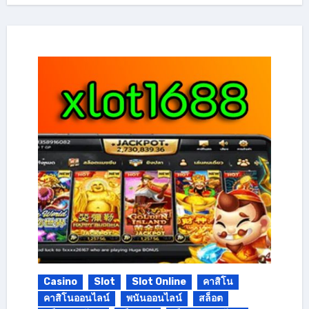
Casino
Slot
Slot Online
คาสิโน
คาสิโนออนไลน์
พนันออนไลน์
สล็อต