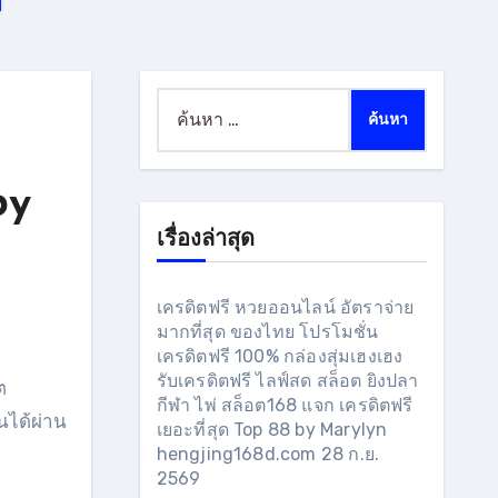
ค้นหา
สำหรับ:
by
เรื่องล่าสุด
เครดิตฟรี หวยออนไลน์ อัตราจ่าย
มากที่สุด ของไทย โปรโมชั่น
เครดิตฟรี 100% กล่องสุ่มเฮงเฮง
รับเครดิตฟรี ไลฟ์สด สล็อต ยิงปลา
กีฬา ไพ่ สล็อต168 แจก เครดิตฟรี
นได้ผ่าน
เยอะที่สุด Top 88 by Marylyn
hengjing168d.com 28 ก.ย.
2569