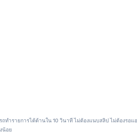
ถทำรายการได้ด้านใน 10 วินาที ไม่ต้องแนบสลิป ไม่ต้องรอแ
างน้อย