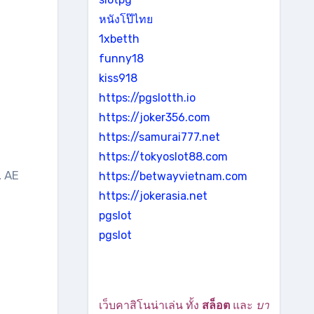
หนังโป๊ไทย
1xbetth
funny18
kiss918
https://pgslotth.io
https://joker356.com
https://samurai777.net
https://tokyoslot88.com
, AE
https://betwayvietnam.com
https://jokerasia.net
pgslot
pgslot
เว็บคาสิโนน่าเล่น ทั้ง
สล็อต
และ
บา