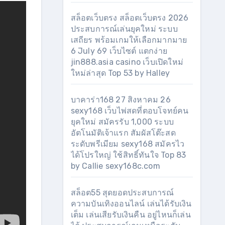
สล็อตเว็บตรง สล็อตเว็บตรง 2026
ประสบการณ์เล่นยุคใหม่ ระบบ
เสถียร พร้อมเกมให้เลือกมากมาย
6 July 69 เว็บไซต์ แตกง่าย
jin888.asia casino เว็บเปิดใหม่
ใหม่ล่าสุด Top 53 by Halley
บาคาร่า168 27 สิงหาคม 26
sexy168 เว็บไพ่สดที่ตอบโจทย์คน
ยุคใหม่ สมัครรับ 1,000 ระบบ
อัตโนมัติเจ้าแรก สัมผัสโต๊ะสด
ระดับพรีเมียม sexy168 สมัครไว
ได้โปรใหญ่ ใช้สิทธิ์ทันใจ Top 83
by Callie sexy168c.com
สล็อต55 สุดยอดประสบการณ์
ความบันเทิงออนไลน์ เล่นได้รับเงิน
เต็ม เล่นเสียรับเงินคืน อยู่ไหนก็เล่น