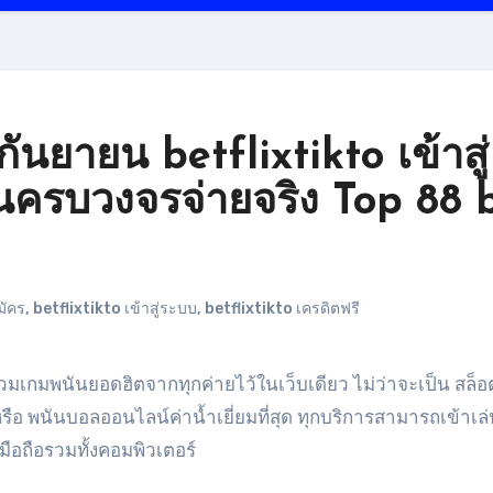
ันยายน betflixtikto เข้าสู่
นครบวงจรจ่ายจริง Top 88 
มัคร
,
betflixtikto เข้าสู่ระบบ
,
betflixtikto เครดิตฟรี
อ พนันบอลออนไลน์ค่าน้ำเยี่ยมที่สุด ทุกบริการสามารถเข้าเล่
มือถือรวมทั้งคอมพิวเตอร์