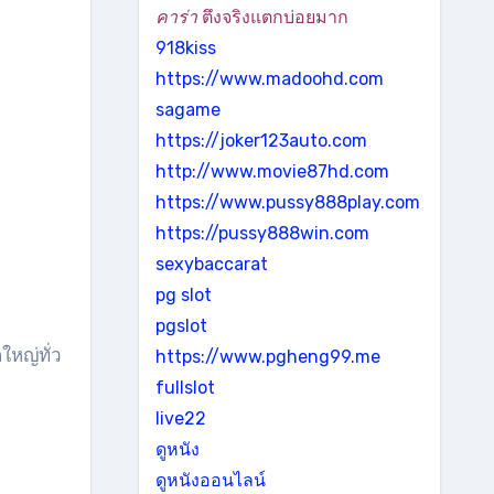
คาร่า
ตึงจริงแตกบ่อยมาก
918kiss
https://www.madoohd.com
sagame
https://joker123auto.com
http://www.movie87hd.com
https://www.pussy888play.com
https://pussy888win.com
sexybaccarat
pg slot
pgslot
ใหญ่ทั่ว
https://www.pgheng99.me
fullslot
live22
ดูหนัง
ดูหนังออนไลน์