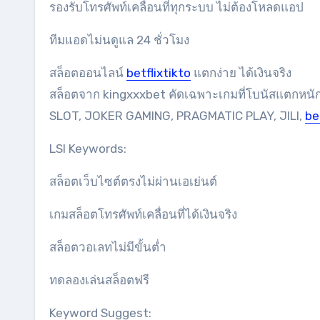
รองรับโทรศัพท์เคลื่อนที่ทุกระบบ ไม่ต้องโหลดแอป
ทีมแอดไม่นดูแล 24 ชั่วโมง
สล็อตออนไลน์
betflixtikto
แตกง่าย ได้เงินจริง
สล็อตจาก kingxxxbet คัดเฉพาะเกมที่โบนัสแตกหนัก เล
SLOT, JOKER GAMING, PRAGMATIC PLAY, JILI,
be
LSI Keywords:
สล็อตเว็บไซต์ตรงไม่ผ่านเอเย่นต์
เกมสล็อตโทรศัพท์เคลื่อนที่ได้เงินจริง
สล็อตวอเลทไม่มีขั้นต่ำ
ทดลองเล่นสล็อตฟรี
Keyword Suggest: