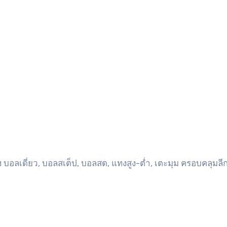
ง บอลเดี่ยว, บอลสเต็ป, บอลสด, แทงสูง-ต่ำ, เตะมุม ครอบคลุมลีก