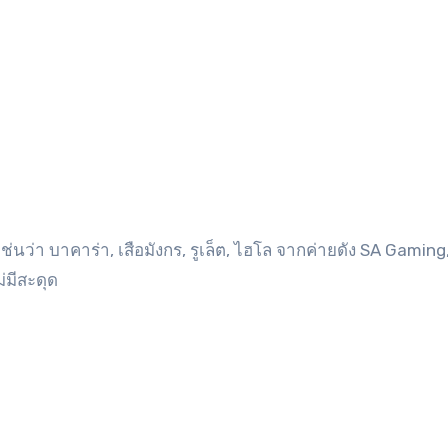
นว่า บาคาร่า, เสือมังกร, รูเล็ต, ไฮโล จากค่ายดัง SA Gaming
่มีสะดุด