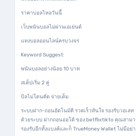
ราคาบอลไหลวันนี้
เว็บพนันบอลไม่ผ่านเอเย่นต์
แทงบอลออนไลน์ครบวงจร
Keyword Suggest:
พนันบอลอย่างน้อย 10 บาท
สเต็ปเริ่ม 2 คู่
บิลไม่โดนตัด จ่ายเต็ม
ระบบฝาก-ถอนอัตโนมัติ รวดเร็วทันใจ รองรับวอเลท
ด้วยระบบ ฝากถอนออโต้ ของ betflixtikto คุณสามาร
รองรับอีกทั้งแบงค์และก็ TrueMoney Wallet ไม่มีอย่