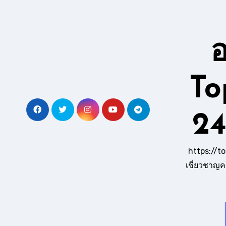
Skip
to
content
อ
To
24
https://t
เชี่ยวชาญ