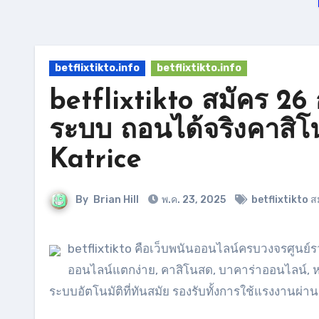
betflixtikto.info
betflixtikto.info
betflixtikto สมัคร 26 ก
ระบบ ถอนได้จริงคาสิโ
Katrice
By
Brian Hill
พ.ค. 23, 2025
betflixtikto ส
betflixtikto คือเว็บพนันออนไลน์ครบวงจรศูนย์รวมเกมพนันยอดฮิตจากทุกค่ายไว้ในเว็บเดียว ไม่ว่าจะเป็น สล็อต
ออนไลน์แตกง่าย, คาสิโนสด, บาคาร่าออนไลน์, หรื
ระบบอัตโนมัติที่ทันสมัย รองรับทั้งการใช้แรงงานผ่าน