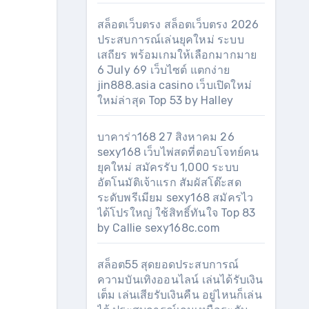
สล็อตเว็บตรง สล็อตเว็บตรง 2026
ประสบการณ์เล่นยุคใหม่ ระบบ
เสถียร พร้อมเกมให้เลือกมากมาย
6 July 69 เว็บไซต์ แตกง่าย
jin888.asia casino เว็บเปิดใหม่
ใหม่ล่าสุด Top 53 by Halley
บาคาร่า168 27 สิงหาคม 26
sexy168 เว็บไพ่สดที่ตอบโจทย์คน
ยุคใหม่ สมัครรับ 1,000 ระบบ
อัตโนมัติเจ้าแรก สัมผัสโต๊ะสด
ระดับพรีเมียม sexy168 สมัครไว
ได้โปรใหญ่ ใช้สิทธิ์ทันใจ Top 83
by Callie sexy168c.com
สล็อต55 สุดยอดประสบการณ์
ความบันเทิงออนไลน์ เล่นได้รับเงิน
เต็ม เล่นเสียรับเงินคืน อยู่ไหนก็เล่น