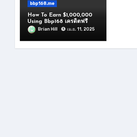
bbp168.me
How To Earn $1,000,000
Using Bbp168 เครดิตฟรี
Brian Hill
เม.ย. 11, 2025