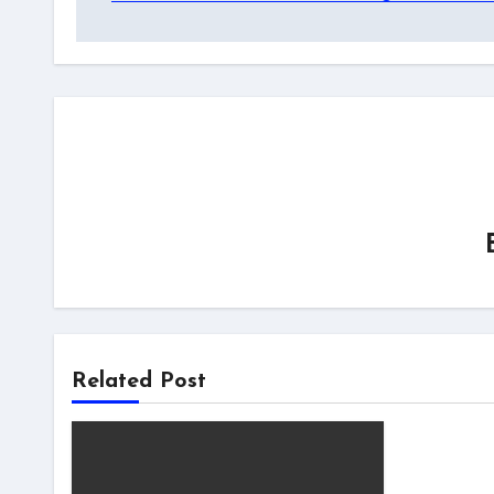
เรื่อง
Related Post