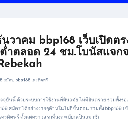
ธันวาคม bbp168 เว็บเปิดตร
้นต่ำตลอด 24 ชม.โบนัสแจกจ
y Rebekah
8 สมัคร
,
bbp168 เครดิตฟรี
8 สมัคร ได้อย่างง่ายๆด้านในไม่กี่ขั้นตอน รวมทั้ง bbp168 เข้า
ครดิตฟรี ตั้งแต่คราวแรกที่ลงทะเบียนเป็นสมาชิก