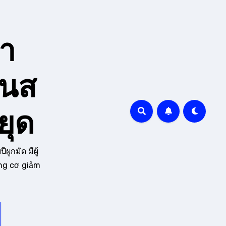
รา
เนส
ยุด
กมัด มีผู้
ng cơ giảm