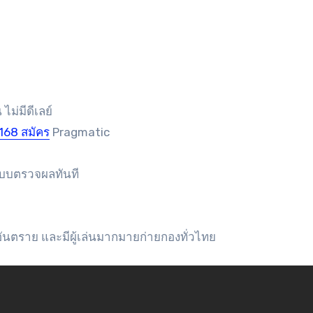
ม่มีดีเลย์
168 สมัคร
Pragmatic
ระบบตรวจผลทันที
ันตราย และมีผู้เล่นมากมายก่ายกองทั่วไทย