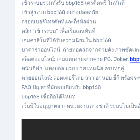
เข้าระบบรวมทั้งรับ bbp168 เครดิตฟรี ในทันที
เข้าสู่ระบบ bbp168 อย่างปลอดภัย
กรอกเบอร์โทรศัพท์และก็รหัสผ่าน
คลิก “เข้าระบบ” เพื่อเริ่มเล่นทันที
เกมคาสิโนที่ได้รับความนิยมใน bbp168
บาคาร่าออนไลน์: ถ่ายทอดสดจากค่ายดัง ภาพชัดเจน ไ
สล็อตออนไลน์: เกมแตกง่ายจากค่าย PG, Joker,
bbp
พนันกีฬา: แทงบอล มวย บาส เทนนิส ครบทุกคู่
หวยออนไลน์: ลอตเตอรี่ไทย ลาว ฮานอย ยี่กี พร้อม
FAQ ปัญหาที่มักพบเกี่ยวกับ bbp168
bbp168 เชื่อถือได้ไหม?
เว็บมีใบอนุญาตจากหน่วยงานต่างชาติ ระบบไม่เป็นอ