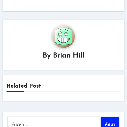
By
Brian Hill
Related Post
ค้นหา