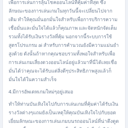
เพื่อการเล่นการลุ้นโชคออนไลน์ที่คุ้มค่าที่สุด ซึ่ง
ลักษณะของการเล่นเกมในทุกวันนี้จะเปลี่ยนไปจาก
เดิม ทำให้คุณมั่นอกมั่นใจสำหรับเพื่อการบริการความ
เชื่อมั่นและมั่นใจได้แล้วก็คุณภาพ และจัดหนักจัดเต็ม
รวมทั้งได้รับเงินรางวัลที่คุ้ม นอกจากนี้ระบบการใช้
สูตรโปรแกรม ai สำหรับการคำนวณยังมีความแม่นยำ
สูงด้วย ดังนั้นถ้าหากคุณชอบรวมทั้งพอใจสำหรับเพื่อ
การเล่นเกมเสี่ยงดวงออนไลน์อยู่แล้วมาที่นี่ได้เลยเชื่อ
มั่นได้ว่าคุณจะได้รับแต่สิ่งดีๆประสิทธิภาพสูงแล้วก็
มั่นใจได้ในความสำเร็จ
4.มีการอัพเดทเกมใหม่ๆอยู่เสมอ
ทำให้ท่านบันเทิงใจไปกับการเล่นเกมที่คุ้มค่าได้รับเงิน
รางวัลต่างๆแถมยังเป็นเหตุให้คุณบันเทิงใจไปกับยอด
เยี่ยมลักษณะของการเล่นเกมบนรถออนไลน์ที่น่าดึงดูด