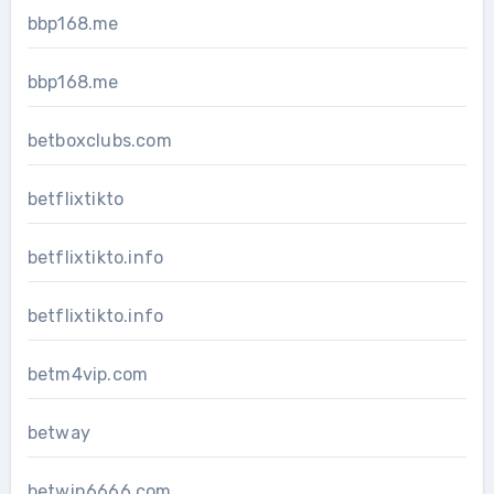
bbp168.me
bbp168.me
betboxclubs.com
betflixtikto
betflixtikto.info
betflixtikto.info
betm4vip.com
betway
betwin6666.com