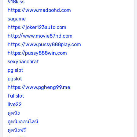
918kiss
https://www.madoohd.com
sagame
https://joker123auto.com
http://www.movie87hd.com
https://www.pussy888play.com
https://pussy888win.com
sexybaccarat
pg slot
pgslot
https://www.pgheng99.me
fullslot
live22
ดูหนัง
ดูหนังออนไลน์
ดูหนังฟรี