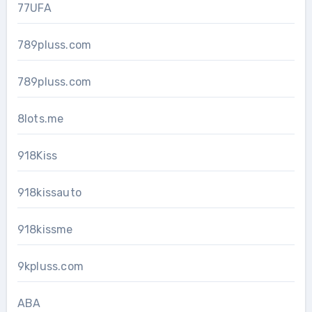
77UFA
789pluss.com
789pluss.com
8lots.me
918Kiss
918kissauto
918kissme
9kpluss.com
ABA