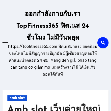
Skip
to
ออกกำลังกายกับเรา
content
TopFitness365 ฟิตเนส 24
ชั่วโมง ไม่มีวันหยุด
https://topfitness365.com ฟิตเนสมาแรง ยอดนิยม
ของไทย ไม่มีสัญญารายปีผูกมัด มีผู้เชี่ยวชาญคอยให้
คำแนะนำตลอด 24 ชม. Mang đến giải pháp tăng
cân tăng cơ giảm mỡ เกมสร้างรายได้ ได้เงินเร็ว
ถอนได้ทันที
amb slot
Amb slot เว็บค่ายใหญ่