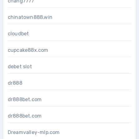
chang7777
chinatown888.win
cloudbet
cupcake88x.com
debet slot
dr888
dr888bet.com
dr888bet.com
Dreamvalley-mlp.com