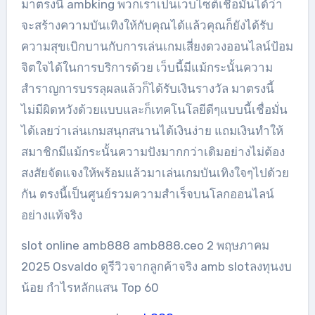
มาตรงนี้ ambking พวกเราเป็นเว็บไซต์เชื่อมั่นได้ว่า
จะสร้างความบันเทิงให้กับคุณได้แล้วคุณก็ยังได้รับ
ความสุขเบิกบานกับการเล่นเกมเสี่ยงดวงออนไลน์ป้อม
จิตใจได้ในการบริการด้วย เว็บนี้มีแม้กระนั้นความ
สำราญการบรรลุผลแล้วก็ได้รับเงินรางวัล มาตรงนี้
ไม่มีผิดหวังด้วยแบบและก็เทคโนโลยีดีๆแบบนี้เชื่อมั่น
ได้เลยว่าเล่นเกมสนุกสนานได้เงินง่าย แถมเงินทำให้
สมาชิกมีแม้กระนั้นความปังมากกว่าเดิมอย่างไม่ต้อง
สงสัยจัดแจงให้พร้อมแล้วมาเล่นเกมบันเทิงใจๆไปด้วย
กัน ตรงนี้เป็นศูนย์รวมความสำเร็จบนโลกออนไลน์
อย่างแท้จริง
slot online amb888 amb888.ceo 2 พฤษภาคม
2025 Osvaldo ดูรีวิวจากลูกค้าจริง amb slotลงทุนงบ
น้อย กำไรหลักแสน Top 60