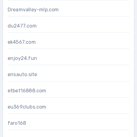
Dreamvalley-mlp.com
du2477.com
ek4567.com
enjoy24.fun
erisauto.site
etbet16888.com
eu369clubs.com
faro168