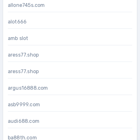
allone745s.com
alot666
amb slot
aress77.shop
aress77.shop
argus16888.com
asb9999.com
audi688.com
ba88th.com