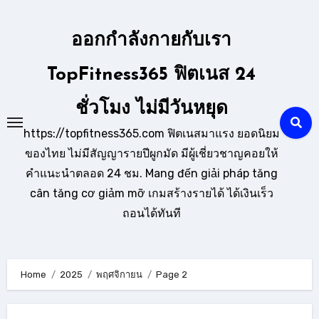
Skip
to
ออกกำลังกายกับเรา
content
TopFitness365 ฟิตเนส 24
ชั่วโมง ไม่มีวันหยุด
https://topfitness365.com ฟิตเนสมาแรง ยอดนิยม
ของไทย ไม่มีสัญญารายปีผูกมัด มีผู้เชี่ยวชาญคอยให้
คำแนะนำตลอด 24 ชม. Mang đến giải pháp tăng
cân tăng cơ giảm mỡ เกมสร้างรายได้ ได้เงินเร็ว
ถอนได้ทันที
Home
2025
พฤศจิกายน
Page 2