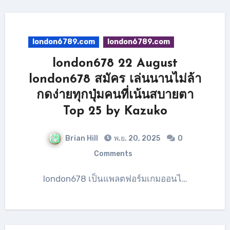
london6789.com
london6789.com
london678 22 August
london678 สมัคร เล่นนานไม่ล้า
กดง่ายทุกปุ่มคนที่เน้นสบายตา
Top 25 by Kazuko
Brian Hill
พ.ย. 20, 2025
0
Comments
london678 เป็นแพลตฟอร์มเกมออนไ…