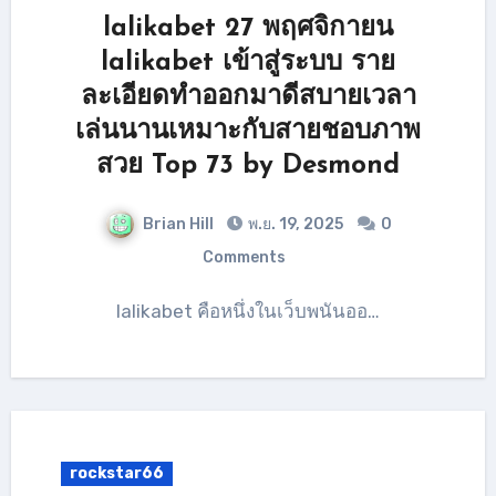
lalikabet 27 พฤศจิกายน
lalikabet เข้าสู่ระบบ ราย
ละเอียดทำออกมาดีสบายเวลา
เล่นนานเหมาะกับสายชอบภาพ
สวย Top 73 by Desmond
Brian Hill
พ.ย. 19, 2025
0
Comments
lalikabet คือหนึ่งในเว็บพนันออ…
rockstar66