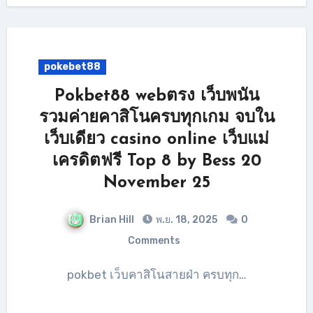
pokebet88
Pokbet88 webตรง เว็บพนัน
รวมค่ายคาสิโนครบทุกเกม จบใน
เว็บเดียว casino online เว็บแม่
เครดิตฟรี Top 8 by Bess 20
November 25
Brian Hill
พ.ย. 18, 2025
0
Comments
pokbet เว็บคาสิโนสายฝ่า ครบทุก…