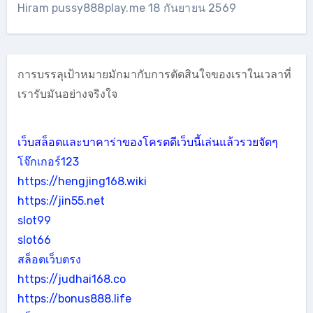
Hiram pussy888play.me 18 กันยายน 2569
การบรรลุเป้าหมายมักมากับการตัดสินใจของเราในเวลาที่
เรารับมันอย่างจริงใจ
เว็บสล็อตและบาคาร่าของโครตดีเว็บนี้เล่นแล้วรวยจัดๆ
โจ๊กเกอร์123
https://hengjing168.wiki
https://jin55.net
slot99
slot66
สล็อตเว็บตรง
https://judhai168.co
https://bonus888.life