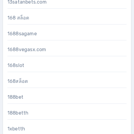
13satanbets.com
168 สล็อต
1688sagame
1688vegasx.com
168slot
168สล็อต
188bet
188betth
1xbetth