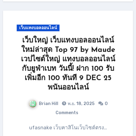
เว็บแทงบอลออนไลน์
เว็บใหญ่ เว็บแทงบอลออนไลน์
ใหม่ล่าสุด Top 97 by Maude
เวปไซต์ใหญ่ แทงบอลออนไลน์
กับยูฟ่าเบท วันนี้! ฝาก 100 รับ
เพิ่มอีก 100 ทันที 9 DEC 25
พนันออนไลน์
Brian Hill
พ.ย. 18, 2025
0
Comments
ufasnake เว็บคาสิโนเว็บไซต์ตรง…