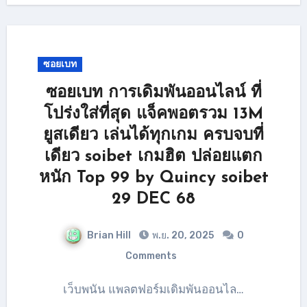
ซอยเบท
ซอยเบท การเดิมพันออนไลน์ ที่
โปร่งใส่ที่สุด แจ็คพอตรวม 13M
ยูสเดียว เล่นได้ทุกเกม ครบจบที่
เดียว soibet เกมฮิต ปล่อยแตก
หนัก Top 99 by Quincy soibet
29 DEC 68
Brian Hill
พ.ย. 20, 2025
0
Comments
เว็บพนัน แพลตฟอร์มเดิมพันออนไล…