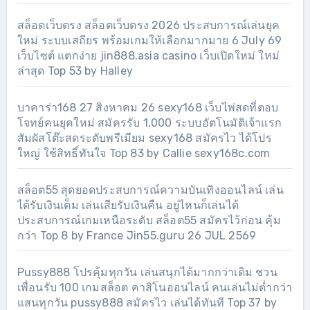
สล็อตเว็บตรง สล็อตเว็บตรง 2026 ประสบการณ์เล่นยุค
ใหม่ ระบบเสถียร พร้อมเกมให้เลือกมากมาย 6 July 69
เว็บไซต์ แตกง่าย jin888.asia casino เว็บเปิดใหม่ ใหม่
ล่าสุด Top 53 by Halley
บาคาร่า168 27 สิงหาคม 26 sexy168 เว็บไพ่สดที่ตอบ
โจทย์คนยุคใหม่ สมัครรับ 1,000 ระบบอัตโนมัติเจ้าแรก
สัมผัสโต๊ะสดระดับพรีเมียม sexy168 สมัครไว ได้โปร
ใหญ่ ใช้สิทธิ์ทันใจ Top 83 by Callie sexy168c.com
สล็อต55 สุดยอดประสบการณ์ความบันเทิงออนไลน์ เล่น
ได้รับเงินเต็ม เล่นเสียรับเงินคืน อยู่ไหนก็เล่นได้
ประสบการณ์เกมเหนือระดับ สล็อต55 สมัครไว้ก่อน คุ้ม
กว่า Top 8 by France Jin55.guru 26 JUL 2569
Pussy888 โปรคุ้มทุกวัน เล่นสนุกได้มากกว่าเดิม ชวน
เพื่อนรับ 100 เกมสล็อต คาสิโนออนไลน์ คนเล่นไม่ต่ำกว่า
แสนทุกวัน pussy888 สมัครไว เล่นได้ทันที Top 37 by