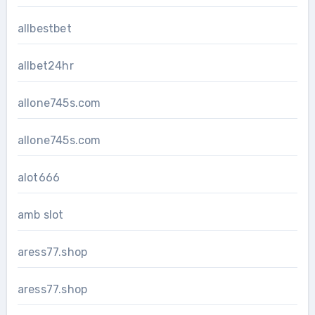
allbestbet
allbet24hr
allone745s.com
allone745s.com
alot666
amb slot
aress77.shop
aress77.shop