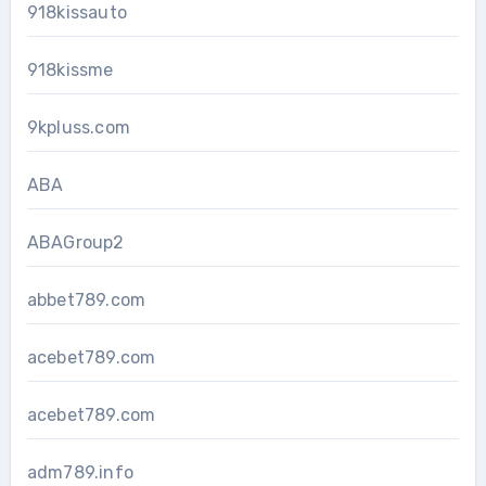
918kissauto
918kissme
9kpluss.com
ABA
ABAGroup2
abbet789.com
acebet789.com
acebet789.com
adm789.info