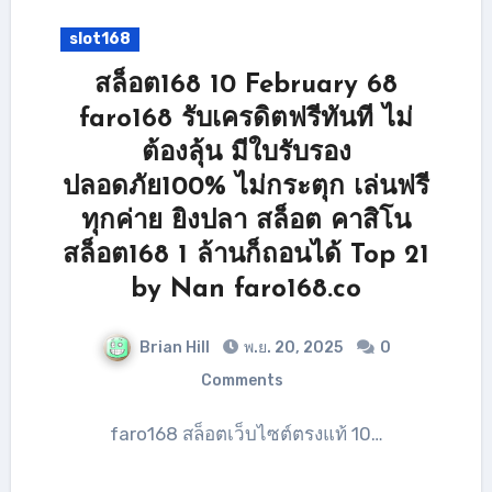
slot168
สล็อต168 10 February 68
faro168 รับเครดิตฟรีทันที ไม่
ต้องลุ้น มีใบรับรอง
ปลอดภัย100% ไม่กระตุก เล่นฟรี
ทุกค่าย ยิงปลา สล็อต คาสิโน
สล็อต168 1 ล้านก็ถอนได้ Top 21
by Nan faro168.co
Brian Hill
พ.ย. 20, 2025
0
Comments
faro168 สล็อตเว็บไซต์ตรงแท้ 10…