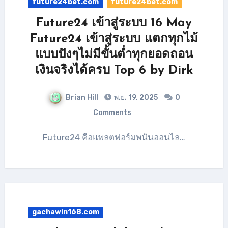
future24bet.com
future24bet.com
Future24 เข้าสู่ระบบ 16 May
Future24 เข้าสู่ระบบ แตกทุกไม้
แบบปังๆไม่มีขั้นต่ำทุกยอดถอน
เงินจริงได้ครบ Top 6 by Dirk
Brian Hill
พ.ย. 19, 2025
0
Comments
Future24 คือแพลตฟอร์มพนันออนไล…
gachawin168.com