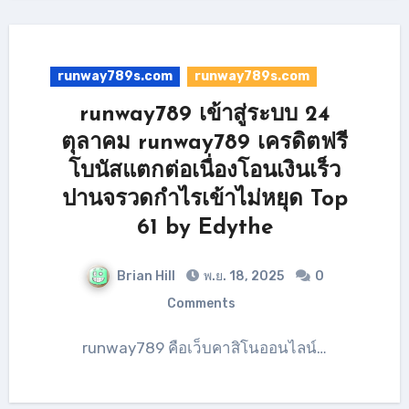
runway789s.com
runway789s.com
runway789 เข้าสู่ระบบ 24
ตุลาคม runway789 เครดิตฟรี
โบนัสแตกต่อเนื่องโอนเงินเร็ว
ปานจรวดกำไรเข้าไม่หยุด Top
61 by Edythe
Brian Hill
พ.ย. 18, 2025
0
Comments
runway789 คือเว็บคาสิโนออนไลน์…