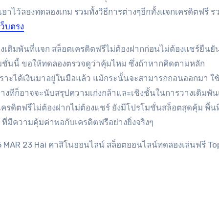
ะเอาไว้ลองทดลองเกม รวมทั้งวิธีการต่างๆอีกทั้งแจกเครดิตฟรี ร
เว็บตรง
างเดิมพันที่แจก สล็อตเครดิตฟรีไม่ต้องฝากก่อนไม่ต้องแชร์ยืนยั
ั่นนี้ ขอให้ทดลองตรวจดูว่าคุ้มไหม ซึ่งถ้าหากคิดตามหลัก
ๆเพราะได้เงินมาอยู่ในมือแล้ว แม้กระนั้นจะสามารถถอนออกมา ใช
บางทีก็อาจจะนับสรุปความเก่งกล้าและเชิงชั้นในการวางเดิมพัน
ดิตฟรีไม่ต้องฝากไม่ต้องแชร์ ยังมีโปรโมชั่นสล็อตสุดคุ้ม พื้นที่
ี่มีความคุ้มค่าพอกับเครดิตฟรีอย่างยิ่งจริงๆ
15 MAR 23 Hai คาสิโนออนไลน์ สล็อตออนไลน์ทดลองเล่นฟรี To