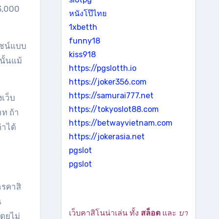
 3,000
หนังโป๊ไทย
1xbetth
funny18
โยชน์แบบ
kiss918
นั้นแม้
https://pgslotth.io
https://joker356.com
https://samurai777.net
เว็บ
https://tokyoslot88.com
าท ถ้า
https://betwayvietnam.com
่าได้
https://jokerasia.net
pgslot
pgslot
ารคาสิ
ณ
เว็บคาสิโนน่าเล่น ทั้ง
สล็อต
และ
บา
โดยไม่