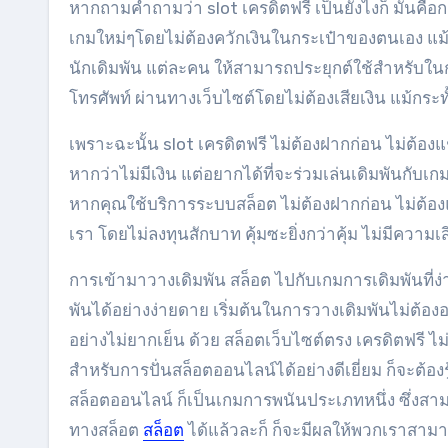
หากถามคำถามว่า slot เครดิตฟรี เป็นยังไงก็ มันค
เกมใหม่ๆโดยไม่ต้องควักเงินในกระเป๋าของตนเอง แม้
นักเดิมพัน แต่ละคน ให้สามารถประยุกต์ใช้สำหรับในกา
โทรศัพท์ ผ่านทางเว็บไซต์โดยไม่ต้องเสียเงิน แม้กระท
เพราะฉะนั้น slot เครดิตฟรี ไม่ต้องฝากก่อน ไม่ต้อ
หากว่าไม่มีเงิน แต่อยากได้ที่จะร่วมเล่นเดิมพันกับ
หากคุณใช้บริการระบบสล็อต ไม่ต้องฝากก่อน ไม่ต้อง
เรา โดยไม่ลงทุนสักบาท คุ้มซะยิ่งกว่าคุ้ม ไม่มีความเส
การเข้ามาวางเดิมพัน สล็อต ไปกับเกมการเดิมพันที่ง่
พันได้อย่างง่ายดาย เริ่มต้นในการวางเดิมพันไม่ต้อ
อย่างไม่ยากเย็น ด้วย สล็อตเว็บไซต์ตรง เครดิตฟรี ไม่
สำหรับการปั่นสล็อตออนไลน์ได้อย่างดีเยี่ยม ก็จะต้
สล็อตออนไลน์ ก็เป็นเกมการพนันประเภทหนึ่ง ซึ่งสาม
ทางสล็อต
สล็อต
ได้แล้วละก็ ก็จะมีผลให้พวกเราสาม