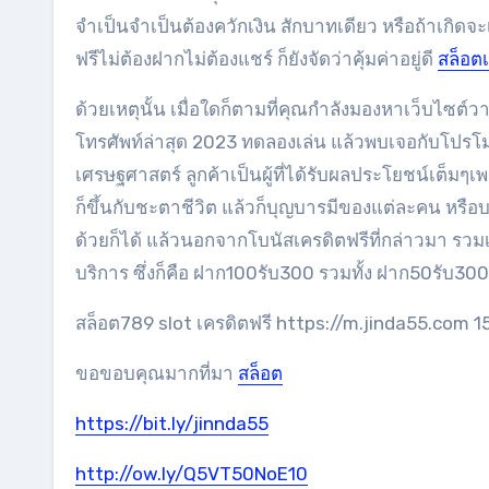
จำเป็นจำเป็นต้องควักเงิน สักบาทเดียว หรือถ้าเกิดจ
ฟรีไม่ต้องฝากไม่ต้องแชร์ ก็ยังจัดว่าคุ้มค่าอยู่ดี
สล็อต
ด้วยเหตุนั้น เมื่อใดก็ตามที่คุณกำลังมองหาเว็บไซต์ว
โทรศัพท์ล่าสุด 2023 ทดลองเล่น แล้วพบเจอกับโปรโมช
เศรษฐศาสตร์ ลูกค้าเป็นผู้ที่ได้รับผลประโยชน์เต็ม
ก็ขึ้นกับชะตาชีวิต แล้วก็บุญบารมีของแต่ละคน หรือ
ด้วยก็ได้ แล้วนอกจากโบนัสเครดิตฟรีที่กล่าวมา รวมเคร
บริการ ซึ่งก็คือ ฝาก100รับ300 รวมทั้ง ฝาก50รับ300 ท
สล็อต789 slot เครดิตฟรี https://m.jinda55.com 
ขอขอบคุณมากที่มา
สล็อต
https://bit.ly/jinnda55
http://ow.ly/Q5VT50NoE10