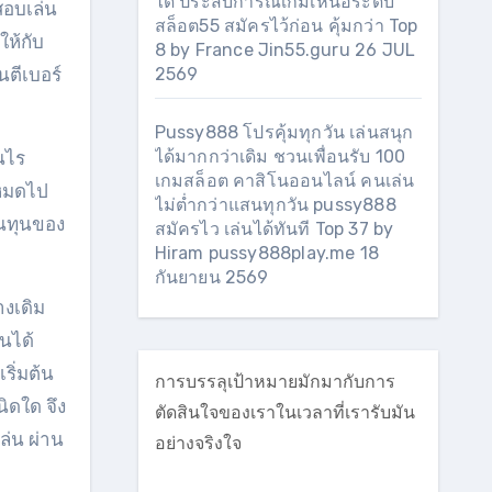
ได้ ประสบการณ์เกมเหนือระดับ
สอบเล่น
สล็อต55 สมัครไว้ก่อน คุ้มกว่า Top
ให้กับ
8 by France Jin55.guru 26 JUL
นตีเบอร์
2569
Pussy888 โปรคุ้มทุกวัน เล่นสนุก
ได้มากกว่าเดิม ชวนเพื่อนรับ 100
นไร
เกมสล็อต คาสิโนออนไลน์ คนเล่น
ะหมดไป
ไม่ต่ำกว่าแสนทุกวัน pussy888
ินทุนของ
สมัครไว เล่นได้ทันที Top 37 by
Hiram pussy888play.me 18
กันยายน 2569
างเดิม
นได้
ริ่มต้น
การบรรลุเป้าหมายมักมากับการ
ิดใด จึง
ตัดสินใจของเราในเวลาที่เรารับมัน
ล่น ผ่าน
อย่างจริงใจ