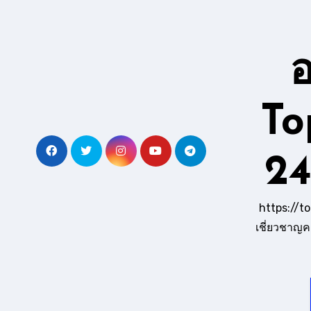
Skip
to
content
อ
To
24
https://t
เชี่ยวชาญ