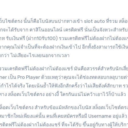
บไซต์ตรง นั้นก็คือโบนัสบนปากทางเข้า slot auto ที่รวม สล็อ
คุณมักจะได้รับจาก คาสิโนออนไลน์ เครดิตฟรี นั่นเป็นจังหวะสำหร
ท รับเงินฟรี (ฝาก10รับ100) รวมเครดิตฟรีไม่ต้องฝากไม่ต้องแ
องจากคุณไม่จำเป็นที่จะต้องฝากเงินเข้าไป อีกทั้งยังสามารถใช้เงิ
เรียกว่า ไม่เสียอะไรเลยนอกจากเวลา
เครดิตฟรีไม่ต้องฝากไม่ต้องแชร์ มันคือสวรรค์สำหรับนักเสี่ย
ner เป็น Pro Player ด้วยเหตุว่าคุณจะได้ช่องทดสอบกลอุบายต่า
รได้จริง โดยเน้นย้ำให้ฟังอีกสักครั้งว่าไม่เสียตังค์สักบาท รวม
าง สล็อตเว็บไซต์ตรง อย่างงี้ ใครกันแน่ไม่คว้าเอาไว้ก็บ้าแล้ว
สล็อตเว็บไซต์ตรง สำหรับข้อแม้หลักของโบนัส สล็อตเว็บไซต์ตร
สมาชิกใหม่เพียงแค่นั้น คนที่เคยสมัครหรือมี Username อยู่แล้ว 
รีไม่ต้องฝากไม่ต้องแชร์ ที่จะได้รับ ขึ้นอยู่กับทางผู้ให้บริก