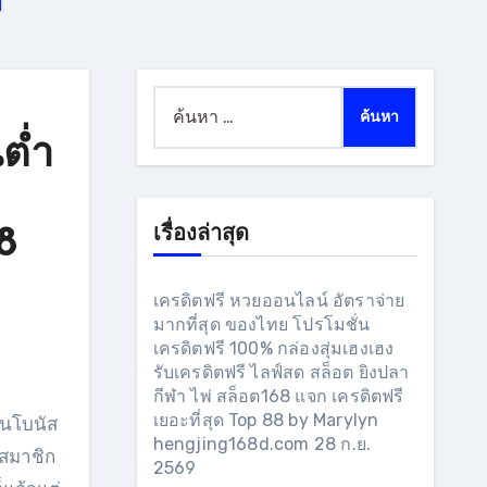
ค้นหา
สำหรับ:
ต่ำ
8
เรื่องล่าสุด
เครดิตฟรี หวยออนไลน์ อัตราจ่าย
มากที่สุด ของไทย โปรโมชั่น
เครดิตฟรี 100% กล่องสุ่มเฮงเฮง
รับเครดิตฟรี ไลฟ์สด สล็อต ยิงปลา
กีฬา ไพ่ สล็อต168 แจก เครดิตฟรี
เยอะที่สุด Top 88 by Marylyn
hengjing168d.com 28 ก.ย.
ยสมาชิก
2569