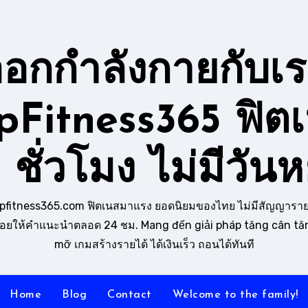
อกกำลังกายกับเ
pFitness365 ฟิต
 ชั่วโมง ไม่มีวันห
opfitness365.com ฟิตเนสมาแรง ยอดนิยมของไทย ไม่มีสัญญารายปีผู
คอยให้คำแนะนำตลอด 24 ชม. Mang đến giải pháp tăng cân tă
mỡ เกมสร้างรายได้ ได้เงินเร็ว ถอนได้ทันที
Home
Blog
Contact
Welcome to the family!