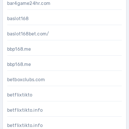
bar4game24hr.com
baslot168
baslot168bet.com/
bbp168.me
bbp168.me
betboxclubs.com
betflixtikto
betflixtikto.info
betflixtikto.info