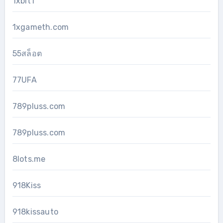
1xbit1
1xgameth.com
55สล็อต
77UFA
789pluss.com
789pluss.com
8lots.me
918Kiss
918kissauto