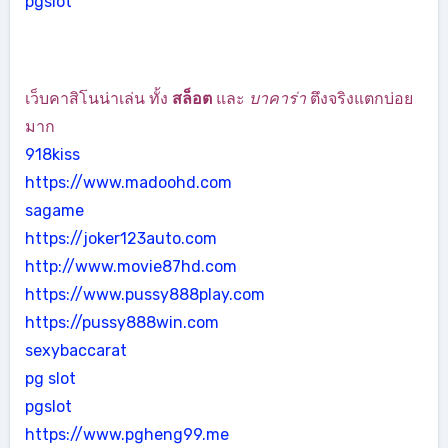
pgslot
เว็บคาสิโนน่าเล่น ทั้ง
สล็อต
และ
บาคาร่า
ตึงจริงแตกบ่อย
มาก
918kiss
https://www.madoohd.com
sagame
https://joker123auto.com
http://www.movie87hd.com
https://www.pussy888play.com
https://pussy888win.com
sexybaccarat
pg slot
pgslot
https://www.pgheng99.me