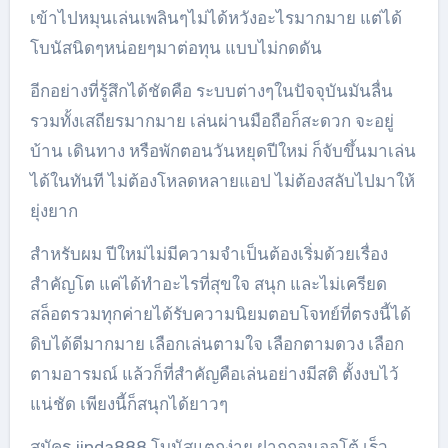
เข้าไปหมุนเล่นเพลินๆไม่ได้หวังอะไรมากมาย แต่ได้
โบนัสนิดๆหน่อยๆมาต่อทุน แบบไม่กดดัน
อีกอย่างที่รู้สึกได้ชัดคือ ระบบต่างๆในปัจจุบันมันลื่น
รวมทั้งเสถียรมากมาย เล่นผ่านมือถือก็สะดวก จะอยู่
บ้าน เดินทาง หรือพักตอนวันหยุดปีใหม่ ก็จับขึ้นมาเล่น
ได้ในทันที ไม่ต้องโหลดหลายแอป ไม่ต้องสลับไปมาให้
ยุ่งยาก
สำหรับผม ปีใหม่ไม่มีความจำเป็นต้องเริ่มด้วยเรื่อง
สำคัญโต แค่ได้ทำอะไรที่สุขใจ สนุก และไม่เครียด
สล็อตรวมทุกค่ายได้รับความนิยมตอบโจทย์ที่ตรงนี้ได้
ดิบได้ดีมากมาย เลือกเล่นตามใจ เลือกตามดวง เลือก
ตามอารมณ์ แล้วก็ที่สำคัญคือเล่นอย่างมีสติ ตั้งงบไว้
แน่ชัด เพียงนี้ก็สนุกได้ยาวๆ
สมัคร jinda888 โบนัสแตกง่าย ฝากถอนออโต้ เร็ว