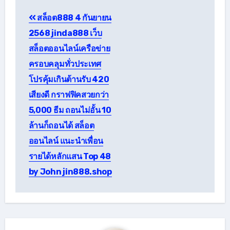
แนะแนว
สล็อต888 4 กันยายน
เรื่อง
2568 jinda888 เว็บ
สล็อตออนไลน์เครือข่าย
ครอบคลุมทั่วประเทศ
โปรคุ้มเกินต้านรับ 420
เสียงดี กราฟฟิคสวยกว่า
5,000 ธีม ถอนไม่อั้น 10
ล้านก็ถอนได้ สล็อต
ออนไลน์ แนะนำเพื่อน
รายได้หลักแสน Top 48
by John jin888.shop