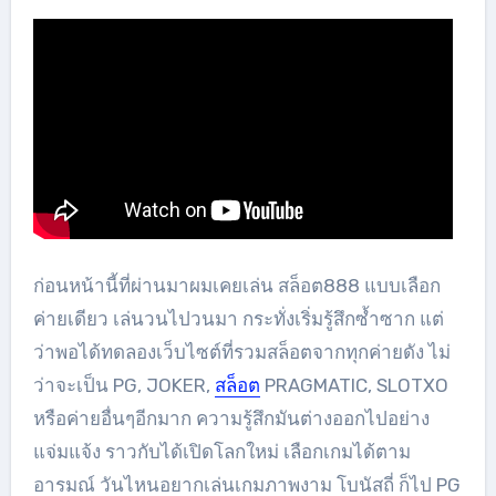
ก่อนหน้านี้ที่ผ่านมาผมเคยเล่น สล็อต888 แบบเลือก
ค่ายเดียว เล่นวนไปวนมา กระทั่งเริ่มรู้สึกซ้ำซาก แต่
ว่าพอได้ทดลองเว็บไซต์ที่รวมสล็อตจากทุกค่ายดัง ไม่
ว่าจะเป็น PG, JOKER,
สล็อต
PRAGMATIC, SLOTXO
หรือค่ายอื่นๆอีกมาก ความรู้สึกมันต่างออกไปอย่าง
แจ่มแจ้ง ราวกับได้เปิดโลกใหม่ เลือกเกมได้ตาม
อารมณ์ วันไหนอยากเล่นเกมภาพงาม โบนัสถี่ ก็ไป PG