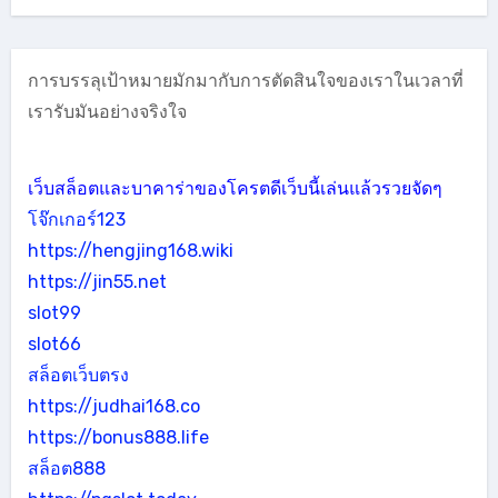
การบรรลุเป้าหมายมักมากับการตัดสินใจของเราในเวลาที่
เรารับมันอย่างจริงใจ
เว็บสล็อตและบาคาร่าของโครตดีเว็บนี้เล่นแล้วรวยจัดๆ
โจ๊กเกอร์123
https://hengjing168.wiki
https://jin55.net
slot99
slot66
สล็อตเว็บตรง
https://judhai168.co
https://bonus888.life
สล็อต888