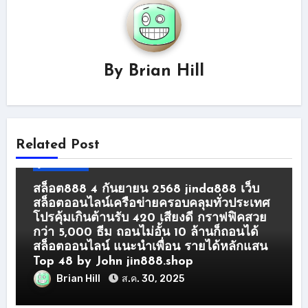
By
Brian Hill
Related Post
jinda888
สล็อต888 4 กันยายน 2568 jinda888 เว็บ
สล็อตออนไลน์เครือข่ายครอบคลุมทั่วประเทศ
โปรคุ้มเกินต้านรับ 420 เสียงดี กราฟฟิคสวย
กว่า 5,000 ธีม ถอนไม่อั้น 10 ล้านก็ถอนได้
สล็อตออนไลน์ แนะนำเพื่อน รายได้หลักแสน
Top 48 by John jin888.shop
Brian Hill
ส.ค. 30, 2025