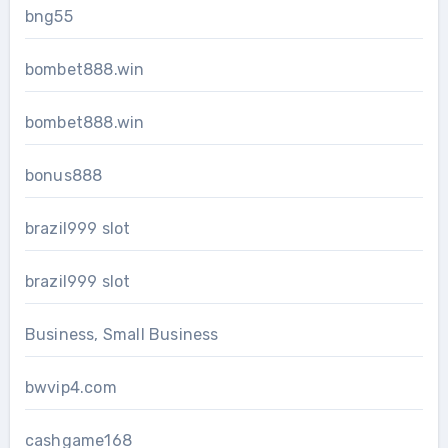
bng55
bombet888.win
bombet888.win
bonus888
brazil999 slot
brazil999 slot
Business, Small Business
bwvip4.com
cashgame168