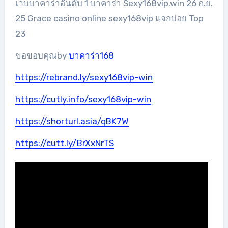
เว็บบาคาร่าอันดับ 1 บาคาร่า Sexy168vip.win 26 ก.ย.
25 Grace casino online sexy168vip แจกบ่อย Top
23
ขอขอบคุณby
บาคาร่า168
https://rebrand.ly/sexy168vip-win
https://cutly.info/sexy168vip-win
https://shorturl.asia/qBK7W
https://cutt.ly/BrXxNrTS