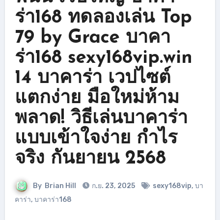
ร่า168 ทดลองเล่น Top
79 by Grace บาคา
ร่า168 sexy168vip.win
14 บาคาร่า เวปไซต์
แตกง่าย มือใหม่ห้าม
พลาด! วิธีเล่นบาคาร่า
แบบเข้าใจง่าย กำไร
จริง กันยายน 2568
By
Brian Hill
ก.ย. 23, 2025
sexy168vip
,
บา
คาร่า
,
บาคาร่า168