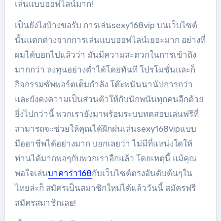
เล่นแบบออฟไลน์มาก!
เป็นยังไงบ้างขอรับ การเล่นsexy168vip บนเว็บไซต์
นั้นแตกต่างจากการเล่นแบบออฟไลน์เยอะมาก อย่างที่
ผมได้บอกไปแล้วว่า มันมีความสะดวกในการเข้าถึง
มากกว่า ลงทุนอย่างต่ำได้โดยทันที โปรโมชั่นและก็
กิจกรรมซัพพอร์ตเต็มกำลัง โต๊ะพนันนานัปการกว่า
และยังคงความเป็นส่วนตัวให้กับนักพนันทุกคนอีกด้วย
ยิ่งไปกว่านี้ พวกเรายังมาพร้อมระบบทดสอบเล่นฟรีที่
สามารถจะช่วยให้คุณได้ฝึกฝนเล่นsexy168vipแบบ
มืออาชีพได้อย่างมาก บอกเลยว่า ไม่มีที่แหน่งใดให้
ท่านได้มากพอๆกับพวกเราอีกแล้ว โดยเหตุนี้ แม้คุณ
พอใจเล่น
บาคาร่า168
กับเว็บไซต์ตรงอันดับต้นๆใน
ไทยล่ะก็ สมัครเป็นสมาชิกใหม่ได้แล้ววันนี้ สมัครฟรี
สมัครสมาชิกเลย!