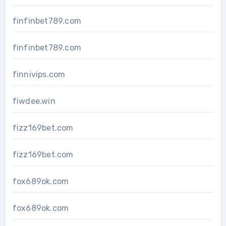
finfinbet789.com
finfinbet789.com
finnivips.com
fiwdee.win
fizz169bet.com
fizz169bet.com
fox689ok.com
fox689ok.com