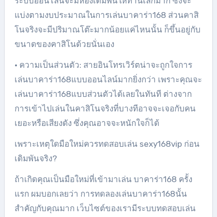
ระบบออนไลน์จะมีห้องเดิมพันให้ท่านเลิกมาก ซึ่งจะ
แบ่งตามงบประมาณในการเล่นบาคาร่า168 ส่วนคาสิ
โนจริงจะมีปริมาณโต๊ะมากน้อยแค่ไหนนั้น ก็ขึ้นอยู่กับ
ขนาดของคาสิโนด้วยนั่นเอง
• ความเป็นส่วนตัว: สายอินโทรเวิร์ตน่าจะถูกใจการ
เล่นบาคาร่า168แบบออนไลน์มากยิ่งกว่า เพราะคุณจะ
เล่นบาคาร่า168แบบส่วนตัวได้เลยในทันที ต่างจาก
การเข้าไปเล่นในคาสิโนจริงที่บางทีอาจจะเจอกับคน
เยอะหรือเสียงดัง ซึ่งคุณอาจจะหนักใจก็ได้
เพราะเหตุใดมือใหม่ควรทดสอบเล่น sexy168vip ก่อน
เดิมพันจริง?
ถ้าเกิดคุณเป็นมือใหม่ที่เข้ามาเล่น บาคาร่า168 ครั้ง
แรก ผมบอกเลยว่า การทดลองเล่นบาคาร่า168นั้น
สำคัญกับคุณมาก เว็บไซต์ของเรามีระบบทดสอบเล่น