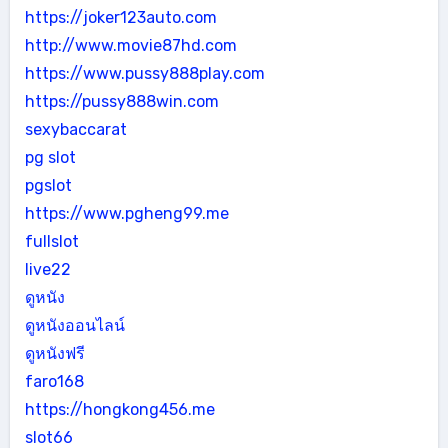
https://joker123auto.com
http://www.movie87hd.com
https://www.pussy888play.com
https://pussy888win.com
sexybaccarat
pg slot
pgslot
https://www.pgheng99.me
fullslot
live22
ดูหนัง
ดูหนังออนไลน์
ดูหนังฟรี
faro168
https://hongkong456.me
slot66