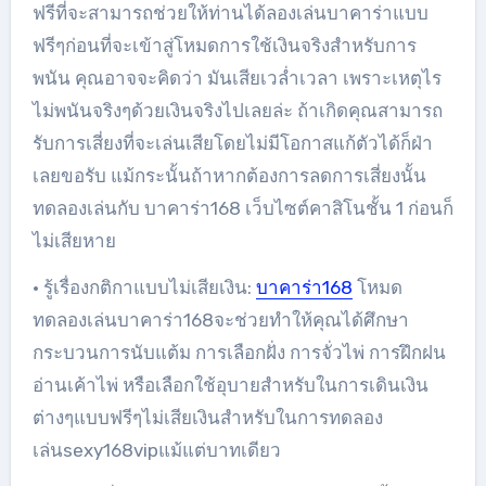
ฟรีที่จะสามารถช่วยให้ท่านได้ลองเล่นบาคาร่าแบบ
ฟรีๆก่อนที่จะเข้าสู่โหมดการใช้เงินจริงสำหรับการ
พนัน คุณอาจจะคิดว่า มันเสียเวล่ำเวลา เพราะเหตุไร
ไม่พนันจริงๆด้วยเงินจริงไปเลยล่ะ ถ้าเกิดคุณสามารถ
รับการเสี่ยงที่จะเล่นเสียโดยไม่มีโอกาสแก้ตัวได้ก็ฝ่า
เลยขอรับ แม้กระนั้นถ้าหากต้องการลดการเสี่ยงนั้น
ทดลองเล่นกับ บาคาร่า168 เว็บไซต์คาสิโนชั้น 1 ก่อนก็
ไม่เสียหาย
• รู้เรื่องกติกาแบบไม่เสียเงิน:
บาคาร่า168
โหมด
ทดลองเล่นบาคาร่า168จะช่วยทำให้คุณได้ศึกษา
กระบวนการนับแต้ม การเลือกฝั่ง การจั่วไพ่ การฝึกฝน
อ่านเค้าไพ่ หรือเลือกใช้อุบายสำหรับในการเดินเงิน
ต่างๆแบบฟรีๆไม่เสียเงินสำหรับในการทดลอง
เล่นsexy168vipแม้แต่บาทเดียว