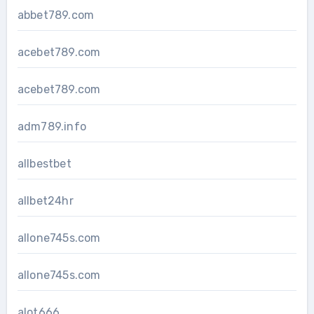
abbet789.com
acebet789.com
acebet789.com
adm789.info
allbestbet
allbet24hr
allone745s.com
allone745s.com
alot666