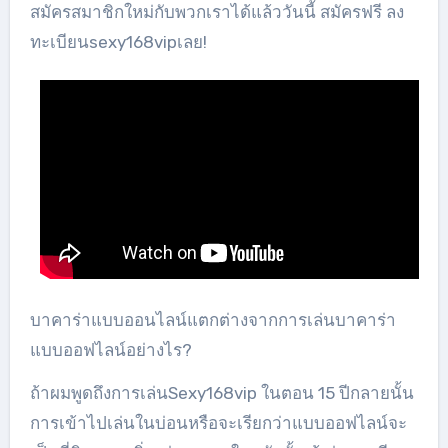
สมัครสมาชิกใหม่กับพวกเราได้แล้ววันนี้ สมัครฟรี ลง
ทะเบียนsexy168vipเลย!
บาคาร่าแบบออนไลน์แตกต่างจากการเล่นบาคาร่า
แบบออฟไลน์อย่างไร?
ถ้าผมพูดถึงการเล่นSexy168vip ในตอน 15 ปีกลายนั้น
การเข้าไปเล่นในบ่อนหรือจะเรียกว่าแบบออฟไลน์จะ