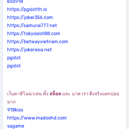
kiss918
https://pgslotth.io
https://joker356.com
https://samurai777.net
https://tokyoslot88.com
https://betwayvietnam.com
https://jokerasia.net
pgslot
pgslot
เว็บคาสิโนน่าเล่น ทั้ง
สล็อต
และ
บาคาร่า
ตึงจริงแตกบ่อย
มาก
918kiss
https://www.madoohd.com
sagame