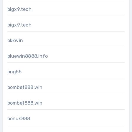
bigx9.tech
bigx9.tech
bkkwin
bluewin8888.info
bng55
bombet888.win
bombet888.win
bonus888