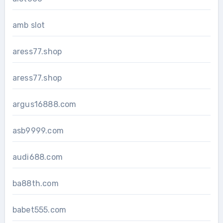
amb slot
aress77.shop
aress77.shop
argus16888.com
asb9999.com
audi688.com
ba88th.com
babet555.com