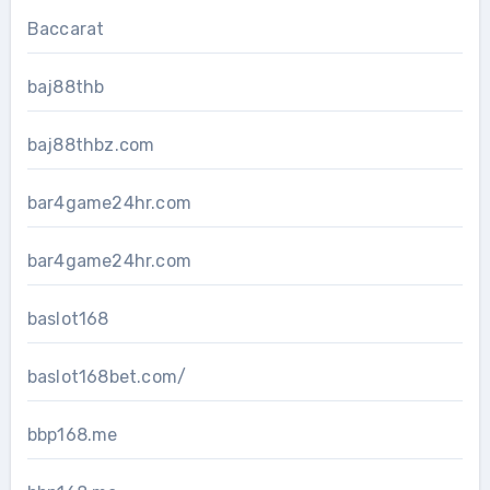
Baccarat
baj88thb
baj88thbz.com
bar4game24hr.com
bar4game24hr.com
baslot168
baslot168bet.com/
bbp168.me