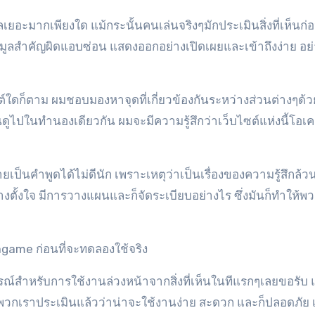
ลเยอะมากเพียงใด แม้กระนั้นคนเล่นจริงๆมักประเมินสิ่งที่เห็นก่
ข้อมูลสำคัญผิดแอบซ่อน แสดงออกอย่างเปิดเผยและเข้าถึงง่าย อย่
์ใดก็ตาม ผมชอบมองหาจุดที่เกี่ยวข้องกันระหว่างส่วนต่างๆด้วย
ันดูไปในทำนองเดียวกัน ผมจะมีความรู้สึกว่าเว็บไซต์แห่งนี้โอ
ยเป็นคำพูดได้ไม่ดีนัก เพราะเหตุว่าเป็นเรื่องของความรู้สึกล้ว
่างตั้งใจ มีการวางแผนและก็จัดระเบียบอย่างไร ซึ่งมันก็ทำให้พ
game ก่อนที่จะทดลองใช้จริง
สำหรับการใช้งานล่วงหน้าจากสิ่งที่เห็นในทีแรกๆเลยขอรับ แ
พวกเราประเมินแล้วว่าน่าจะใช้งานง่าย สะดวก และก็ปลอดภัย 