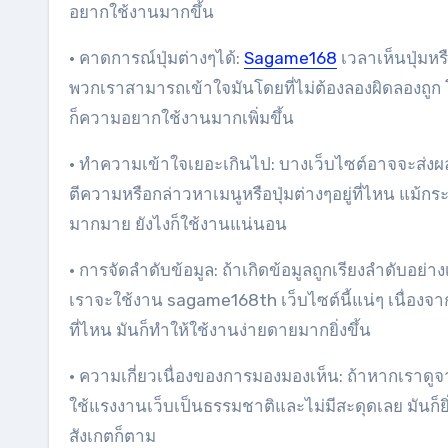
อยากใช้งานมากขึ้น
• คาดการณ์ปุ่มต่างๆได้:
Sagame168
เวลาเห็นปุ่มหร
พวกเราสามารถเข้าใจมันโดยที่ไม่ต้องลองผิดลองถูก โน่
ก็ความอยากใช้งานมากเพิ่มขึ้น
• ทำความเข้าใจเยอะเกินไป: บางเว็บไซต์อาจจะส่งผลให้
ตีความหรือกล่าวหาเมนูหรือปุ่มต่างๆอยู่ที่ไหน แ
มากมาย ยังไงก็ใช้งานแน่นอน
• การจัดลำดับข้อมูล: ถ้าเกิดข้อมูลถูกเรียงลำดับอ
เราจะใช้งาน sagame168th เว็บไซต์นี้แน่ๆ เนื่อ
ที่ไหน มันก็ทำให้ใช้งานง่ายดายมากยิ่งขึ้น
• ความเกี่ยวเนื่องของการมองมองเห็น: ถ้าหากเราดูจาก
ใช้แรงงานเว็บเป็นธรรมชาติและไม่มีสะดุดเลย มันก็ยิ่
สังเกตก็ตาม