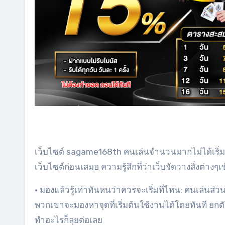
เว็บไซต์ sagame168th คนเล่นจำนวนมากไม่ได้เริ่ม
เว็บไซต์ก่อนเสมอ ความรู้สึกที่ว่าเว็บจัดวางสิ่งต่าง
• มองแล้วรู้เท่าทันหนว่าควรจะเริ่มที่ไหน: คนเล่นส
พวกเขาจะมองหาจุดที่เริ่มต้นใช้งานได้โดยทันที ยกตัวอ
ทำอะไรก็ลุยต่อเลย