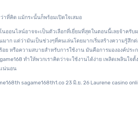
าที่คิด แม้กระนั้นก็พร้อมเปิดใจเสมอ
โนออนไลน์อาจจะเป็นตัวเลือกที่เยี่ยมที่สุดในตอนนี้เลยจ้าครับ
มาก แต่ว่ามันเป็นช่วงๆที่คนเล่นโดยมากเริ่มสร้างความรู้สึกต่
รียบร้อย หรือความสบายสำหรับการใช้งาน มันคือการมององค์ปร
sagame168 ทำให้พวกเราคิดว่าจะใช้งานได้ง่าย เพลิดเพลินใจตั้
งแน่นอน
sagame168th sagame168th1.co 23 มิ.ย. 26 Laurene casino onl