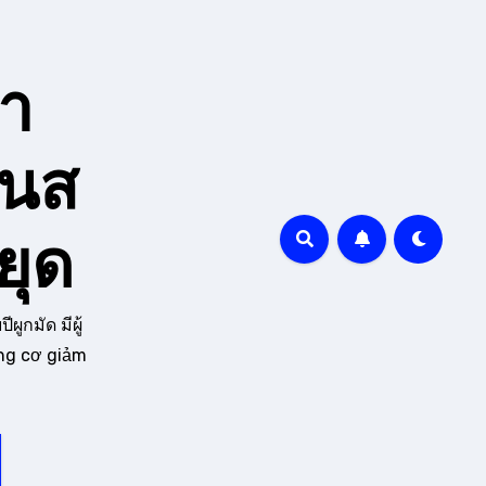
รา
เนส
ยุด
กมัด มีผู้
ng cơ giảm