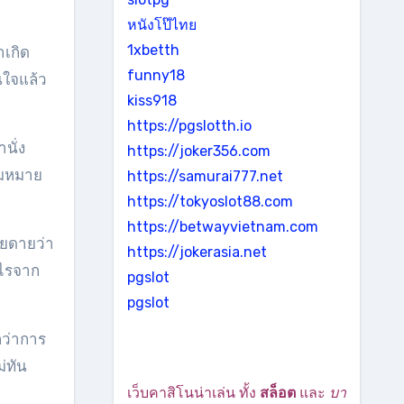
หนังโป๊ไทย
1xbetth
าเกิด
funny18
นใจแล้ว
kiss918
https://pgslotth.io
นั่ง
https://joker356.com
ามหมาย
https://samurai777.net
https://tokyoslot88.com
https://betwayvietnam.com
ายดายว่า
https://jokerasia.net
ะไรจาก
pgslot
pgslot
กว่าการ
่ทัน
เว็บคาสิโนน่าเล่น ทั้ง
สล็อต
และ
บา