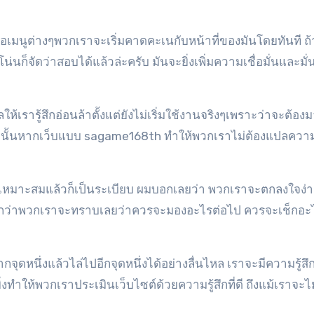
ือเมนูต่างๆพวกเราจะเริ่มคาดคะเนกับหน้าที่ของมันโดยทันที ถ้
นก็จัดว่าสอบได้แล้วล่ะครับ มันจะยิ่งเพิ่มความเชื่อมั่นและมั่
เรารู้สึกอ่อนล้าตั้งแต่ยังไม่เริ่มใช้งานจริงๆเพราะว่าจะต้องมา
ม้กระนั้นหากเว็บแบบ sagame168th ทำให้พวกเราไม่ต้องแปลคว
ย่างเหมาะสมแล้วก็เป็นระเบียบ ผมบอกเลยว่า พวกเราจะตกลงใจง่
งจากว่าพวกเราจะทราบเลยว่าควรจะมองอะไรต่อไป ควรจะเช็กอ
จุดหนึ่งแล้วไล่ไปอีกจุดหนึ่งได้อย่างลื่นไหล เราจะมีความรู้สึ
งทำให้พวกเราประเมินเว็บไซต์ด้วยความรู้สึกที่ดี ถึงแม้เราจะไม