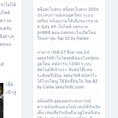
เราไม่ได้
สล็อตเว็บตรง สล็อตเว็บตรง 2026
บไซต์
ประสบการณ์เล่นยุคใหม่ ระบบ
งความ
เสถียร พร้อมเกมให้เลือกมากมาย
6 July 69 เว็บไซต์ แตกง่าย
ล่ะครับ
jin888.asia casino เว็บเปิดใหม่
ิ่งต่างๆ
ใหม่ล่าสุด Top 53 by Halley
คิดของ
บาคาร่า168 27 สิงหาคม 26
sexy168 เว็บไพ่สดที่ตอบโจทย์คน
ยุคใหม่ สมัครรับ 1,000 ระบบ
ด้
อัตโนมัติเจ้าแรก สัมผัสโต๊ะสด
ระดับพรีเมียม sexy168 สมัครไว
ได้โปรใหญ่ ใช้สิทธิ์ทันใจ Top 83
เมื่อ
by Callie sexy168c.com
เข้าสู่
สล็อต55 สุดยอดประสบการณ์
ความบันเทิงออนไลน์ เล่นได้รับเงิน
เต็ม เล่นเสียรับเงินคืน อยู่ไหนก็เล่น