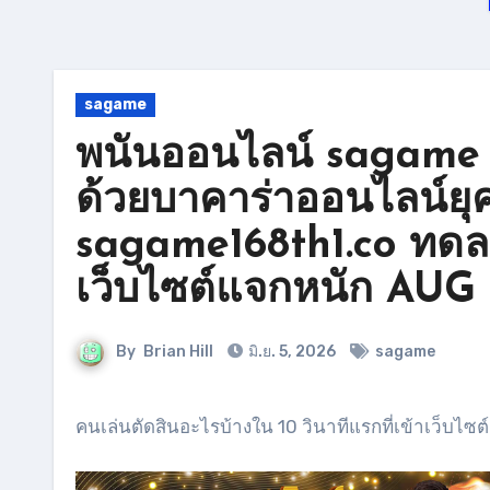
sagame
พนันออนไลน์ sagame เป
ด้วยบาคาร่าออนไลน์ยุค
sagame168th1.co ทดล
เว็บไซต์แจกหนัก AUG
By
Brian Hill
มิ.ย. 5, 2026
sagame
คนเล่นตัดสินอะไรบ้างใน 10 วินาทีแรกที่เข้าเว็บไ