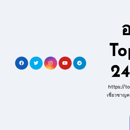
Skip
to
content
อ
To
24
https://t
เชี่ยวชาญ