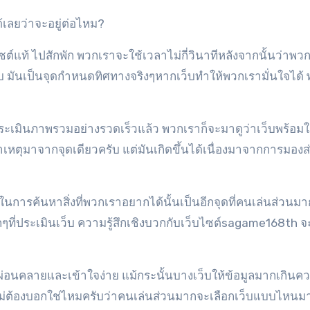
ด้เลยว่าจะอยู่ต่อไหม?
์แท้ ไปสักพัก พวกเราจะใช้เวลาไม่กี่วินาทีหลังจากนั้นว่าพว
เว็บ มันเป็นจุดกำหนดทิศทางจริงๆหากเว็บทำให้พวกเรามั่นใจได้
ประเมินภาพรวมอย่างรวดเร็วแล้ว พวกเราก็จะมาดูว่าเว็บพร้อม
้มีสาเหตุมาจากจุดเดียวครับ แต่มันเกิดขึ้นได้เนื่องมาจากการมอง
วในการค้นหาสิ่งที่พวกเราอยากได้นั้นเป็นอีกจุดที่คนเล่นส่วนมา
ีแรกๆที่ประเมินเว็บ ความรู้สึกเชิงบวกกับเว็บไซต์sagame168th 
สึกผ่อนคลายและเข้าใจง่าย แม้กระนั้นบางเว็บให้ข้อมูลมากเกินค
็อาจไม่ต้องบอกใช่ไหมครับว่าคนเล่นส่วนมากจะเลือกเว็บแบบไหนม