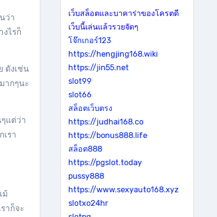
เว็บสล็อตและบาคาร่าของโครตดี
อนว่า
เว็บนี้เล่นแล้วรวยจัดๆ
างไรก็
โจ๊กเกอร์123
https://hengjing168.wiki
https://jin55.net
 ดังเช่น
slot99
เคมากๆนะ
slot66
สล็อตเว็บตรง
นๆแต่ว่า
https://judhai168.co
วกเรา
https://bonus888.life
สล็อต888
https://pgslot.today
pussy888
https://www.sexyauto168.xyz
ม้
slotxo24hr
เราก็จะ
slotpg