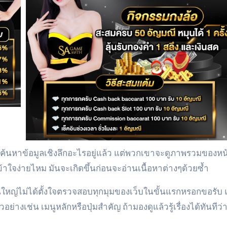
ค้นหาข้อมูลเชิงลึกอะไรอยู่แล้ว แต่พวกเขาจะดูภาพรวมของหน
ๆเข้าใจง่ายไหม มันจะเกิดขึ้นก่อนจะอ่านเนื้อหาต่างๆด้วยซ้ำ
่วนใหญ่ไม่ได้ตั้งใจตรวจสอบทุกมุมของเว็บในขั้นแรกหรอกขอรับ แ
ย่างเช่น เมนูหลักหรือปุ่มสำคัญ ถ้ามองดูแล้วรู้เรื่องได้ทันทีว่