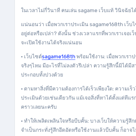
ในเวลาไม่กี่วินาที คนเล่น sagame เว็บแท้ วินิจฉัยไ
แน่นอนว่า เมื่อพวกเราประเมิน sagame168th เว็บไซต
อยู่ต่อหรือเปล่า? ดังนั้น ช่วงเวลาแรกที่พวกเราเจอ
จะเปิดใช้งานได้จริงแน่นอน
• เว็บไซต์
sagame168th
พร้อมใช้งาน: เมื่อพวกเรา
จริงๆไหม มีอะไรที่ไม่ลงตัวรึเปล่า ความรู้สึกนี้มิได
ประกอบทั้งปวงด้วย
• ตามหาสิ่งที่มีความต้องการได้เร็วเพียงใด: ความเร็
ประเมินด้วยเช่นเดียวกัน แม้เจอสิ่งที่หาได้ตั้งแต่ท
คราวเลยนะครับ
• ทำให้เพลิดเพลินใจหรือบีบคั้น: บางเว็บให้ความรู้
จำเป็นกระทั่งรู้สึกอึดอัดหรือใช้งานแล้วบีบคั้น ก