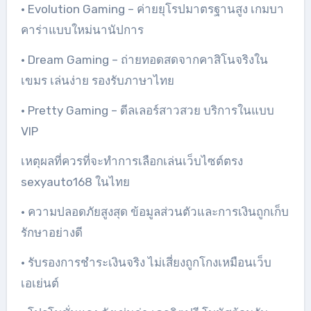
• Evolution Gaming – ค่ายยุโรปมาตรฐานสูง เกมบา
คาร่าแบบใหม่นานัปการ
• Dream Gaming – ถ่ายทอดสดจากคาสิโนจริงใน
เขมร เล่นง่าย รองรับภาษาไทย
• Pretty Gaming – ดีลเลอร์สาวสวย บริการในแบบ
VIP
เหตุผลที่ควรที่จะทำการเลือกเล่นเว็บไซต์ตรง
sexyauto168 ในไทย
• ความปลอดภัยสูงสุด ข้อมูลส่วนตัวและการเงินถูกเก็บ
รักษาอย่างดี
• รับรองการชำระเงินจริง ไม่เสี่ยงถูกโกงเหมือนเว็บ
เอเย่นต์