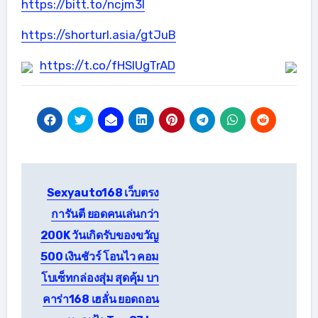
https://bitt.to/ncjm3l
https://shorturl.asia/gtJuB
https://t.co/fHSlUgTrAD
แนะแนว
Sexyauto168 เว็บตรง
เรื่อง
การันตี ยอดคนเล่นกว่า
200K วันเกิดรับของขวัญ
500 เงินชัวร์ โอนไว คอม
โบเซ็ทกล่องสุ่ม สุดคุ้ม บา
คาร่า168 เฮลั่น ยอดถอน