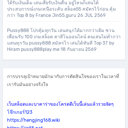
ได้รับเงินเต็ม เล่นเสียรับเงินคืน อยู่ไหนก็เล่นได้
ประสบการณ์เกมเหนือระดับ สล็อต55 สมัครไว้ก่อน คุ้ม
กว่า Top 8 by France Jin55.guru 26 JUL 2569
Pussy888 โปรคุ้มทุกวัน เล่นสนุกได้มากกว่าเดิม ชวน
เพื่อนรับ 100 เกมสล็อต คาสิโนออนไลน์ คนเล่นไม่ต่ำกว่า
แสนทุกวัน pussy888 สมัครไว เล่นได้ทันที Top 37 by
Hiram pussy888play.me 18 กันยายน 2569
การบรรลุเป้าหมายมักมากับการตัดสินใจของเราในเวลาที่
เรารับมันอย่างจริงใจ
เว็บสล็อตและบาคาร่าของโครตดีเว็บนี้เล่นแล้วรวยจัดๆ
โจ๊กเกอร์123
https://hengjing168.wiki