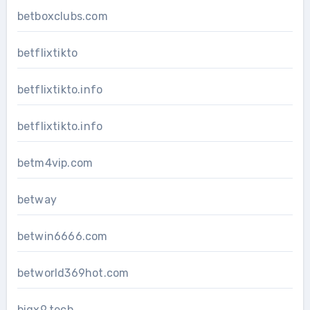
betboxclubs.com
betflixtikto
betflixtikto.info
betflixtikto.info
betm4vip.com
betway
betwin6666.com
betworld369hot.com
bigx9.tech