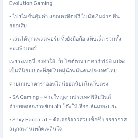
Evolution Gaming
• โปรโมชั่นคุ้มค่า แจกเครดิตฟรี โบนัสเงินฝาก คืน
ยอดเสีย
• เล่นได้ทุกแพลตฟอร์ม ทั้งยังมือถือ แท็บเล็ต รวมทั้ง
คอมพิวเตอร์
เพราะเหตุนี้เองทำให้ เว็บไซต์ตรง บาคาร่า168 แปลง
เป็นที่นิยมเยอะที่สุดในหมู่นักพนันคนประเทศไทย
ค่ายเกมบาคาร่าออนไลน์ยอดนิยมในเว็บตรง
• SA Gaming – ค่ายใหญ่จากประเทศฟิลิปปินส์
ถ่ายทอดสดภาพชัดแจ๋ว โต๊ะให้เลือกเล่นเยอะแยะ
• Sexy Baccarat – ดีลเลอร์สาวสวยเซ็กซี่ บรรยากาศ
สนุกสนานเพลิดเพลินใจ