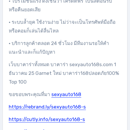
• โปรโมชั่นแรง ดังเช่นว่า เครดิตฟรี โบนัสต้อนรับ
หรือคืนยอดเสีย
• ระบบล้ำยุค ใช้งานง่าย ไม่ว่าจะเป็นโทรศัพท์มือถือ
หรือคอมก็เล่นได้ลื่นไหล
• บริการลูกค้าตลอด 24 ชั่วโมง มีทีมงานรอให้คำ
แนะนำและก็แก้ปัญหา
เว็บบาคาร่าทั้งหมด บาคาร่า sexyauto168s.com 1
ธันวาคม 25 Garnet ใหม่ บาคาร่า168ปลอดภัย100%
Top 100
ขอขอบพระคุณที่มา
sexyauto168
https://rebrand.ly/sexyauto168-s
https://cutly.info/sexyauto168-s