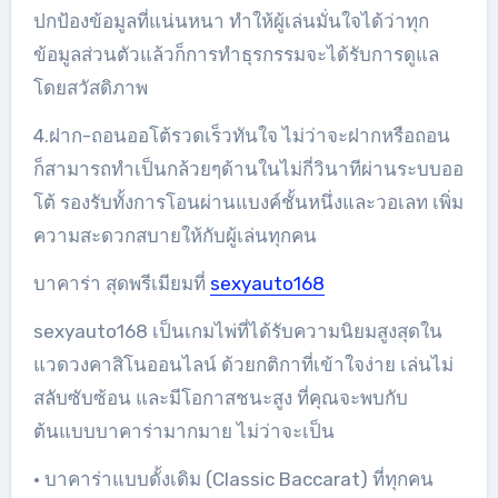
ปกป้องข้อมูลที่แน่นหนา ทำให้ผู้เล่นมั่นใจได้ว่าทุก
ข้อมูลส่วนตัวแล้วก็การทำธุรกรรมจะได้รับการดูแล
โดยสวัสดิภาพ
4.ฝาก-ถอนออโต้รวดเร็วทันใจ ไม่ว่าจะฝากหรือถอน
ก็สามารถทำเป็นกล้วยๆด้านในไม่กี่วินาทีผ่านระบบออ
โต้ รองรับทั้งการโอนผ่านแบงค์ชั้นหนึ่งและวอเลท เพิ่ม
ความสะดวกสบายให้กับผู้เล่นทุกคน
บาคาร่า สุดพรีเมียมที่
sexyauto168
sexyauto168 เป็นเกมไพ่ที่ได้รับความนิยมสูงสุดใน
แวดวงคาสิโนออนไลน์ ด้วยกติกาที่เข้าใจง่าย เล่นไม่
สลับซับซ้อน และมีโอกาสชนะสูง ที่คุณจะพบกับ
ต้นแบบบาคาร่ามากมาย ไม่ว่าจะเป็น
• บาคาร่าแบบดั้งเดิม (Classic Baccarat) ที่ทุกคน