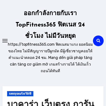
Skip
to
ออกกำลังกายกับเรา
content
TopFitness365 ฟิตเนส 24
ชั่วโมง ไม่มีวันหยุด
https://topfitness365.com ฟิตเนสมาแรง ยอดนิยม
ของไทย ไม่มีสัญญารายปีผูกมัด มีผู้เชี่ยวชาญคอยให้
คำแนะนำตลอด 24 ชม. Mang đến giải pháp tăng
cân tăng cơ giảm mỡ เกมสร้างรายได้ ได้เงินเร็ว
ถอนได้ทันที
sexyauto168
บาคาร่า เว็บตรง การัน