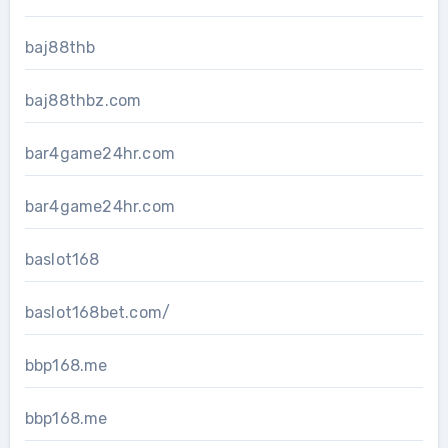
baj88thb
baj88thbz.com
bar4game24hr.com
bar4game24hr.com
baslot168
baslot168bet.com/
bbp168.me
bbp168.me