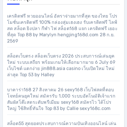
เครดิตฟรี หวยออนไลน์ อัตราจ่ายมากที่สุด ของไทย โปร
โมชั่นเครดิตฟรี 100% กล่องสุ่มเฮงเฮง รับเครดิตฟรี ไลฟ์
สด สล็อต ยิงปลา กีฬา ไพ่ สล็อต168 แจก เครดิตฟรี เยอะ
ที่สุด Top 88 by Marylyn hengjing168d.com 28 ก.ย.
2569
สล็อตเว็บตรง สล็อตเว็บตรง 2026 ประสบการณ์เล่นยุค
ใหม่ ระบบเสถียร พร้อมเกมให้เลือกมากมาย 6 July 69
เว็บไซต์ แตกง่าย jin888.asia casino เว็บเปิดใหม่ ใหม่
ล่าสุด Top 53 by Halley
บาคาร่า168 27 สิงหาคม 26 sexy168 เว็บไพ่สดที่ตอบ
โจทย์คนยุคใหม่ สมัครรับ 1,000 ระบบอัตโนมัติเจ้าแรก
สัมผัสโต๊ะสดระดับพรีเมียม sexy168 สมัครไว ได้โปร
ใหญ่ ใช้สิทธิ์ทันใจ Top 83 by Callie sexy168c.com
สล็อต55 สุดยอดประสบการณ์ความบันเทิงออนไลน์ เล่น