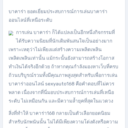
บาคาร่า ยอดเยี่ยมประสบการณ์การเล่นบาคาร่า
ออนไลน์ที่เหนือระดับ
การเล่น บาคาร่า ก็ได้แปลงเป็นอีกหนึ่งกิจกรรมที่
ได้รับความนิยมที่นักเดิมพันสนใจเป็นอย่างมาก
เพราะเหตุว่าไม่เพียงแต่สร้างความเพลิดเพลิน
เพลิดเพลินเท่านั้น แม้กระนั้นยังสามารถสร้างโอกาส
ทำเงินได้จริงอีกด้วย ถ้าหากคุณกำลังมองหาเว็บที่ครบ
ถ้วนบริบูรณ์รวมทั้งมีคุณภาพสูงสุดสำหรับเพื่อการเล่น
บาคาร่าออนไลน์ sexyauto168 คือคำตอบที่ไม่ควร
พลาด เนื่องจากที่นี่มอบประสบการณ์การเล่นที่เหนือ
ระดับ ไม่เหมือนกัน และมีความล้ำยุคที่สุดในแวดวง
สิ่งที่ทำให้ บาคาร่า168 กลายเป็นตัวเลือกยอดนิยม
สำหรับนักพนันนั้น ไม่ได้มีเพียงความโด่งดังหรือความ