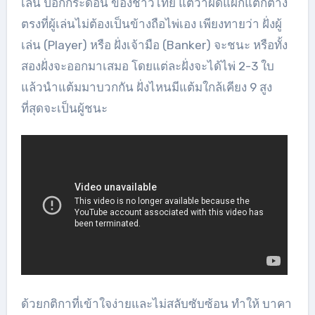
เล่น ป๊อกกระดอน ของชาวไทย แต่ว่าผิดแผกแตกต่าง
ตรงที่ผู้เล่นไม่ต้องเป็นข้างถือไพ่เอง เพียงทายว่า ฝั่งผู้
เล่น (Player) หรือ ฝั่งเจ้ามือ (Banker) จะชนะ หรือทั้ง
สองฝั่งจะออกมาเสมอ โดยแต่ละฝั่งจะได้ไพ่ 2-3 ใบ
แล้วนำแต้มมาบวกกัน ฝั่งไหนมีแต้มใกล้เคียง 9 สูง
ที่สุดจะเป็นผู้ชนะ
ด้วยกติกาที่เข้าใจง่ายและไม่สลับซับซ้อน ทำให้ บาคา