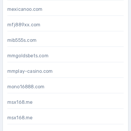
mexicanoo.com
mfj889xx.com
mib555s.com
mmgoldsbets.com
mmplay-casino.com
mono16888.com
msx168.me
msx168.me