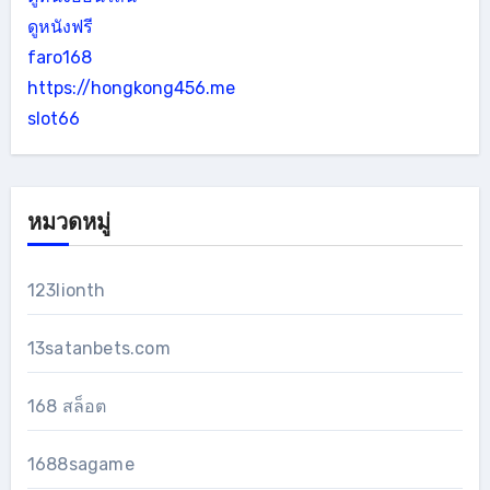
ดูหนังฟรี
faro168
https://hongkong456.me
slot66
หมวดหมู่
123lionth
13satanbets.com
168 สล็อต
1688sagame