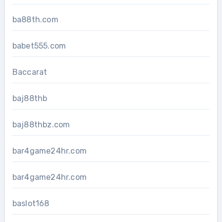
ba88th.com
babet555.com
Baccarat
baj88thb
baj88thbz.com
bar4game24hr.com
bar4game24hr.com
baslot168