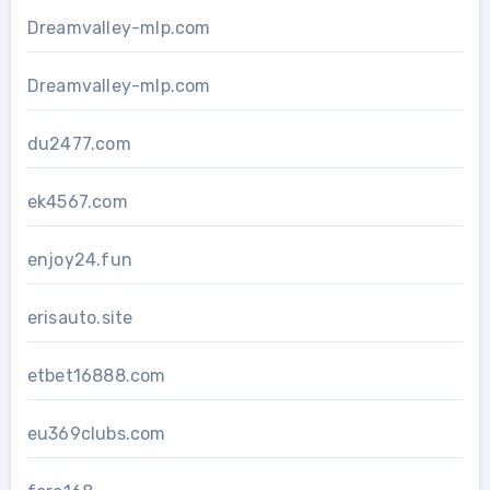
Dreamvalley-mlp.com
Dreamvalley-mlp.com
du2477.com
ek4567.com
enjoy24.fun
erisauto.site
etbet16888.com
eu369clubs.com