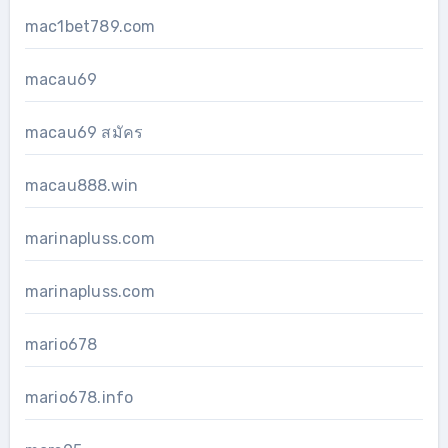
mac1bet789.com
macau69
macau69 สมัคร
macau888.win
marinapluss.com
marinapluss.com
mario678
mario678.info