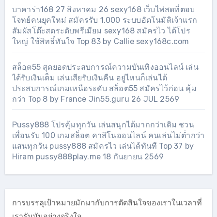
บาคาร่า168 27 สิงหาคม 26 sexy168 เว็บไพ่สดที่ตอบ
โจทย์คนยุคใหม่ สมัครรับ 1,000 ระบบอัตโนมัติเจ้าแรก
สัมผัสโต๊ะสดระดับพรีเมียม sexy168 สมัครไว ได้โปร
ใหญ่ ใช้สิทธิ์ทันใจ Top 83 by Callie sexy168c.com
สล็อต55 สุดยอดประสบการณ์ความบันเทิงออนไลน์ เล่น
ได้รับเงินเต็ม เล่นเสียรับเงินคืน อยู่ไหนก็เล่นได้
ประสบการณ์เกมเหนือระดับ สล็อต55 สมัครไว้ก่อน คุ้ม
กว่า Top 8 by France Jin55.guru 26 JUL 2569
Pussy888 โปรคุ้มทุกวัน เล่นสนุกได้มากกว่าเดิม ชวน
เพื่อนรับ 100 เกมสล็อต คาสิโนออนไลน์ คนเล่นไม่ต่ำกว่า
แสนทุกวัน pussy888 สมัครไว เล่นได้ทันที Top 37 by
Hiram pussy888play.me 18 กันยายน 2569
การบรรลุเป้าหมายมักมากับการตัดสินใจของเราในเวลาที่
เรารับมันอย่างจริงใจ