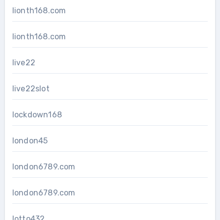
lionth168.com
lionth168.com
live22
live22slot
lockdown168
london45
london6789.com
london6789.com
lotto432