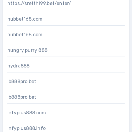
https://sretthi99.bet/enter/
hubbet168.com
hubbet168.com
hungry purry 888
hydra888
ib888pro.bet
ib888pro.bet
infyplus888.com
infyplus888.info