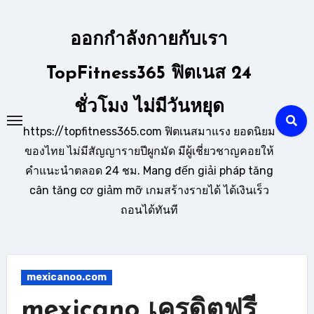
Skip
to
ออกกำลังกายกับเรา
content
TopFitness365 ฟิตเนส 24
ชั่วโมง ไม่มีวันหยุด
https://topfitness365.com ฟิตเนสมาแรง ยอดนิยม
ของไทย ไม่มีสัญญารายปีผูกมัด มีผู้เชี่ยวชาญคอยให้
คำแนะนำตลอด 24 ชม. Mang đến giải pháp tăng
cân tăng cơ giảm mỡ เกมสร้างรายได้ ได้เงินเร็ว
ถอนได้ทันที
mexicanoo.com
mexicano เครดิตฟรี