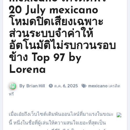
20 July mexicano
โหมดปิดเสียงเฉพาะ
ส่วนระบบจำค่าให้
อัตโนมัติไม่รบกวนรอบ
ข้าง Top 97 by
Lorena
By
Brian Hill
ต.ค. 6, 2025
mexicano เครดิต
ฟรี
เมื่อเอ๋ยถึงเว็บไซต์เดิมพันออนไลน์ที่มาแรงในขณะ
นี้ หนึ่งในชื่อที่ผู้เล่นให้ความสนใจเยอะที่สุดเป็น