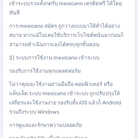
เข้าระบบรวมทั้งกดรับ mexicano เครดิตฟรี ได้โดย
ทันที
การ mexicano สมัคร ถูกวางแบบมาให้ทำได้อย่าง
สบาย หากแม้ไม่เคยใช้บริการเว็บไซต์พนันมาก่อนก็
สามารถดำเนินการเองได้ครบทุกขั้นตอน
2) ระบบการใช้งาน mexicano เข้าระบบ
รองรับการใช้งานทุกแพลตฟอร์ม
ไม่ว่าคุณจะใช้งานผ่านมือถือ คอมพิวเตอร์ หรือ
แท็บเล็ต ระบบ mexicano เข้าระบบ ถูกปรับปรุงให้
เสถียรและใช้งานง่าย รองรับทั้ง iOS แล้วก็ Android
รวมถึงระบบ Windows
การดูแลและรักษาความปลอดภัย