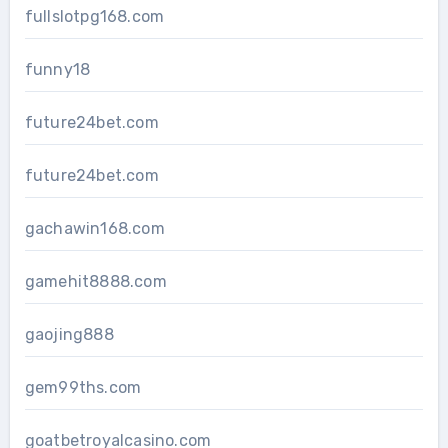
fullslotpg168.com
funny18
future24bet.com
future24bet.com
gachawin168.com
gamehit8888.com
gaojing888
gem99ths.com
goatbetroyalcasino.com