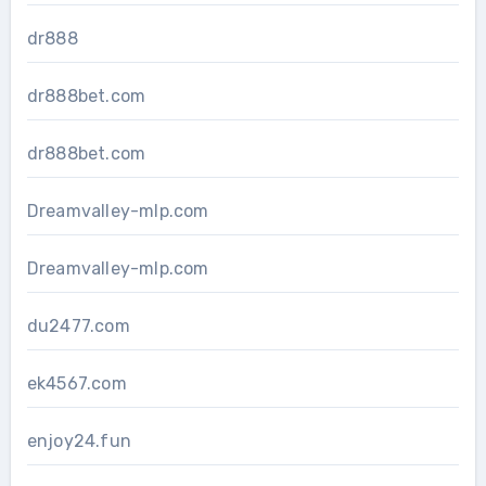
dr888
dr888bet.com
dr888bet.com
Dreamvalley-mlp.com
Dreamvalley-mlp.com
du2477.com
ek4567.com
enjoy24.fun