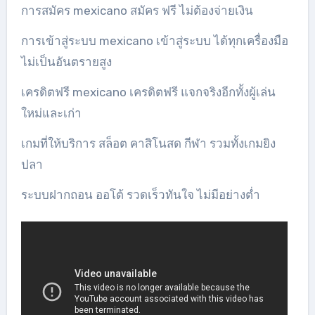
การสมัคร mexicano สมัคร ฟรี ไม่ต้องจ่ายเงิน
การเข้าสู่ระบบ mexicano เข้าสู่ระบบ ได้ทุกเครื่องมือ
ไม่เป็นอันตรายสูง
เครดิตฟรี mexicano เครดิตฟรี แจกจริงอีกทั้งผู้เล่น
ใหม่และเก่า
เกมที่ให้บริการ สล็อต คาสิโนสด กีฬา รวมทั้งเกมยิง
ปลา
ระบบฝากถอน ออโต้ รวดเร็วทันใจ ไม่มีอย่างต่ำ