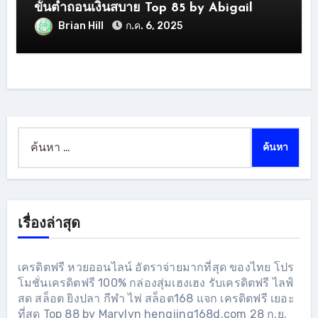
ขั้นต่ำถอนเงินสบาย Top 85 by Abigail
Brian Hill
ก.ค. 6, 2025
ค้นหา
สำหรับ:
เรื่องล่าสุด
เครดิตฟรี หวยออนไลน์ อัตราจ่ายมากที่สุด ของไทย โปร
โมชั่นเครดิตฟรี 100% กล่องสุ่มเฮงเฮง รับเครดิตฟรี ไลฟ์
สด สล็อต ยิงปลา กีฬา ไพ่ สล็อต168 แจก เครดิตฟรี เยอะ
ที่สุด Top 88 by Marylyn hengjing168d.com 28 ก.ย.