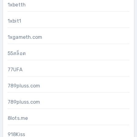
1xbetth
1xbit1
1xgameth.com
55สล็อต
77UFA
789pluss.com
789pluss.com
8lots.me
918Kiss