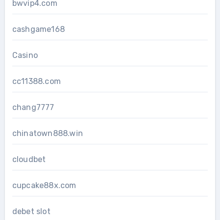
bwvip4.com
cashgame168
Casino
cc11388.com
chang7777
chinatown888.win
cloudbet
cupcake88x.com
debet slot