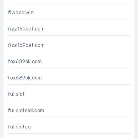
fiwdee.win
fizz169bet.com
fizz169bet.com
fox689ok.com
fox689ok.com
fullslot
fullsloteiei.com
fullslotpg