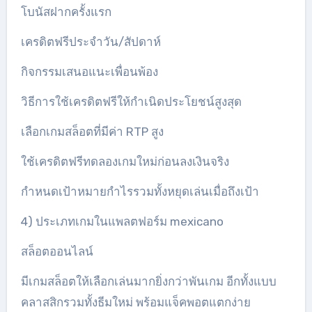
โบนัสฝากครั้งแรก
เครดิตฟรีประจำวัน/สัปดาห์
กิจกรรมเสนอแนะเพื่อนพ้อง
วิธีการใช้เครดิตฟรีให้กำเนิดประโยชน์สูงสุด
เลือกเกมสล็อตที่มีค่า RTP สูง
ใช้เครดิตฟรีทดลองเกมใหม่ก่อนลงเงินจริง
กำหนดเป้าหมายกำไรรวมทั้งหยุดเล่นเมื่อถึงเป้า
4) ประเภทเกมในแพลตฟอร์ม mexicano
สล็อตออนไลน์
มีเกมสล็อตให้เลือกเล่นมากยิ่งกว่าพันเกม อีกทั้งแบบ
คลาสสิกรวมทั้งธีมใหม่ พร้อมแจ็คพอตแตกง่าย