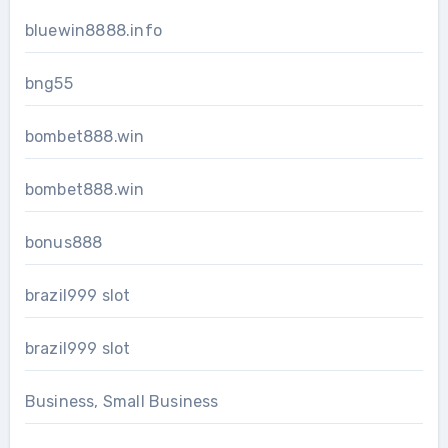
bluewin8888.info
bng55
bombet888.win
bombet888.win
bonus888
brazil999 slot
brazil999 slot
Business, Small Business