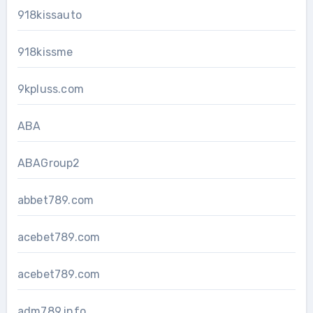
918kissauto
918kissme
9kpluss.com
ABA
ABAGroup2
abbet789.com
acebet789.com
acebet789.com
adm789.info