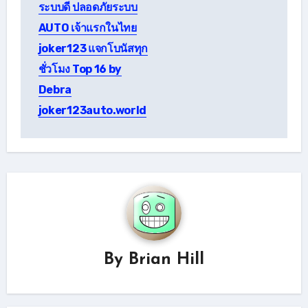
ระบบดี ปลอดภัยระบบ
AUTO เจ้าแรกในไทย
joker123 แจกโบนัสทุก
ชั่วโมง Top 16 by
Debra
joker123auto.world
By
Brian Hill