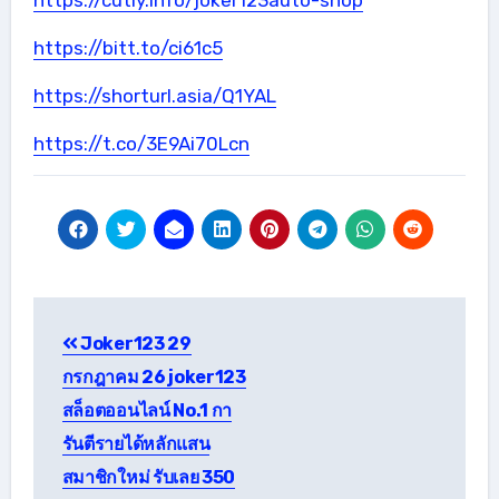
https://bitt.to/ci61c5
https://shorturl.asia/Q1YAL
https://t.co/3E9Ai70Lcn
แนะแนว
Joker123 29
เรื่อง
กรกฎาคม 26 joker123
สล็อตออนไลน์ No.1 กา
รันตีรายได้หลักแสน
สมาชิกใหม่ รับเลย 350