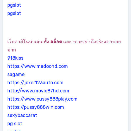
pgslot
pgslot
เว็บคาสิโนน่าเล่น ทั้ง
สล็อต
และ
บาคาร่า
ตึงจริงแตกบ่อย
มาก
918kiss
https://www.madoohd.com
sagame
https://joker123auto.com
http://www.movie87hd.com
https://www.pussy888play.com
https://pussy888win.com
sexybaccarat
pg slot