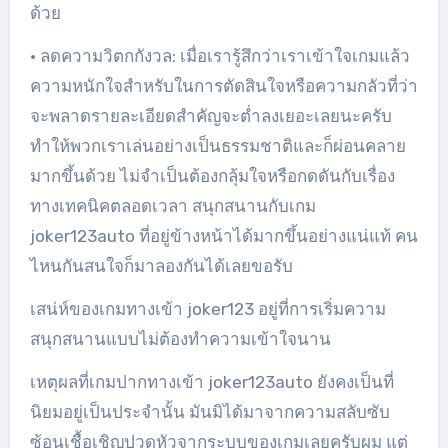
ด้วย
• ลดความวิตกกังวล: เมื่อเรารู้สึกว่าเราเข้าใจเกมแล้ว
ความหนักใจสำหรับในการตัดสินใจหรือความกลัวที่ว่า
จะพลาดรายละเอียดสำคัญจะต่ำลงเยอะเลยนะครับ
ทำให้พวกเราเล่นอย่างเป็นธรรมชาติและก็ผ่อนคลาย
มากขึ้นด้วย ไม่จำเป็นต้องกลุ้มใจหรือกดดันกับเรื่อง
ทางเทคนิคตลอดเวลา สนุกสนานกับเกม
joker123auto ที่อยู่ข้างหน้าได้มากขึ้นอย่างแน่แท้ คน
ไหนกันสนใจก็มาลองกันได้เลยขอรับ
เสน่ห์ของเกมทางเข้า joker123 อยู่ที่การเริ่มความ
สนุกสนานแบบไม่ต้องทำความเข้าใจนาน
เหตุผลที่เกมปากทางเข้า joker123auto ยังคงเป็นที่
นิยมอยู่เป็นประจำนั้น มันมิได้มาจากความสลับซับ
ซ้อนเชื้อเชิญปวดหัวจากระบบของเกมเลยครับผม แต่