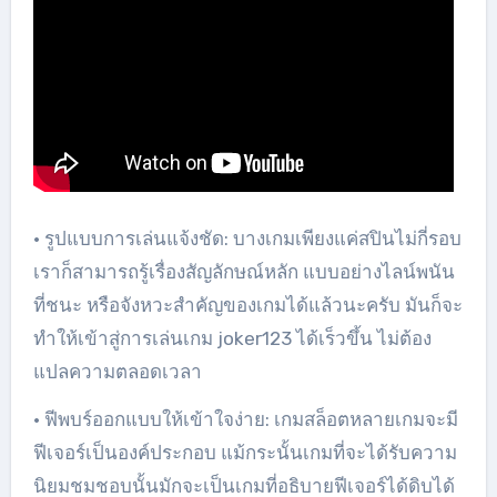
• รูปแบบการเล่นแจ้งชัด: บางเกมเพียงแค่สปินไม่กี่รอบ
เราก็สามารถรู้เรื่องสัญลักษณ์หลัก แบบอย่างไลน์พนัน
ที่ชนะ หรือจังหวะสำคัญของเกมได้แล้วนะครับ มันก็จะ
ทำให้เข้าสู่การเล่นเกม joker123 ได้เร็วขึ้น ไม่ต้อง
แปลความตลอดเวลา
• ฟีพบร์ออกแบบให้เข้าใจง่าย: เกมสล็อตหลายเกมจะมี
ฟีเจอร์เป็นองค์ประกอบ แม้กระนั้นเกมที่จะได้รับความ
นิยมชมชอบนั้นมักจะเป็นเกมที่อธิบายฟีเจอร์ได้ดิบได้