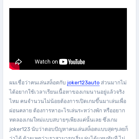
ผมเชื่อว่าคนเล่นสล็อตกับ
joker123auto
ส่วนมากไม่
ได้อยากใช้เวลาเรียนเนื้อหาของเกมนานอยู่แล้วจริง
ไหม คนจำนวนไม่น้อยต้องการเปิดเกมขึ้นมาเล่นเพื่อ
ผ่อนคลาย ต้องการหาอะไรเล่นระหว่างพัก หรืออยาก
ทดลองเกมใหม่แบบสบายๆเพียงแค่นั้นเลย ซึ่งเกม
joker123 นับว่าตอบปัญหาคนเล่นสล็อตแบบสุดๆเลยก็
ว่าได้ ด้วยเหตุว่าเราสามารถเริ่มเล่นได้แทบทันที ไม่