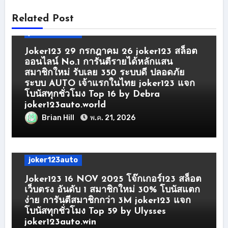
Related Post
joker123auto
Joker123 29 กรกฎาคม 26 joker123 สล็อต
ออนไลน์ No.1 การันตีรายได้หลักแสน
สมาชิกใหม่ รับเลย 350 ระบบดี ปลอดภัย
ระบบ AUTO เจ้าแรกในไทย joker123 แจก
โบนัสทุกชั่วโมง Top 16 by Debra
joker123auto.world
Brian Hill
พ.ค. 21, 2026
joker123auto
Joker123 16 NOV 2025 โจ๊กเกอร์123 สล็อต
เว็บตรง อันดับ 1 สมาชิกใหม่ 30% โบนัสแตก
ง่าย การันตีสมาชิกกว่า 3M joker123 แจก
โบนัสทุกชั่วโมง Top 59 by Ulysses
joker123auto.win