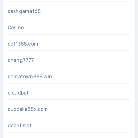
cashgame168
Casino
cc11388.com
chang7777
chinatown888.win
cloudbet
cupcake88x.com
debet slot