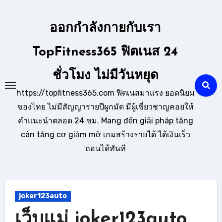
Skip
to
ออกกำลังกายกับเรา
content
TopFitness365 ฟิตเนส 24
ชั่วโมง ไม่มีวันหยุด
https://topfitness365.com ฟิตเนสมาแรง ยอดนิยม
ของไทย ไม่มีสัญญารายปีผูกมัด มีผู้เชี่ยวชาญคอยให้
คำแนะนำตลอด 24 ชม. Mang đến giải pháp tăng
cân tăng cơ giảm mỡ เกมสร้างรายได้ ได้เงินเร็ว
ถอนได้ทันที
joker123auto
เว็บแม่ joker123auto